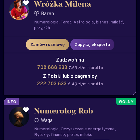
Wróżka Milena
Baran
Numerologia
Tarot
Astrologia
biznes
milość
przyjaźń
Zamów rozmowę
Zapytaj eksperta
Zadzwoń na
708 888 933
7.69 zł/min brutto
Z Polski lub z zagranicy
222 703 633
6.49 zł/min brutto
INFO
Numerolog Rob
Waga
Numerologia
Oczyszczanie energetyczne
Rytuały
finanse
praca
milość