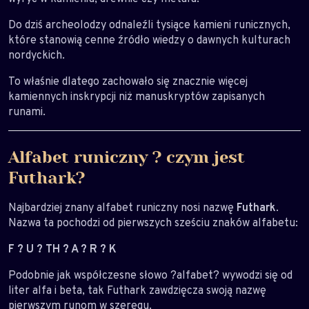
Do dziś archeolodzy odnaleźli tysiące kamieni runicznych,
które stanowią cenne źródło wiedzy o dawnych kulturach
nordyckich.
To właśnie dlatego zachowało się znacznie więcej
kamiennych inskrypcji niż manuskryptów zapisanych
runami.
Alfabet runiczny ? czym jest
Futhark?
Najbardziej znany alfabet runiczny nosi nazwę
Futhark
.
Nazwa ta pochodzi od pierwszych sześciu znaków alfabetu:
F ? U ? TH ? A ? R ? K
Podobnie jak współczesne słowo ?alfabet? wywodzi się od
liter alfa i beta, tak Futhark zawdzięcza swoją nazwę
pierwszym runom w szeregu.