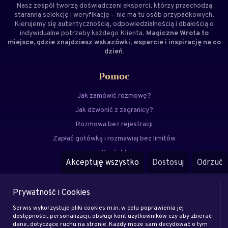
Nasz zespół tworzą doświadczeni
eksperci
, którzy przechodzą
staranną selekcję i weryfikację – nie ma tu osób przypadkowych.
Kierujemy się autentycznością, odpowiedzialnością i dbałością o
indywidualne potrzeby każdego Klienta.
Magiczne Wrota to
miejsce, gdzie znajdziesz wskazówki, wsparcie i inspirację na co
dzień.
Pomoc
Jak zamówić rozmowę?
Jak dzwonić z zagranicy?
Rozmowa bez rejestracji
Zapłać gotówką i rozmawiaj bez limitów
Kontakt
Akceptuję wszystko
Dostosuj
Odrzuć
FAQ
Prywatność i Cookies
Menu
Serwis wykorzystuje pliki cookies m.in. w celu poprawienia jej
Eksperci
dostępności, personalizacji, obsługi kont użytkowników czy aby zbierać
dane, dotyczące ruchu na stronie. Każdy może sam decydować o tym
Zostań klientem