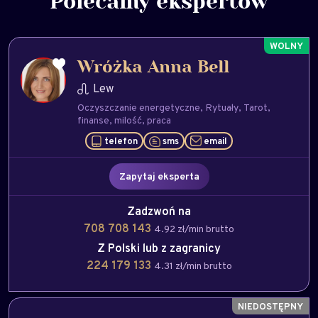
Polecamy ekspertów
Wróżka Anna Bell
Lew
Oczyszczanie energetyczne
Rytuały
Tarot
finanse
milość
praca
telefon
sms
email
Zapytaj eksperta
Zadzwoń na
708 708 143
4.92 zł/min brutto
Z Polski lub z zagranicy
224 179 133
4.31 zł/min brutto