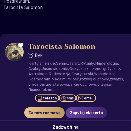
Pozdrawiam,
Tarocista Salomon
Tarocista Salomon
Byk
Karty anielskie
Sennik
Tarot
Rytuały
Numerologia
Czakry
Jasnowidzenie
Oczyszczanie energetyczne
Astrologia
Radiestezja
Czary i uroki
Wahadełko
Kosmogram
Medium
milość
rozwój duchowy
związki
praca
partnerstwo
wsparcie duchowe
przyjaźń
finanse
biznes
telefon
sms
email
Zamów rozmowę
Zapytaj eksperta
Zadzwoń na