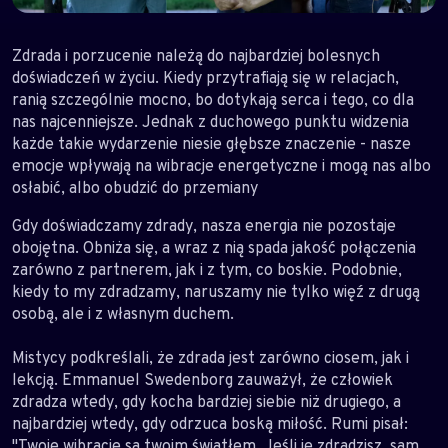
Zdrada i porzucenie należą do najbardziej bolesnych
doświadczeń w życiu. Kiedy przytrafiają się w relacjach,
ranią szczególnie mocno, bo dotykają serca i tego, co dla
nas najcenniejsze. Jednak z duchowego punktu widzenia
każde takie wydarzenie niesie głębsze znaczenie - nasze
emocje wpływają na wibracje energetyczne i mogą nas albo
osłabić, albo obudzić do przemiany
Gdy doświadczamy zdrady, nasza energia nie pozostaje
obojętna. Obniża się, a wraz z nią spada jakość połączenia
zarówno z partnerem, jak i z tym, co boskie. Podobnie,
kiedy to my zdradzamy, naruszamy nie tylko więź z drugą
osobą, ale i z własnym duchem.
Mistycy podkreślali, że zdrada jest zarówno ciosem, jak i
lekcją. Emmanuel Swedenborg zauważył, że człowiek
zdradza wtedy, gdy kocha bardziej siebie niż drugiego, a
najbardziej wtedy, gdy odrzuca boską miłość. Rumi pisał:
"Twoje wibracje są twoim światłem. Jeśli je zdradzisz, sam