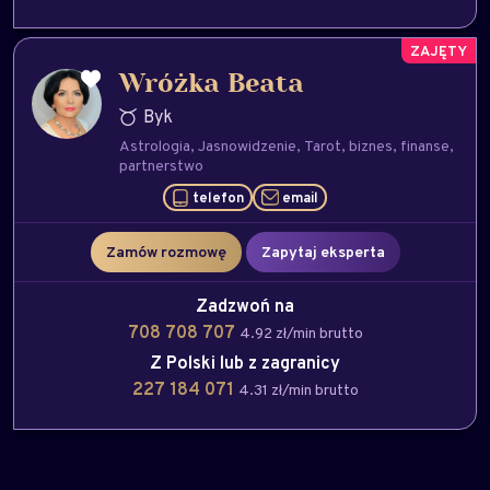
Wróżka Beata
Byk
Astrologia
Jasnowidzenie
Tarot
biznes
finanse
partnerstwo
telefon
email
Zamów rozmowę
Zapytaj eksperta
Zadzwoń na
708 708 707
4.92 zł/min brutto
Z Polski lub z zagranicy
227 184 071
4.31 zł/min brutto