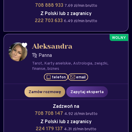
708 888 933
7.69 zł/min brutto
Z Polski lub z zagranicy
222 703 633
6.49 zł/min brutto
Aleksandra
Panna
Tarot
Karty anielskie
Astrologia
związki
finanse
biznes
telefon
email
Zamów rozmowę
Zapytaj eksperta
Zadzwoń na
708 708 147
4.92 zł/min brutto
Z Polski lub z zagranicy
224 179 137
4.31 zł/min brutto