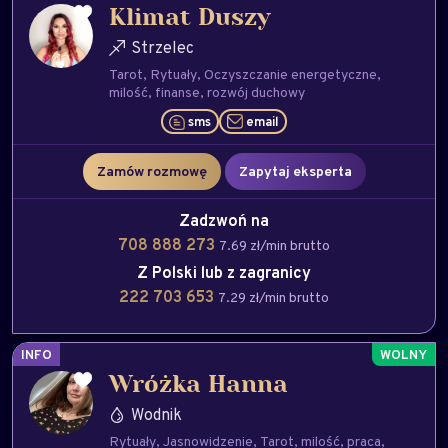
Klimat Duszy
Strzelec
Tarot
Rytuały
Oczyszczanie energetyczne
milość
finanse
rozwój duchowy
sms
email
Zamów rozmowę
Zapytaj eksperta
Zadzwoń na
708 888 273
7.69 zł/min brutto
Z Polski lub z zagranicy
222 703 653
7.29 zł/min brutto
INFO
Wróżka Hanna
Wodnik
Rytuały
Jasnowidzenie
Tarot
milość
praca