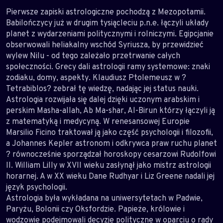
Pierwsze zapiski astrologiczne pochodzą z Mezopotamii.
Babilończycy już w drugim tysiącleciu p.n.e. łączyli układy
planet z wydarzeniami politycznymi i rolniczymi. Egipcjanie
obserwowali heliakalny wschód Syriusza, by przewidzieć
wylew Nilu - od tego zależało przetrwanie całych
społeczności. Grecy dali astrologii ramy systemowe: znaki
zodiaku, domy, aspekty. Klaudiusz Ptolemeusz w ?
Tetrabiblos? zebrał tę wiedzę, nadając jej status nauki.
Astrologia rozwijała się dalej dzięki uczonym arabskim i
perskim Masha-allah, Ab Ma-shar, Al-Birun którzy łączyli ją
z matematyką i medycyną. W renesansowej Europie
Marsilio Ficino traktował ją jako część psychologii i filozofii,
a Johannes Kepler astronom i odkrywca praw ruchu planet
? równocześnie sporządzał horoskopy cesarzowi Rudolfowi
II. William Lilly w XVII wieku zasłynął jako mistrz astrologii
horarnej. A w XX wieku Dane Rudhyar i Liz Greene nadali jej
język psychologii.
Astrologia była wykładana na uniwersytetach w Padwie,
Paryżu, Bolonii czy Oksfordzie. Papieże, królowie i
wodzowie podejmowali decyzje polityczne w oparciu o rady