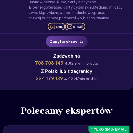
Jasnowidzenie
Runy
Karty klasyczne
Bioenergoterapia
Karty cygańskie
Medium
milość
związki
przyjaźń
wsparcie duchowe
praca
rozwój duchowy
partnerstwo
biznes
finanse
sms
email
Zapytaj eksperta
Zadzwoń na
708 708 149
4.92 zł/min brutto
Z Polski lub z zagranicy
224 179 139
4.92 zł/min brutto
Polecamy ekspertów