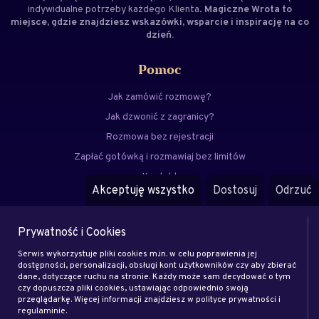
indywidualne potrzeby każdego Klienta.
Magiczne Wrota to
miejsce, gdzie znajdziesz wskazówki, wsparcie i inspirację na co
dzień.
Pomoc
Jak zamówić rozmowę?
Jak dzwonić z zagranicy?
Rozmowa bez rejestracji
Zapłać gotówką i rozmawiaj bez limitów
Kontakt
Akceptuję wszystko
Dostosuj
Odrzuć
FAQ
Prywatność i Cookies
Menu
Serwis wykorzystuje pliki cookies m.in. w celu poprawienia jej
Eksperci
dostępności, personalizacji, obsługi kont użytkowników czy aby zbierać
dane, dotyczące ruchu na stronie. Każdy może sam decydować o tym
Zostań klientem
czy dopuszcza pliki cookies, ustawiając odpowiednio swoją
Zostań ekspertem
przeglądarkę. Więcej informacji znajdziesz w polityce prywatności i
regulaminie.
Artykuły