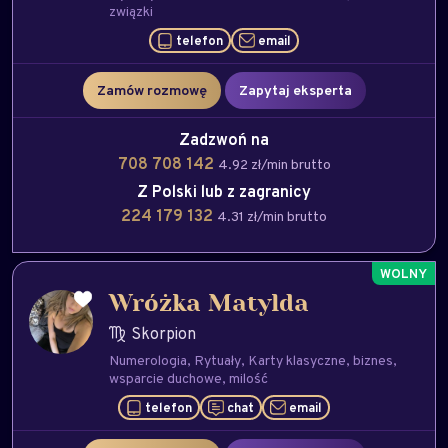
związki
telefon
email
Zamów rozmowę
Zapytaj eksperta
Zadzwoń na
708 708 142
4.92 zł/min brutto
Z Polski lub z zagranicy
224 179 132
4.31 zł/min brutto
Wróżka Matylda
Skorpion
Numerologia
Rytuały
Karty klasyczne
biznes
wsparcie duchowe
milość
telefon
chat
email