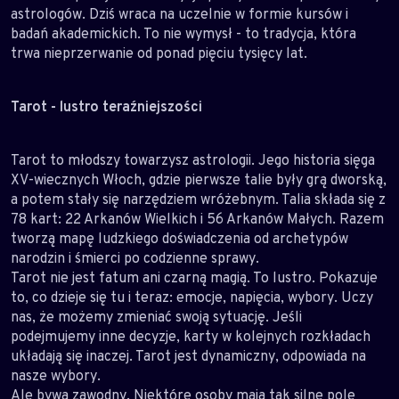
astrologów. Dziś wraca na uczelnie w formie kursów i
badań akademickich. To nie wymysł - to tradycja, która
trwa nieprzerwanie od ponad pięciu tysięcy lat.
Tarot - lustro teraźniejszości
Tarot to młodszy towarzysz astrologii. Jego historia sięga
XV-wiecznych Włoch, gdzie pierwsze talie były grą dworską,
a potem stały się narzędziem wróżebnym. Talia składa się z
78 kart: 22 Arkanów Wielkich i 56 Arkanów Małych. Razem
tworzą mapę ludzkiego doświadczenia od archetypów
narodzin i śmierci po codzienne sprawy.
Tarot nie jest fatum ani czarną magią. To lustro. Pokazuje
to, co dzieje się tu i teraz: emocje, napięcia, wybory. Uczy
nas, że możemy zmieniać swoją sytuację. Jeśli
podejmujemy inne decyzje, karty w kolejnych rozkładach
układają się inaczej. Tarot jest dynamiczny, odpowiada na
nasze wybory.
Ale bywa zawodny. Niektóre osoby mają tak silne pole