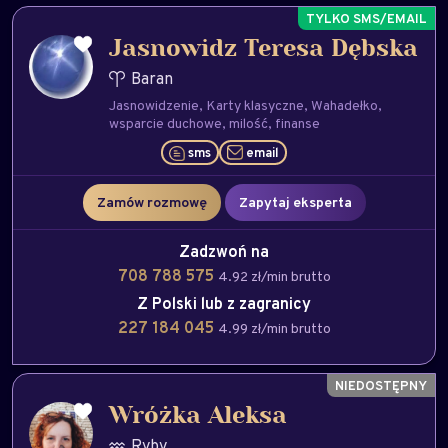
Jasnowidz Teresa Dębska
Baran
Jasnowidzenie
Karty klasyczne
Wahadełko
wsparcie duchowe
milość
finanse
sms
email
Zamów rozmowę
Zapytaj eksperta
Zadzwoń na
708 788 575
4.92 zł/min brutto
Z Polski lub z zagranicy
227 184 045
4.99 zł/min brutto
Wróżka Aleksa
Ryby