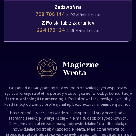
Zadzwoń na
708 708 144
4.92 zł/min brutto
Z Polski lub z zagranicy
224 179 134
4.31 zł/min brutto
Od ponad dekady pomagamy osobom poszukującym wsparcia w
życiu, oferując
rzetelne porady ezoteryczne, wróżby, konsultacje
tarota, astrologii i numerologii
. Portal powstał z myślą o tym, aby
każdy mógł otrzymać profesjonalną, bezpieczną i anonimową pomoc.
Nasz zespół tworzą doświadczeni
eksperci
, którzy przechodzą
staranną selekcję i weryfikację – nie ma tu osób przypadkowych.
Kierujemy się autentycznością, odpowiedzialnością i dbałością o
indywidualne potrzeby każdego Klienta.
Magiczne Wrota to
miejsce, gdzie znajdziesz wskazówki, wsparcie i inspirację na co