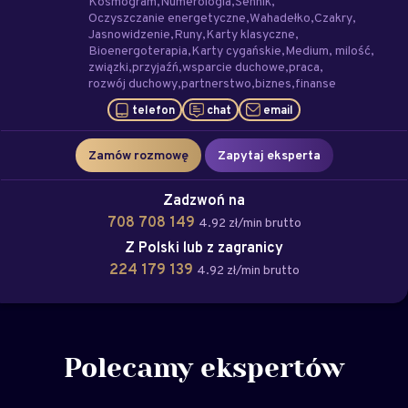
Kosmogram
Numerologia
Sennik
Oczyszczanie energetyczne
Wahadełko
Czakry
Jasnowidzenie
Runy
Karty klasyczne
Bioenergoterapia
Karty cygańskie
Medium
milość
związki
przyjaźń
wsparcie duchowe
praca
rozwój duchowy
partnerstwo
biznes
finanse
telefon
chat
email
Zamów rozmowę
Zapytaj eksperta
Zadzwoń na
708 708 149
4.92 zł/min brutto
Z Polski lub z zagranicy
224 179 139
4.92 zł/min brutto
Polecamy ekspertów