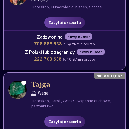
Horoskop
Numerologia
biznes
finanse
Zapytaj eksperta
Zadzwoń na
nowy numer
708 888 938
7.69 zł/min brutto
Z Polski lub z zagranicy
nowy numer
222 703 638
6.49 zł/min brutto
Tajga
Waga
Horoskop
Tarot
związki
wsparcie duchowe
partnerstwo
Zapytaj eksperta