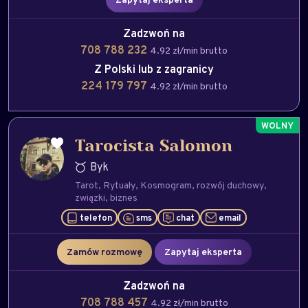
Zadzwoń na
708 788 232
4.92 zł/min brutto
Z Polski lub z zagranicy
224 179 797
4.92 zł/min brutto
Tarocista Salomon
Byk
Tarot
Rytuały
Kosmogram
rozwój duchowy
związki
biznes
telefon
sms
chat
email
Zamów rozmowę
Zapytaj eksperta
Zadzwoń na
708 788 457
4.92 zł/min brutto