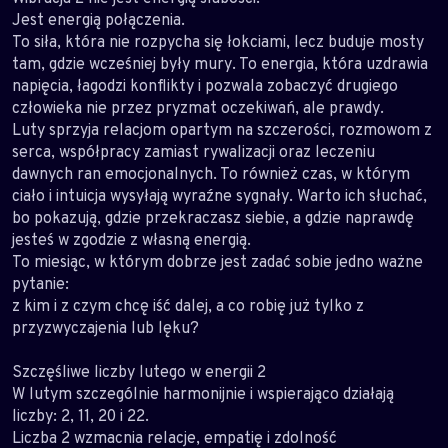
Jest energią połączenia.
To siła, która nie rozpycha się łokciami, lecz buduje mosty
tam, gdzie wcześniej były mury. To energia, która uzdrawia
napięcia, łagodzi konflikty i pozwala zobaczyć drugiego
człowieka nie przez pryzmat oczekiwań, ale prawdy.
Luty sprzyja relacjom opartym na szczerości, rozmowom z
serca, współpracy zamiast rywalizacji oraz leczeniu
dawnych ran emocjonalnych. To również czas, w którym
ciało i intuicja wysyłają wyraźne sygnały. Warto ich słuchać,
bo pokazują, gdzie przekraczasz siebie, a gdzie naprawdę
jesteś w zgodzie z własną energią.
To miesiąc, w którym dobrze jest zadać sobie jedno ważne
pytanie:
z kim i z czym chcę iść dalej, a co robię już tylko z
przyzwyczajenia lub lęku?
Szczęśliwe liczby lutego w energii 2
W lutym szczególnie harmonijnie i wspierająco działają
liczby: 2, 11, 20 i 22.
Liczba 2 wzmacnia relacje, empatię i zdolność