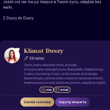
Jeżeli coś nie ma już miejsca w Twoim życiu, odejdzie bez
walki.
Z Duszy do Duszy
Klimat Duszy
Strzelec
Tarot
Karty anielskie
Runy
Rytuały
Oczyszczanie energetyczne
Wahadełko
Radiestezja
Czakry
Horoskop
Czary i uroki
Sennik
Astrologia
Numerologia
partnerstwo
wsparcie duchowe
milość
finanse
praca
rozwój duchowy
biznes
związki
przyjaźń
sms
email
Zamów rozmowę
Zapytaj eksperta