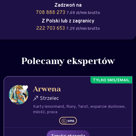
Zadzwoń na
708 888 273
7.69 zł/min brutto
Z Polski lub z zagranicy
222 703 653
7.29 zł/min brutto
Polecamy ekspertów
Arwena
Strzelec
Karty lenormand
Runy
Tarot
wsparcie duchowe
milość
praca
sms
Zapytaj eksperta