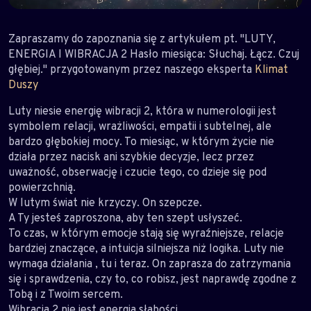
Zapraszamy do zapoznania się z artykułem pt. "LUTY,
ENERGIA I WIBRACJA 2 Hasło miesiąca: Słuchaj. Łącz. Czuj
głębiej." przygotowanym przez naszego eksperta
Klimat
Duszy
Luty niesie energię wibracji 2, która w numerologii jest
symbolem relacji, wrażliwości, empatii i subtelnej, ale
bardzo głębokiej mocy. To miesiąc, w którym życie nie
działa przez nacisk ani szybkie decyzje, lecz przez
uważność, obserwację i czucie tego, co dzieje się pod
powierzchnią.
W lutym świat nie krzyczy. On szepcze.
A Ty jesteś zaproszona, aby ten szept usłyszeć.
To czas, w którym emocje stają się wyraźniejsze, relacje
bardziej znaczące, a intuicja silniejsza niż logika. Luty nie
wymaga działania , tu i teraz. On zaprasza do zatrzymania
się i sprawdzenia, czy to, co robisz, jest naprawdę zgodne z
Tobą i z Twoim sercem.
Wibracja 2 nie jest energią słabości.