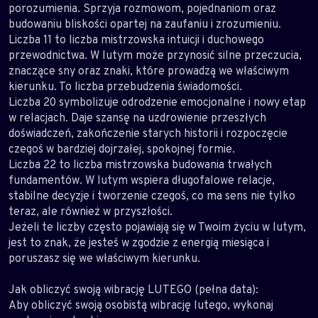
porozumienia. Sprzyja rozmowom, pojednaniom oraz
budowaniu bliskości opartej na zaufaniu i zrozumieniu.
Liczba 11 to liczba mistrzowska intuicji i duchowego
przewodnictwa. W lutym może przynosić silne przeczucia,
znaczące sny oraz znaki, które prowadzą we właściwym
kierunku. To liczba przebudzenia świadomości.
Liczba 20 symbolizuje odrodzenie emocjonalne i nowy etap
w relacjach. Daje szansę na uzdrowienie przeszłych
doświadczeń, zakończenie starych historii i rozpoczęcie
czegoś w bardziej dojrzałej, spokojnej formie.
Liczba 22 to liczba mistrzowska budowania trwałych
fundamentów. W lutym wspiera długofalowe relacje,
stabilne decyzje i tworzenie czegoś, co ma sens nie tylko
teraz, ale również w przyszłości.
Jeżeli te liczby często pojawiają się w Twoim życiu w lutym,
jest to znak, że jesteś w zgodzie z energią miesiąca i
poruszasz się we właściwym kierunku.
Jak obliczyć swoją wibrację LUTEGO (pełna data):
Aby obliczyć swoją osobistą wibrację lutego, wykonaj