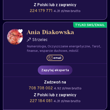
Z Polski lub z zagranicy
224 179 771
4.31 zł/min brutto
Ania Diakowska
Strzelec
Numerologia
Oczyszczanie energetyczne
Tarot
finanse
wsparcie duchowe
milość
email
Zapytaj eksperta
Zadzwoń na
708 708 002
4.92 zł/min brutto
Z Polski lub z zagranicy
227 184 081
4.31 zł/min brutto