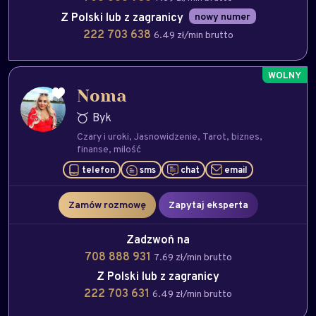
Z Polski lub z zagranicy
nowy numer
222 703 638
6.49 zł/min brutto
Noma
Byk
Czary i uroki
Jasnowidzenie
Tarot
biznes
finanse
milość
telefon
sms
chat
email
Zamów rozmowę
Zapytaj eksperta
Zadzwoń na
708 888 931
7.69 zł/min brutto
Z Polski lub z zagranicy
222 703 631
6.49 zł/min brutto