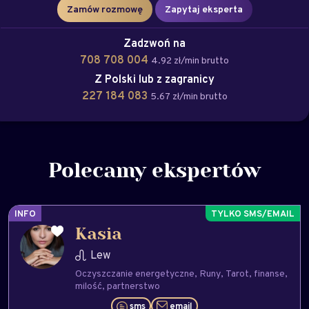
Zamów rozmowę
Zapytaj eksperta
Zadzwoń na
708 708 004
4.92 zł/min brutto
Z Polski lub z zagranicy
227 184 083
5.67 zł/min brutto
Polecamy ekspertów
INFO
Kasia
Lew
Oczyszczanie energetyczne
Runy
Tarot
finanse
milość
partnerstwo
sms
email