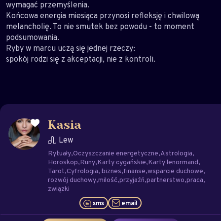
wymagać przemyślenia.
Końcowa energia miesiąca przynosi refleksję i chwilową
melancholię. To nie smutek bez powodu - to moment
podsumowania.
Ryby w marcu uczą się jednej rzeczy:
spokój rodzi się z akceptacji, nie z kontroli.
Kasia
Lew
Rytuały
Oczyszczanie energetyczne
Astrologia
Horoskop
Runy
Karty cygańskie
Karty lenormand
Tarot
Cyfrologia
biznes
finanse
wsparcie duchowe
rozwój duchowy
milość
przyjaźń
partnerstwo
praca
związki
sms
email