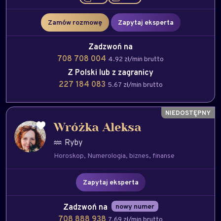
Zamów rozmowę
Zapytaj eksperta
Zadzwoń na
708 708 004
4.92 zł/min brutto
Z Polski lub z zagranicy
227 184 083
5.67 zł/min brutto
Wróżka Aleksa
Ryby
Horoskop
Numerologia
biznes
finanse
Zapytaj eksperta
Zadzwoń na
nowy numer
708 888 938
7.69 zł/min brutto