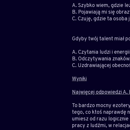
A. Szybko wiem, gdzie leż
B. Pojawiają mi się obra
C. Czuję, gdzie ta osoba 
Gdyby twój talent miał po
A. Czytania ludzi i energi
B. Odczytywania znaków,
C. Uzdrawiającej obecnośc
Wyniki
Najwięcej odpowiedzi A. B
To bardzo mocny ezoteryc
tego, co ktoś naprawdę n
umiesz od razu logicznie 
pracy z ludźmi, w relacj