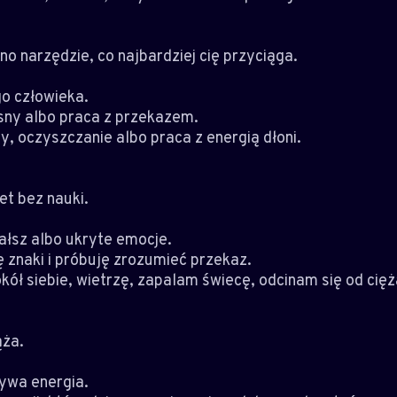
o narzędzie, co najbardziej cię przyciąga.
go człowieka.
 sny albo praca z przekazem.
y, oczyszczanie albo praca z energią dłoni.
et bez nauki.
ałsz albo ukryte emocje.
 znaki i próbuję zrozumieć przekaz.
kół siebie, wietrzę, zapalam świecę, odcinam się od cięż
ąża.
zywa energia.