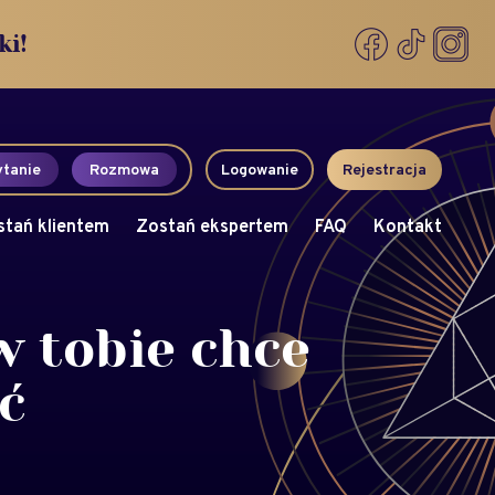
ki!
tanie
Rozmowa
Logowanie
Rejestracja
stań klientem
Zostań ekspertem
FAQ
Kontakt
w tobie chce
ć