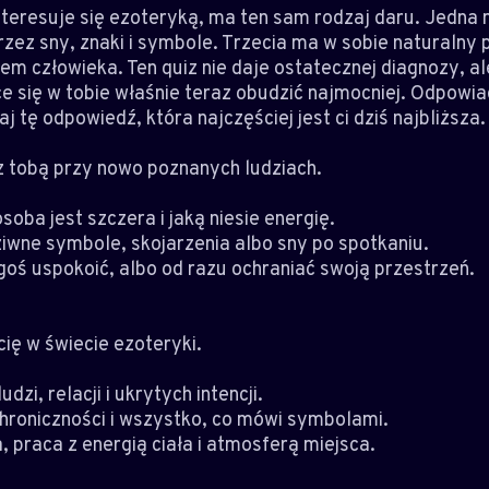
teresuje się ezoteryką, ma ten sam rodzaj daru. Jedna mo
rzez sny, znaki i symbole. Trzecia ma w sobie naturalny 
lem człowieka. Ten quiz nie daje ostatecznej diagnozy, a
e się w tobie właśnie teraz obudzić najmocniej. Odpowiad
j tę odpowiedź, która najczęściej jest ci dziś najbliższa.
 z tobą przy nowo poznanych ludziach.
soba jest szczera i jaką niesie energię.
ziwne symbole, skojarzenia albo sny po spotkaniu.
ogoś uspokoić, albo od razu ochraniać swoją przestrzeń.
cię w świecie ezoteryki.
dzi, relacji i ukrytych intencji.
nchroniczności i wszystko, co mówi symbolami.
 praca z energią ciała i atmosferą miejsca.