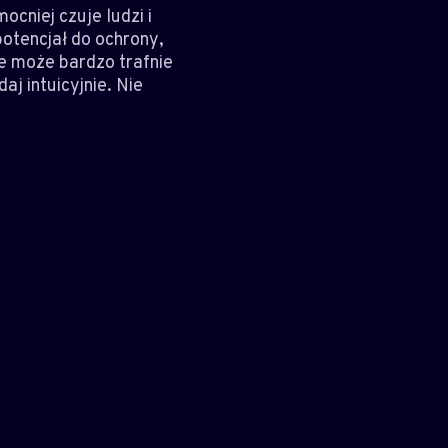
cniej czuje ludzi i
potencjał do ochrony,
le może bardzo trafnie
aj intuicyjnie. Nie