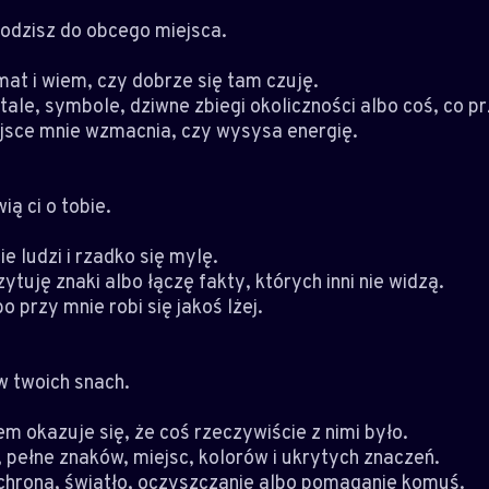
odzisz do obcego miejsca.
at i wiem, czy dobrze się tam czuję.
le, symbole, dziwne zbiegi okoliczności albo coś, co p
ejsce mnie wzmacnia, czy wysysa energię.
ią ci o tobie.
 ludzi i rzadko się mylę.
ytuję znaki albo łączę fakty, których inni nie widzą.
o przy mnie robi się jakoś lżej.
 w twoich snach.
tem okazuje się, że coś rzeczywiście z nimi było.
pełne znaków, miejsc, kolorów i ukrytych znaczeń.
 ochrona, światło, oczyszczanie albo pomaganie komuś.