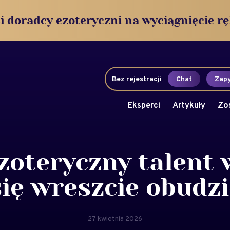
i doradcy ezoteryczni na wyciągnięcie rę
Bez rejestracji
Chat
Zapy
Eksperci
Artykuły
Zo
ezoteryczny talent 
się wreszcie obudzi
27 kwietnia 2026