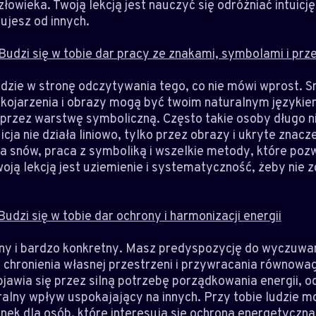
wieka. Twoją lekcją jest nauczyć się odróżniać intuicję 
ujesz od innych.
Budzi się w tobie dar pracy ze znakami, symbolami i pr
idzie w stronę odczytywania tego, co nie mówi wprost. Sn
skojarzenia i obrazy mogą być twoim naturalnym językiem
przez warstwę symboliczną. Często takie osoby długo nie
uicja nie działa liniowo, tylko przez obrazy i ukryte znac
iza snów, praca z symboliką i wszelkie metody, które poz
woją lekcją jest uziemienie i systematyczność, żeby nie 
udzi się w tobie dar ochrony i harmonizacji energii
bny i bardzo konkretny. Masz predyspozycję do wyczuwan
chronienia własnej przestrzeni i przywracania równowagi
bjawia się przez silną potrzebę porządkowania energii, od
alny wpływ uspokajający na innych. Przy tobie ludzie mog
unek dla osób, które interesują się ochroną energetyczną,