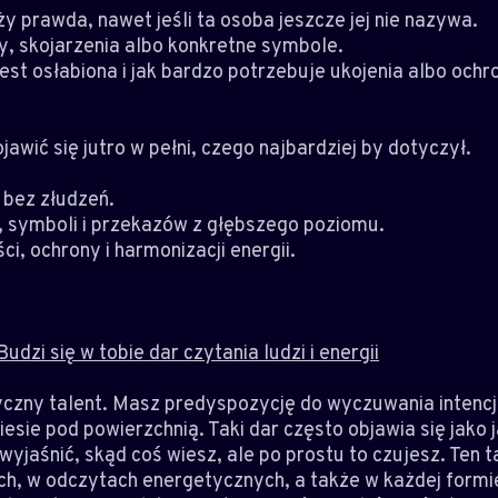
y prawda, nawet jeśli ta osoba jeszcze jej nie nazywa.
zy, skojarzenia albo konkretne symbole.
jest osłabiona i jak bardzo potrzebuje ukojenia albo ochr
jawić się jutro w pełni, czego najbardziej by dotyczył.
i bez złudzeń.
 symboli i przekazów z głębszego poziomu.
i, ochrony i harmonizacji energii.
udzi się w tobie dar czytania ludzi i energii
zny talent. Masz predyspozycję do wyczuwania intencji, 
iesie pod powierzchnią. Taki dar często objawia się jako
wyjaśnić, skąd coś wiesz, ale po prostu to czujesz. Ten 
ach, w odczytach energetycznych, a także w każdej form