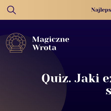
Najleps
Quiz. Jaki 