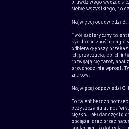
prawdziwego wyczucia czło
siebie wszystkiego, co cz
Najwięcej odpowiedzi B. 
Twój ezoteryczny talent 
synchroniczności, nagłe 
odbiera głębszy przekaz 
ich przeczucia, bo ich int
rozwijają się tarot, anal
przychodzi nie wprost. T
znaków.
Najwięcej odpowiedzi C. B
To talent bardzo potrze
oczyszczania atmosfery, 
ciężko. Taki dar często o
obciąża, oraz przez natur
spokojniej. To dobry kier