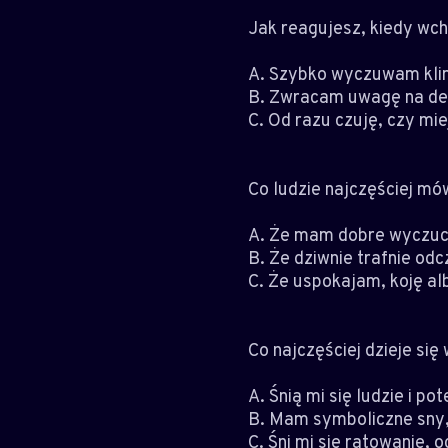
Jak reagujesz, kiedy wch
A. Szybko wyczuwam klim
B. Zwracam uwagę na deta
C. Od razu czuję, czy mi
Co ludzie najczęściej mów
A. Że mam dobre wyczucie
B. Że dziwnie trafnie odcz
C. Że uspokajam, koję alb
Co najczęściej dzieje się
A. Śnią mi się ludzie i po
B. Mam symboliczne sny, 
C. Śni mi się ratowanie,