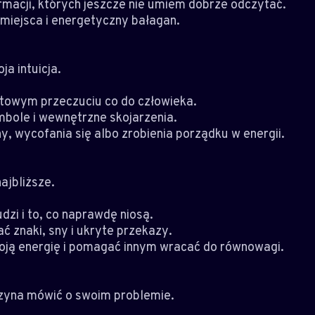
rmacji, których jeszcze nie umiem dobrze odczytać.
 miejsca i energetyczny bałagan.
ja intuicja.
stowym przeczuciu co do człowieka.
mbole i wewnętrzne skojarzenia.
y, wycofania się albo zrobienia porządku w energii.
najbliższe.
udzi i to, co naprawdę niosą.
ć znaki, sny i ukryte przekazy.
woją energię i pomagać innym wracać do równowagi.
czyna mówić o swoim problemie.