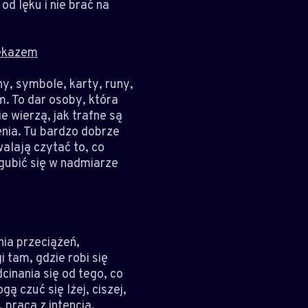
od lęku i nie brać na
zekazem
y, symbole, karty, runy,
. To dar osoby, która
 wierzą, jak trafne są
zenia. Tu bardzo dobrze
walają czytać to, co
zgubić się w nadmiarze
ia przeciążeń,
 tam, gdzie robi się
cinania się od tego, co
ą czuć się lżej, ciszej,
 pracą z intencją,