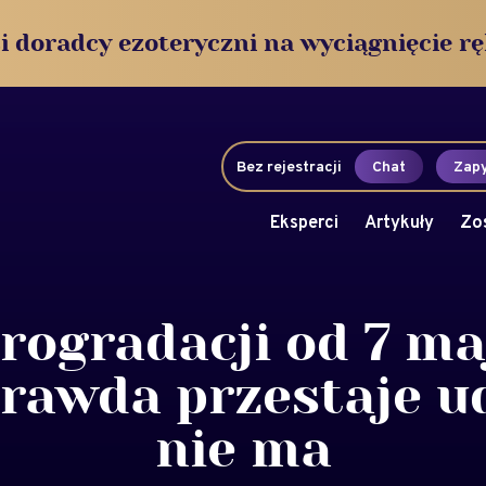
i doradcy ezoteryczni na wyciągnięcie rę
Bez rejestracji
Chat
Zapy
Eksperci
Artykuły
Zo
rogradacji od 7 ma
rawda przestaje ud
nie ma