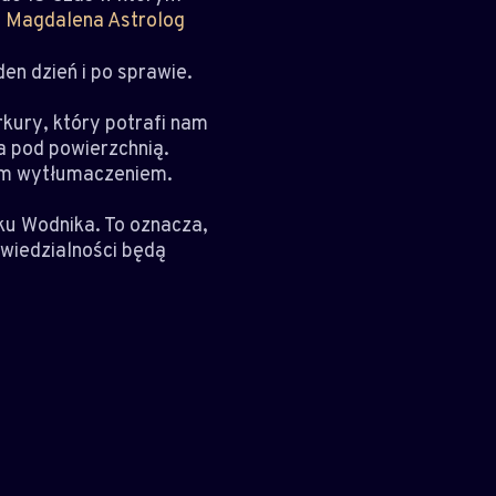
a
Magdalena Astrolog
den dzień i po sprawie.
rkury, który potrafi nam
a pod powierzchnią.
nym wytłumaczeniem.
ku Wodnika. To oznacza,
owiedzialności będą