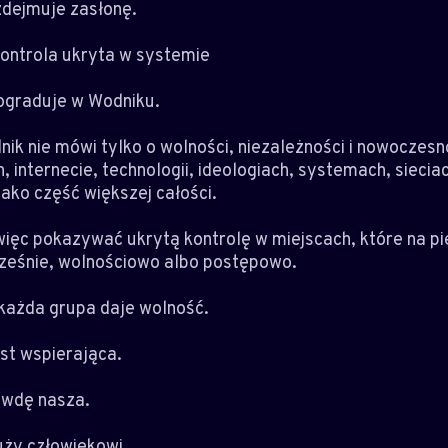
zdejmuje zasłonę.
kontrola ukryta w systemie
ograduje w Wodniku.
ik nie mówi tylko o wolności, niezależności i nowoczesn
 internecie, technologii, ideologiach, systemach, siecia
jako część większej całości.
ięc pokazywać ukrytą kontrolę w miejscach, które na pi
ześnie, wolnościowo albo postępowo.
każda grupa daje wolność.
st wspierająca.
awdę nasza.
uży człowiekowi.