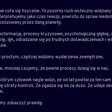
nie cofa się fizycznie. To pozorny ruch wsteczny widzian
nterpretujemy jako czas rewizji, powrotu do spraw niedo
bolizowany przez daną planetę.
nsformację, procesy kryzysowe, psychologiczną głębię, 
lę, lęk, odradzanie się po trudnych doświadczeniach i ws
zie.
u prostym, częściej widzimy wydarzenia zewnętrzne.
e, mocniej czujemy, że pewne procesy dzieją się w nas.
tórym człowiek nagle widzi, że od lat powtarza ten sam
ię utraty kontroli. Że zgadza się na za dużo. Że udaje o
e.
cemy zobaczyć prawdę.