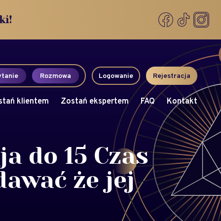
ki!
tanie
Rozmowa
Logowanie
Rejestracja
stań klientem
Zostań ekspertem
FAQ
Kontakt
ja do 15 Czas
awać że jej