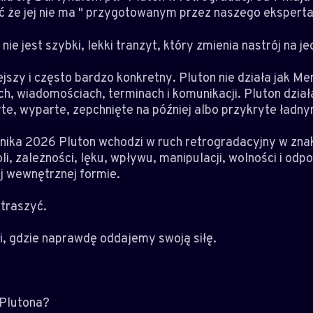
 że jej nie ma " przygotowanym przez naszego ekspert
nie jest szybki, lekki tranzyt, który zmienia nastrój na je
jszy i często bardzo konkretny. Pluton nie działa jak Me
, wiadomościach, terminach i komunikacji. Pluton dział
yte, wyparte, zepchnięte na później albo przykryte ład
rnika 2026 Pluton wchodzi w ruch retrogradacyjny w zna
i, zależności, lęku, wpływu, manipulacji, wolności i odp
j wewnętrznej formie.
straszyć.
i, gdzie naprawdę oddajemy swoją siłę.
 Plutona?