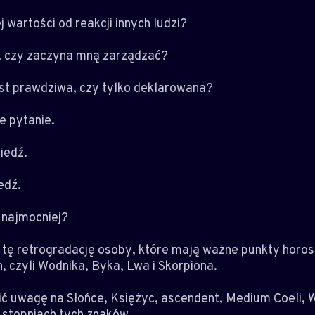
 wartości od reakcji innych ludzi?
y, czy zaczyna mną zarządzać?
est prawdziwa, czy tylko deklarowana?
e pytanie.
iedź.
edź.
 najmocniej?
tę retrogradację osoby, które mają ważne punkty horo
, czyli Wodnika, Byka, Lwa i Skorpiona.
ić uwagę na Słońce, Księżyc, ascendent, Medium Coeli, 
stopniach tych znaków.