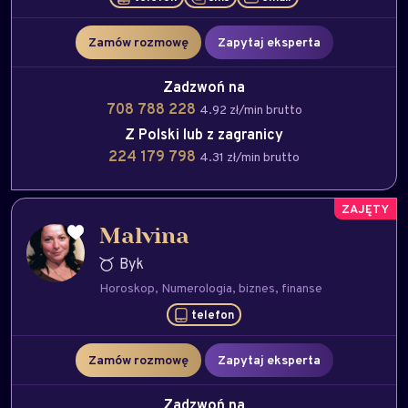
Zamów rozmowę
Zapytaj eksperta
Zadzwoń na
708 788 228
4.92 zł/min brutto
Z Polski lub z zagranicy
224 179 798
4.31 zł/min brutto
Malvina
Byk
Horoskop
Numerologia
biznes
finanse
telefon
Zamów rozmowę
Zapytaj eksperta
Zadzwoń na