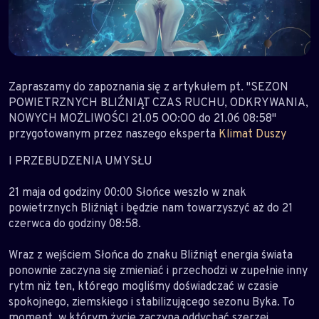
Zapraszamy do zapoznania się z artykułem pt. "SEZON
POWIETRZNYCH BLIŹNIĄT CZAS RUCHU, ODKRYWANIA,
NOWYCH MOŻLIWOŚCI 21.05 OO:OO do 21.06 08:58"
przygotowanym przez naszego eksperta
Klimat Duszy
I PRZEBUDZENIA UMYSŁU
21 maja od godziny 00:00 Słońce weszło w znak
powietrznych Bliźniąt i będzie nam towarzyszyć aż do 21
czerwca do godziny 08:58.
Wraz z wejściem Słońca do znaku Bliźniąt energia świata
ponownie zaczyna się zmieniać i przechodzi w zupełnie inny
rytm niż ten, którego mogliśmy doświadczać w czasie
spokojnego, ziemskiego i stabilizującego sezonu Byka. To
moment, w którym życie zaczyna oddychać szerzej,