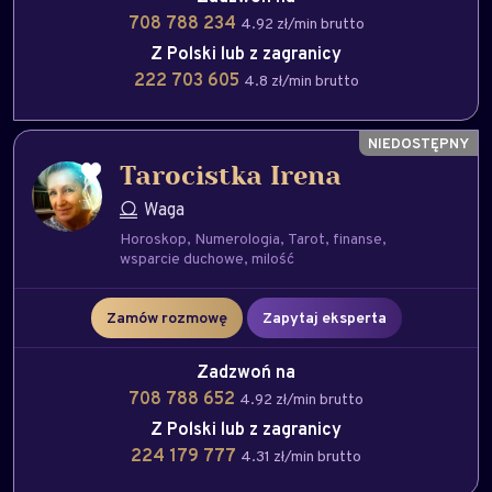
708 788 234
4.92 zł/min brutto
Z Polski lub z zagranicy
222 703 605
4.8 zł/min brutto
Tarocistka Irena
Waga
Horoskop
Numerologia
Tarot
finanse
wsparcie duchowe
milość
Zamów rozmowę
Zapytaj eksperta
Zadzwoń na
708 788 652
4.92 zł/min brutto
Z Polski lub z zagranicy
224 179 777
4.31 zł/min brutto