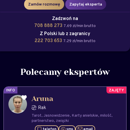
Zamów rozmowę
Zapytaj eksperta
Zadzwoń na
708 888 273
7.69 zł/min brutto
Z Polski lub z zagranicy
222 703 653
7.29 zł/min brutto
Polecamy ekspertów
INFO
Aruna
Rak
Tarot
Jasnowidzenie
Karty anielskie
milość
partnerstwo
związki
telefon
sms
email