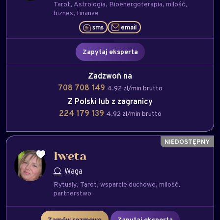
Tarot
Astrologia
Bioenergoterapia
milość
biznes
finanse
sms
email
Zapytaj eksperta
Zadzwoń na
708 708 149
4.92 zł/min brutto
Z Polski lub z zagranicy
224 179 139
4.92 zł/min brutto
Iweta
Waga
Rytuały
Tarot
wsparcie duchowe
milość
partnerstwo
Zamów rozmowę
Zapytaj eksperta