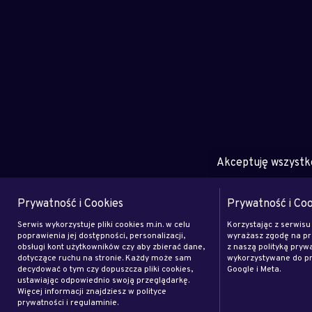
Akceptuję wszystk
Prywatność i Cookies
Prywatność i Coo
Serwis wykorzystuje pliki cookies m.in. w celu
Korzystając z serwisu
poprawienia jej dostępności, personalizacji,
wyrażasz zgodę na pr
obsługi kont użytkowników czy aby zbierać dane,
z naszą polityką pryw
dotyczące ruchu na stronie. Każdy może sam
wykorzystywane do pr
decydować o tym czy dopuszcza pliki cookies,
Google i Meta.
ustawiając odpowiednio swoją przeglądarkę.
Więcej informacji znajdziesz w polityce
prywatności i regulaminie.