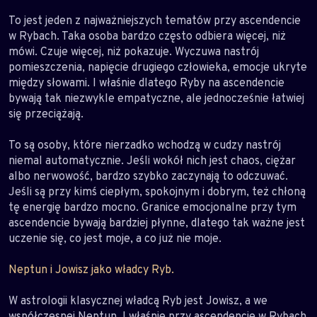
To jest jeden z najważniejszych tematów przy ascendencie
w Rybach. Taka osoba bardzo często odbiera więcej, niż
mówi. Czuje więcej, niż pokazuje. Wyczuwa nastrój
pomieszczenia, napięcie drugiego człowieka, emocje ukryte
między słowami. I właśnie dlatego Ryby na ascendencie
bywają tak niezwykle empatyczne, ale jednocześnie łatwiej
się przeciążają.
To są osoby, które nierzadko wchodzą w cudzy nastrój
niemal automatycznie. Jeśli wokół nich jest chaos, ciężar
albo nerwowość, bardzo szybko zaczynają to odczuwać.
Jeśli są przy kimś ciepłym, spokojnym i dobrym, też chłoną
tę energię bardzo mocno. Granice emocjonalne przy tym
ascendencie bywają bardziej płynne, dlatego tak ważne jest
uczenie się, co jest moje, a co już nie moje.
Neptun i Jowisz jako władcy Ryb.
W astrologii klasycznej władcą Ryb jest Jowisz, a we
współczesnej Neptun. I właśnie przy ascendencie w Rybach