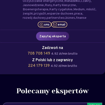
Oczyszczanie energetyczne
Wahadełko
Czakry
Jasnowidzenie
Runy
Karty klasyczne
Bioenergoterapia
Karty cygańskie
Medium
milość
związki
przyjaźń
wsparcie duchowe
praca
rozwój duchowy
partnerstwo
biznes
finanse
sms
email
Zapytaj eksperta
Zadzwoń na
708 708 149
4.92 zł/min brutto
Z Polski lub z zagranicy
224 179 139
4.92 zł/min brutto
Polecamy ekspertów