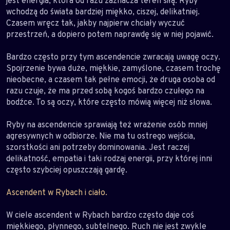
jest energia, która od razu zaznacza teren siłą. Ryby
wchodzą do świata bardziej miękko, ciszej, delikatniej.
Czasem wręcz tak, jakby najpierw chciały wyczuć
przestrzeń, a dopiero potem naprawdę się w niej pojawić.
Bardzo często przy tym ascendencie zwracają uwagę oczy.
Spojrzenie bywa duże, miękkie, zamyślone, czasem trochę
nieobecne, a czasem tak pełne emocji, że druga osoba od
razu czuje, że ma przed sobą kogoś bardzo czułego na
bodźce. To są oczy, które często mówią więcej niż słowa.
Ryby na ascendencie sprawiają też wrażenie osób mniej
agresywnych w odbiorze. Nie ma tu ostrego wejścia,
szorstkości ani potrzeby dominowania. Jest raczej
delikatność, empatia i taki rodzaj energii, przy której inni
często szybciej opuszczają gardę.
Ascendent w Rybach i ciało.
W ciele ascendent w Rybach bardzo często daje coś
miękkiego, płynnego, subtelnego. Ruch nie jest zwykle