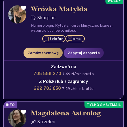
Wróżka Matylda
Skorpion
Numerologia
Rytuały
Karty klasyczne
biznes
wsparcie duchowe
milość
telefon
email
Zamów rozmowę
Zapytaj eksperta
Zadzwoń na
708 888 270
7.69 zł/min brutto
Z Polski lub z zagranicy
222 703 650
7.29 zł/min brutto
INFO
Magdalena Astrolog
Strzelec