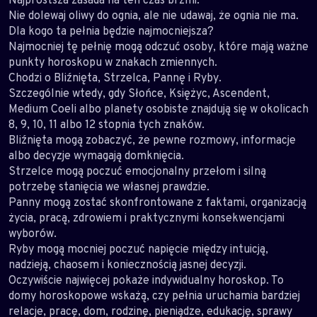
Nie dolewaj oliwy do ognia, ale nie udawaj, że ognia nie ma.
Dla kogo ta pełnia będzie najmocniejsza?
Najmocniej tę pełnię mogą odczuć osoby, które mają ważne
punkty horoskopu w znakach zmiennych.
Chodzi o Bliźnięta, Strzelca, Pannę i Ryby.
Szczególnie wtedy, gdy Słońce, Księżyc, Ascendent,
Medium Coeli albo planety osobiste znajdują się w okolicach
8, 9, 10, 11 albo 12 stopnia tych znaków.
Bliźnięta mogą zobaczyć, że pewne rozmowy, informacje
albo decyzje wymagają domknięcia.
Strzelce mogą poczuć emocjonalny przełom i silną
potrzebę stanięcia we własnej prawdzie.
Panny mogą zostać skonfrontowane z faktami, organizacją
życia, pracą, zdrowiem i praktycznymi konsekwencjami
wyborów.
Ryby mogą mocniej poczuć napięcie między intuicją,
nadzieją, chaosem i koniecznością jasnej decyzji.
Oczywiście najwięcej pokaże indywidualny horoskop. To
domy horoskopowe wskażą, czy pełnia uruchamia bardziej
relacje, pracę, dom, rodzinę, pieniądze, edukację, sprawy