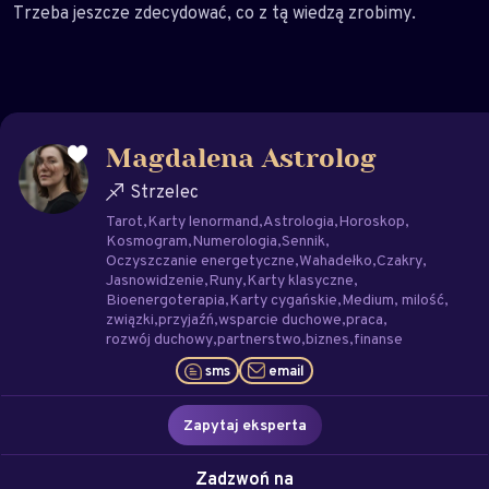
Trzeba jeszcze zdecydować, co z tą wiedzą zrobimy.
Magdalena Astrolog
Strzelec
Tarot
Karty lenormand
Astrologia
Horoskop
Kosmogram
Numerologia
Sennik
Oczyszczanie energetyczne
Wahadełko
Czakry
Jasnowidzenie
Runy
Karty klasyczne
Bioenergoterapia
Karty cygańskie
Medium
milość
związki
przyjaźń
wsparcie duchowe
praca
rozwój duchowy
partnerstwo
biznes
finanse
sms
email
Zapytaj eksperta
Zadzwoń na