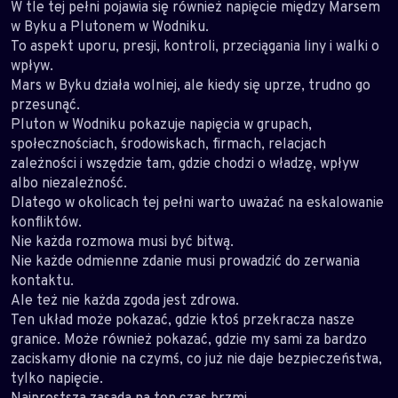
W tle tej pełni pojawia się również napięcie między Marsem
w Byku a Plutonem w Wodniku.
To aspekt uporu, presji, kontroli, przeciągania liny i walki o
wpływ.
Mars w Byku działa wolniej, ale kiedy się uprze, trudno go
przesunąć.
Pluton w Wodniku pokazuje napięcia w grupach,
społecznościach, środowiskach, firmach, relacjach
zależności i wszędzie tam, gdzie chodzi o władzę, wpływ
albo niezależność.
Dlatego w okolicach tej pełni warto uważać na eskalowanie
konfliktów.
Nie każda rozmowa musi być bitwą.
Nie każde odmienne zdanie musi prowadzić do zerwania
kontaktu.
Ale też nie każda zgoda jest zdrowa.
Ten układ może pokazać, gdzie ktoś przekracza nasze
granice. Może również pokazać, gdzie my sami za bardzo
zaciskamy dłonie na czymś, co już nie daje bezpieczeństwa,
tylko napięcie.
Najprostsza zasada na ten czas brzmi.