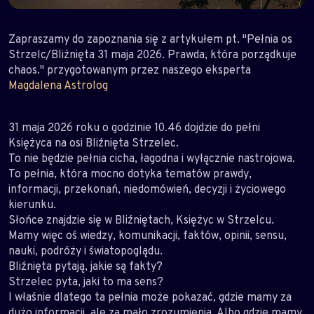
Zapraszamy do zapoznania się z artykułem pt. "Pełnia os
Strzelc/Bliźnięta 31 maja 2026. Prawda, która porządkuje
chaos." przygotowanym przez naszego eksperta
Magdalena Astrolog
31 maja 2026 roku o godzinie 10.46 dojdzie do pełni
Księżyca na osi Bliźnięta Strzelec.
To nie będzie pełnia cicha, łagodna i wyłącznie nastrojowa.
To pełnia, która mocno dotyka tematów prawdy,
informacji, przekonań, niedomówień, decyzji i życiowego
kierunku.
Słońce znajdzie się w Bliźniętach, Księżyc w Strzelcu.
Mamy więc oś wiedzy, komunikacji, faktów, opinii, sensu,
nauki, podróży i światopoglądu.
Bliźnięta pytają, jakie są fakty?
Strzelec pyta, jaki to ma sens?
I właśnie dlatego ta pełnia może pokazać, gdzie mamy za
dużo informacji, ale za mało zrozumienia. Albo gdzie mamy