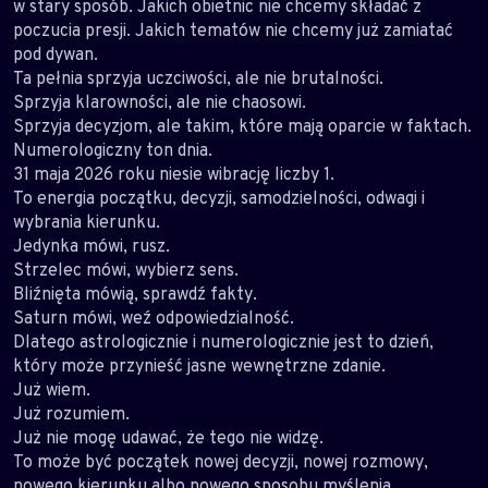
w stary sposób. Jakich obietnic nie chcemy składać z
poczucia presji. Jakich tematów nie chcemy już zamiatać
pod dywan.
Ta pełnia sprzyja uczciwości, ale nie brutalności.
Sprzyja klarowności, ale nie chaosowi.
Sprzyja decyzjom, ale takim, które mają oparcie w faktach.
Numerologiczny ton dnia.
31 maja 2026 roku niesie wibrację liczby 1.
To energia początku, decyzji, samodzielności, odwagi i
wybrania kierunku.
Jedynka mówi, rusz.
Strzelec mówi, wybierz sens.
Bliźnięta mówią, sprawdź fakty.
Saturn mówi, weź odpowiedzialność.
Dlatego astrologicznie i numerologicznie jest to dzień,
który może przynieść jasne wewnętrzne zdanie.
Już wiem.
Już rozumiem.
Już nie mogę udawać, że tego nie widzę.
To może być początek nowej decyzji, nowej rozmowy,
nowego kierunku albo nowego sposobu myślenia.