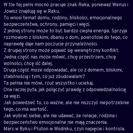
W tle tej pełni mocno pracuje znak Raka, ponieważ Wenus i
Jowisz znajdują się w Raku.
To wnosi temat domu, rodziny, bliskości, emocjonalnego
bezpieczeństwa, ochrony, pamięci i więzi.
Z jednej strony może to być bardzo ciepła energia. Sprzyja
rozmowom z bliskimi, dbaniu o dom, powrotowi do tego, co
naprawdę daje nam poczucie przynależności.
Z drugiej strony może pojawić się wewnętrzny konflikt.
Jedna część nas może mówić, chcę przestrzeni, chcę
wolności, chcę iść dalej.
Druga część może odpowiadać, ale co z domem, bliskimi,
stabilnością i tym, co już zbudowałam?
Ta pełnia nie mówi, rzuć wszystko i uciekaj.
Ona raczej pyta, jak połączyć prawdę z odpowiedzialnością
za więzi.
Jak powiedzieć to, co ważne, ale nie niszczyć niepotrzebnie
tego, co ma wartość.
Jak wybrać siebie, ale nie udawać, że relacje, rodzina i
bezpieczeństwo emocjonalne nie mają znaczenia.
Mars w Byku i Pluton w Wodniku, czyli napięcie i kontrola.