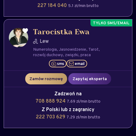
227 184 040
5.1 zł/min brutto
Tarocistka Ewa
Lew
Numerologia
Jasnowidzenie
Tarot
rozwój duchowy
związki
praca
sms
email
Zamów rozmowę
Zapytaj eksperta
Zadzwoń na
708 888 924
7.69 zł/min brutto
Z Polski lub z zagranicy
222 703 629
7.29 zł/min brutto