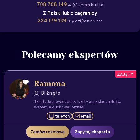
708 708 149
4.92 zł/min brutto
Z Polski lub z zagranicy
224 179 139
4.92 zł/min brutto
Polecamy ekspertów
Ramona
Bliźnięta
Tarot
Jasnowidzenie
Karty anielskie
milość
wsparcie duchowe
biznes
telefon
email
Zamów rozmowę
Zapytaj eksperta