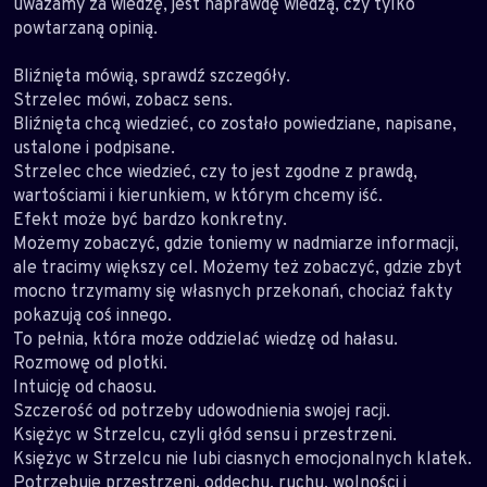
uważamy za wiedzę, jest naprawdę wiedzą, czy tylko
powtarzaną opinią.
Bliźnięta mówią, sprawdź szczegóły.
Strzelec mówi, zobacz sens.
Bliźnięta chcą wiedzieć, co zostało powiedziane, napisane,
ustalone i podpisane.
Strzelec chce wiedzieć, czy to jest zgodne z prawdą,
wartościami i kierunkiem, w którym chcemy iść.
Efekt może być bardzo konkretny.
Możemy zobaczyć, gdzie toniemy w nadmiarze informacji,
ale tracimy większy cel. Możemy też zobaczyć, gdzie zbyt
mocno trzymamy się własnych przekonań, chociaż fakty
pokazują coś innego.
To pełnia, która może oddzielać wiedzę od hałasu.
Rozmowę od plotki.
Intuicję od chaosu.
Szczerość od potrzeby udowodnienia swojej racji.
Księżyc w Strzelcu, czyli głód sensu i przestrzeni.
Księżyc w Strzelcu nie lubi ciasnych emocjonalnych klatek.
Potrzebuje przestrzeni, oddechu, ruchu, wolności i