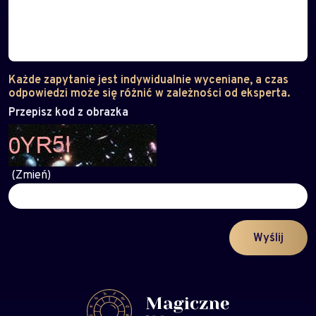
Każde zapytanie jest indywidualnie wyceniane, a czas
odpowiedzi może się różnić w zależności od eksperta.
Przepisz kod z obrazka
(Zmień)