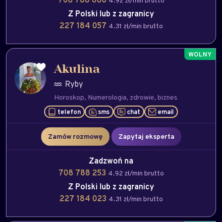
4.92 zł/min brutto
Z Polski lub z zagranicy
227 184 057
4.31 zł/min brutto
Akulina
Ryby
Horoskop
Numerologia
zdrowie
biznes
telefon
sms
chat
email
Zamów rozmowę
Zapytaj eksperta
Zadzwoń na
708 788 253
4.92 zł/min brutto
Z Polski lub z zagranicy
227 184 023
4.31 zł/min brutto