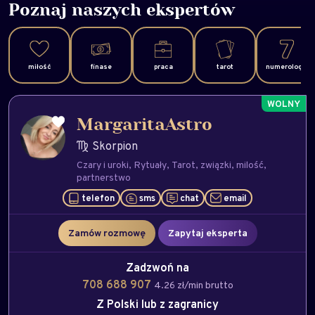
Poznaj naszych ekspertów
miłość
finase
praca
tarot
numerologia
MargaritaAstro
Skorpion
Czary i uroki
Rytuały
Tarot
związki
milość
partnerstwo
telefon
sms
chat
email
Zamów rozmowę
Zapytaj eksperta
Zadzwoń na
708 688 907
4.26 zł/min brutto
Z Polski lub z zagranicy