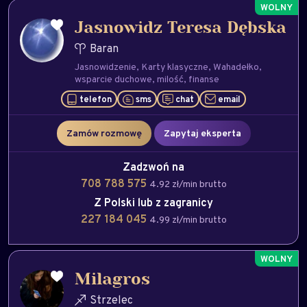
Jasnowidz Teresa Dębska
Baran
Jasnowidzenie
Karty klasyczne
Wahadełko
wsparcie duchowe
milość
finanse
telefon
sms
chat
email
Zamów rozmowę
Zapytaj eksperta
Zadzwoń na
708 788 575
4.92 zł/min brutto
Z Polski lub z zagranicy
227 184 045
4.99 zł/min brutto
Milagros
Strzelec