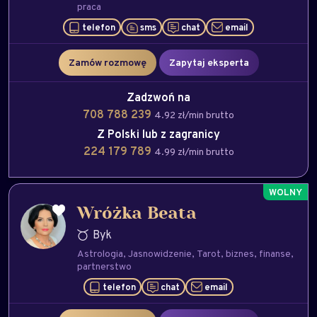
praca
telefon
sms
chat
email
Zamów rozmowę
Zapytaj eksperta
Zadzwoń na
708 788 239
4.92 zł/min brutto
Z Polski lub z zagranicy
224 179 789
4.99 zł/min brutto
Wróżka Beata
Byk
Astrologia
Jasnowidzenie
Tarot
biznes
finanse
partnerstwo
telefon
chat
email