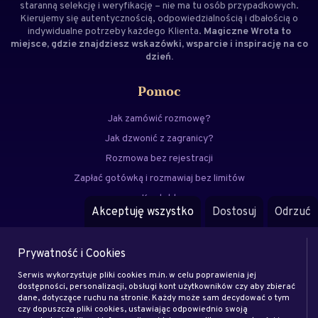
staranną selekcję i weryfikację – nie ma tu osób przypadkowych.
Kierujemy się autentycznością, odpowiedzialnością i dbałością o
indywidualne potrzeby każdego Klienta.
Magiczne Wrota to
miejsce, gdzie znajdziesz wskazówki, wsparcie i inspirację na co
dzień.
Pomoc
Jak zamówić rozmowę?
Jak dzwonić z zagranicy?
Rozmowa bez rejestracji
Zapłać gotówką i rozmawiaj bez limitów
Kontakt
Akceptuję wszystko
Dostosuj
Odrzuć
FAQ
Prywatność i Cookies
Menu
Serwis wykorzystuje pliki cookies m.in. w celu poprawienia jej
Eksperci
dostępności, personalizacji, obsługi kont użytkowników czy aby zbierać
dane, dotyczące ruchu na stronie. Każdy może sam decydować o tym
Zostań klientem
czy dopuszcza pliki cookies, ustawiając odpowiednio swoją