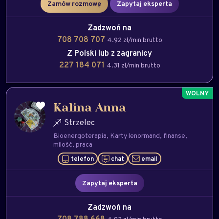
Zamów rozmowę
Zapytaj eksperta
Zadzwoń na
708 708 707
4.92 zł/min brutto
Z Polski lub z zagranicy
227 184 071
4.31 zł/min brutto
Kalina Anna
Strzelec
Bioenergoterapia
Karty lenormand
finanse
milość
praca
telefon
chat
email
Zapytaj eksperta
Zadzwoń na
708 788 668