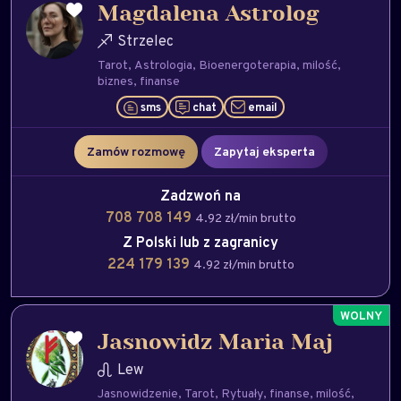
Magdalena Astrolog
Strzelec
Tarot
Astrologia
Bioenergoterapia
milość
biznes
finanse
sms
chat
email
Zamów rozmowę
Zapytaj eksperta
Zadzwoń na
708 708 149
4.92 zł/min brutto
Z Polski lub z zagranicy
224 179 139
4.92 zł/min brutto
Jasnowidz Maria Maj
Lew
Jasnowidzenie
Tarot
Rytuały
finanse
milość