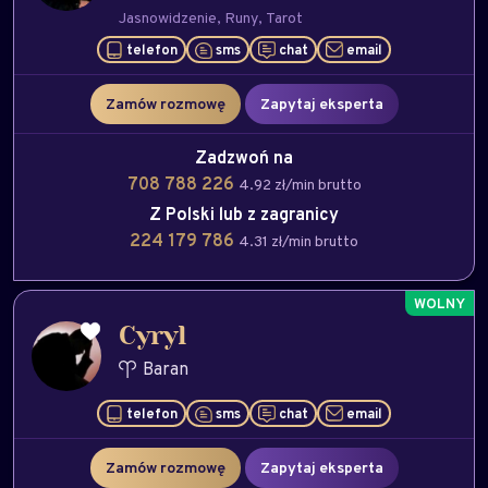
Jasnowidzenie
Runy
Tarot
telefon
sms
chat
email
Zamów rozmowę
Zapytaj eksperta
Zadzwoń na
708 788 226
4.92 zł/min brutto
Z Polski lub z zagranicy
224 179 786
4.31 zł/min brutto
Cyryl
Baran
telefon
sms
chat
email
Akulina:
05:58:12
708 788 253
Zamów rozmowę
Zapytaj eksperta
ORFIN:
06:45:11