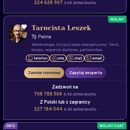
224 628 907
3.69 zł/min brutto
Tarocista Leszek
Panna
Numerologia
Oczyszczanie energetyczne
Tarot
biznes
wsparcie duchowe
partnerstwo
telefon
sms
chat
email
Zamów rozmowę
Zapytaj eksperta
Zadzwoń na
708 788 568
4.92 zł/min brutto
Z Polski lub z zagranicy
227 184 044
4.92 zł/min brutto
INFO