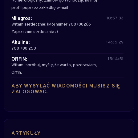
Numerologiczny. Zamów go Wchodząc na mój
profil poprzez zakładkę e-mail
Milagros:
10:57:33
Witam serdecznie:)Mój numer 708788266
Zapraszam serdecznie :)
Akulina:
14:35:29
708 788 253
ORFIN:
15:14:51
Witam, spróbuj, myślę,że warto, pozdrawiam,
Orfin.
ABY WYSYŁAĆ WIADOMOŚCI MUSISZ SIĘ
ZALOGOWAĆ.
ARTYKUŁY