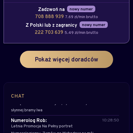
Witam, spróbuj, myślę,że warto, pozdrawiam,
Zadzwoń na
nowy numer
Orfin.
708 888 939
7.69 zł/min brutto
Milagros:
08:03:32
Z Polski lub z zagranicy
nowy numer
Witam serdecznie:)Mój numer 708788266
222 703 639
5.49 zł/min brutto
Zapraszam serdecznie :)
5StarTarot:
09:02:02
Gorąco zapraszam do kontaktu - do końca
sierpnia będę dostępna rano i wieczorem :) tel.
Pokaż więcej doradców
227 184 086, czat i email.
Tarocistka Ewa:
09:20:31
Zapraszam do rozmowy przy Tarocie
Magdalena Astrolog:
10:20:12
CHAT
Na moim profilu czeka już nowy artykuł w którym
zachęcam do nieco innego spojrzenia na zjawisko
słynnej bramy lwa
Numerolog Rob:
10:28:50
Letnia Promocja Na Pełny portret