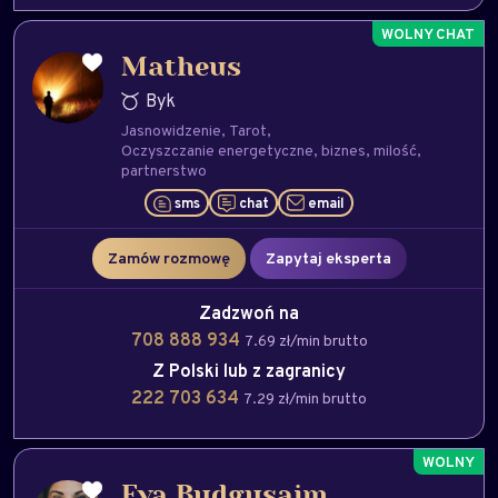
Matheus
Byk
Jasnowidzenie
Tarot
Oczyszczanie energetyczne
biznes
milość
partnerstwo
sms
chat
email
Zamów rozmowę
Zapytaj eksperta
Zadzwoń na
708 888 934
7.69 zł/min brutto
Z Polski lub z zagranicy
222 703 634
7.29 zł/min brutto
Eva Budgusaim