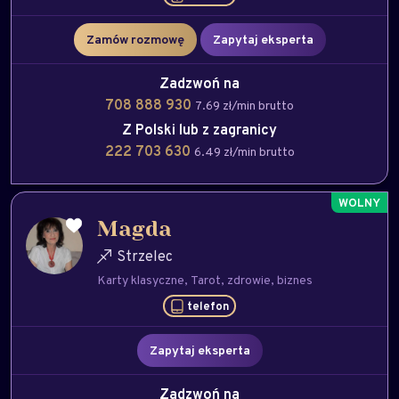
Zamów rozmowę
Zapytaj eksperta
Zadzwoń na
708 888 930
7.69 zł/min brutto
Z Polski lub z zagranicy
222 703 630
6.49 zł/min brutto
Magda
Strzelec
Karty klasyczne
Tarot
zdrowie
biznes
telefon
Zapytaj eksperta
Zadzwoń na