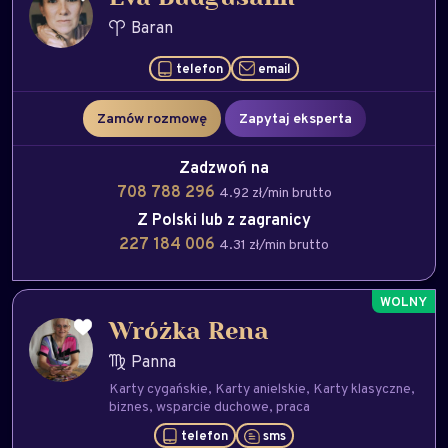
Baran
telefon
email
Zamów rozmowę
Zapytaj eksperta
Zadzwoń na
708 788 296
4.92 zł/min brutto
Z Polski lub z zagranicy
227 184 006
4.31 zł/min brutto
Wróżka Rena
Panna
Karty cygańskie
Karty anielskie
Karty klasyczne
biznes
wsparcie duchowe
praca
telefon
sms