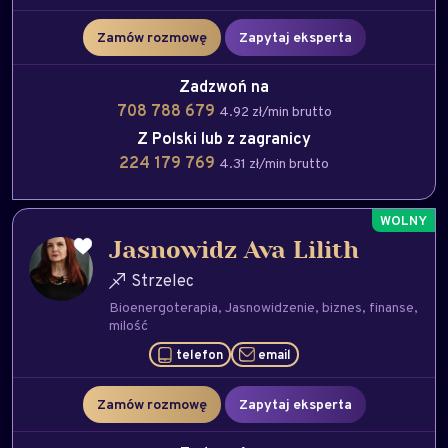
Zamów rozmowę
Zapytaj eksperta
Zadzwoń na
708 788 679
4.92 zł/min brutto
Z Polski lub z zagranicy
224 179 769
4.31 zł/min brutto
Jasnowidz Ava Lilith
Strzelec
Bioenergoterapia
Jasnowidzenie
biznes
finanse
milość
telefon
email
Zamów rozmowę
Zapytaj eksperta