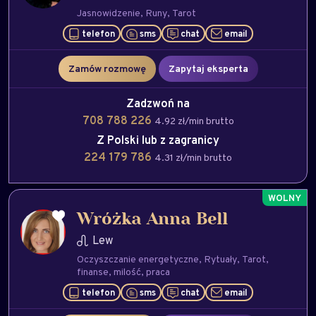
Jasnowidzenie
Runy
Tarot
telefon
sms
chat
email
Zamów rozmowę
Zapytaj eksperta
Zadzwoń na
708 788 226
4.92 zł/min brutto
Z Polski lub z zagranicy
224 179 786
4.31 zł/min brutto
Wróżka Anna Bell
Lew
Oczyszczanie energetyczne
Rytuały
Tarot
finanse
milość
praca
telefon
sms
chat
email