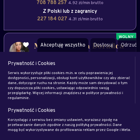
708 788 257
4.92 zł/min brutto
Z Polski lub z zagranicy
227 184 027
4.31 zł/min brutto
Akceptuję wszystko
Dostosuj
Odrzuć
Monika Teresa Doradca
duchowy
Prywatność i Cookies
Baran
Tarot
Sennik
Jasnowidzenie
praca
milość
Serwis wykorzystuje pliki cookies m.in. w celu poprawienia jej
dostępności, personalizacji, obsługi kont użytkowników czy aby zbierać
związki
dane, dotyczące ruchu na stronie. Każdy może sam decydować o tym
telefon
sms
email
czy dopuszcza pliki cookies, ustawiając odpowiednio swoją
przeglądarkę. Więcej informacji znajdziesz w polityce prywatności i
regulaminie.
Zamów rozmowę
Zapytaj eksperta
Prywatność i Cookies
Zadzwoń na
Korzystając z serwisu bez zmiany ustawień, wyrażasz zgodę na
przetwarzanie danych zgodnie z naszą polityką prywatności. Dane
708 708 006
4.92 zł/min brutto
mogą być wykorzystywane do profilowania reklam przez Google i Meta.
Z Polski lub z zagranicy