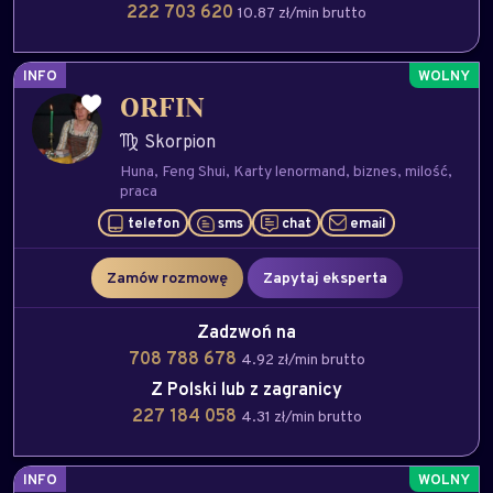
222 703 620
10.87 zł/min brutto
INFO
ORFIN
Skorpion
Huna
Feng Shui
Karty lenormand
biznes
milość
praca
telefon
sms
chat
email
Zamów rozmowę
Zapytaj eksperta
Zadzwoń na
708 788 678
4.92 zł/min brutto
Z Polski lub z zagranicy
227 184 058
4.31 zł/min brutto
INFO