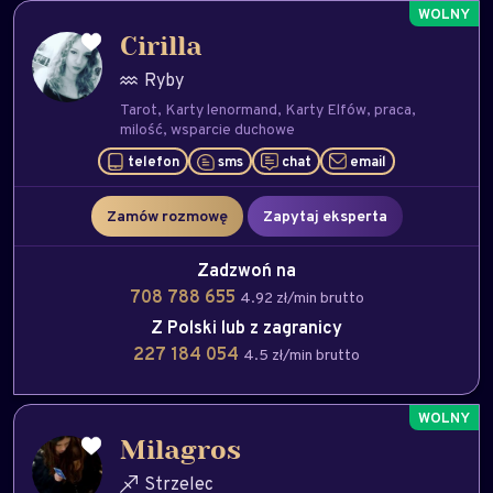
Cirilla
Ryby
Tarot
Karty lenormand
Karty Elfów
praca
milość
wsparcie duchowe
telefon
sms
chat
email
Zamów rozmowę
Zapytaj eksperta
Zadzwoń na
708 788 655
4.92 zł/min brutto
Z Polski lub z zagranicy
227 184 054
4.5 zł/min brutto
Milagros
Strzelec