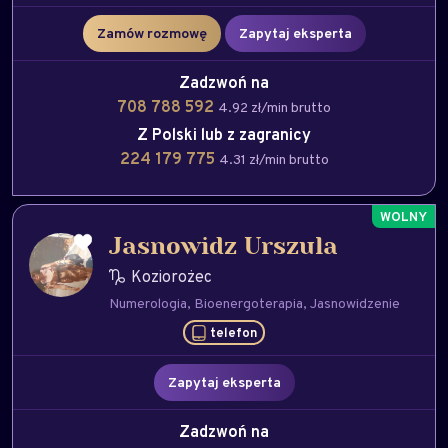
Zamów rozmowę
Zapytaj eksperta
Zadzwoń na
708 788 592
4.92 zł/min brutto
Z Polski lub z zagranicy
224 179 775
4.31 zł/min brutto
Jasnowidz Urszula
Koziorożec
Numerologia
Bioenergoterapia
Jasnowidzenie
telefon
Zapytaj eksperta
Zadzwoń na