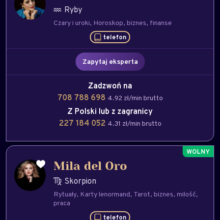
Ryby
Czary i uroki
Horoskop
biznes
finanse
telefon
Zapytaj eksperta
Zadzwoń na
708 788 698
4.92 zł/min brutto
Z Polski lub z zagranicy
227 184 052
4.31 zł/min brutto
Mila del Oro
Skorpion
Rytuały
Karty lenormand
Tarot
biznes
milość
praca
telefon