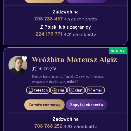
Zadzwoń na
708 788 457
4.92 zł/min brutto
Z Polski lub z zagranicy
224 179 771
4.31 zł/min brutto
Wróżbita Mateusz Algiz
Bliźnięta
Karty lenormand
Tarot
Czakry
finanse
wsparcie duchowe
milość
telefon
sms
chat
email
Zamów rozmowę
Zapytaj eksperta
Zadzwoń na
708 788 252
4.92 zł/min brutto