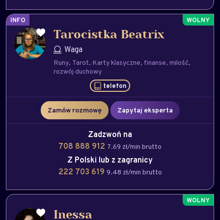
INFO
Tarocistka Beatrix
Waga
Runy
Tarot
Karty klasyczne
finanse
milość
rozwój duchowy
telefon
Zamów rozmowę
Zapytaj eksperta
Zadzwoń na
708 888 912
7.69 zł/min brutto
Z Polski lub z zagranicy
222 703 619
9.48 zł/min brutto
Inessa