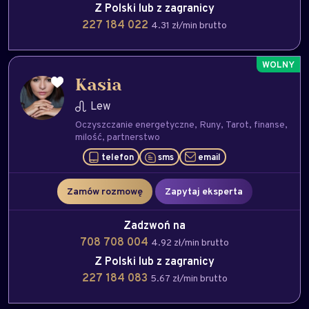
Z Polski lub z zagranicy
227 184 022
4.31 zł/min brutto
Kasia
Lew
Oczyszczanie energetyczne
Runy
Tarot
finanse
milość
partnerstwo
telefon
sms
email
Zamów rozmowę
Zapytaj eksperta
Zadzwoń na
708 708 004
4.92 zł/min brutto
Z Polski lub z zagranicy
227 184 083
5.67 zł/min brutto