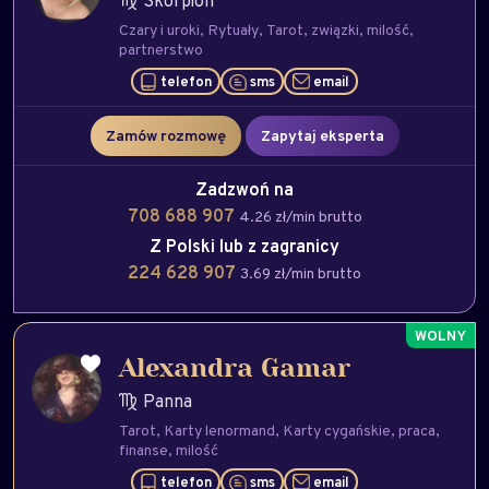
Skorpion
Czary i uroki
Rytuały
Tarot
związki
milość
partnerstwo
telefon
sms
email
Zamów rozmowę
Zapytaj eksperta
Zadzwoń na
708 688 907
4.26 zł/min brutto
Z Polski lub z zagranicy
224 628 907
3.69 zł/min brutto
Alexandra Gamar
Panna
Tarot
Karty lenormand
Karty cygańskie
praca
finanse
milość
telefon
sms
email