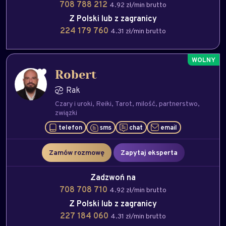
708 788 212
4.92 zł/min brutto
Z Polski lub z zagranicy
224 179 760
4.31 zł/min brutto
Robert
Rak
Czary i uroki
Reiki
Tarot
milość
partnerstwo
związki
telefon
sms
chat
email
Zamów rozmowę
Zapytaj eksperta
Zadzwoń na
708 708 710
4.92 zł/min brutto
Z Polski lub z zagranicy
227 184 060
4.31 zł/min brutto