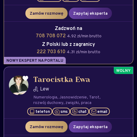
Zamów rozmowę
Zapytaj eksperta
Zadzwoń na
708 708 072
4.92 zł/min brutto
Z Polski lub z zagranicy
222 703 610
4.31 zł/min brutto
NOWY EKSPERT NA PORTALU
Tarocistka Ewa
Lew
Numerologia
Jasnowidzenie
Tarot
rozwój duchowy
związki
praca
telefon
sms
chat
email
Zamów rozmowę
Zapytaj eksperta