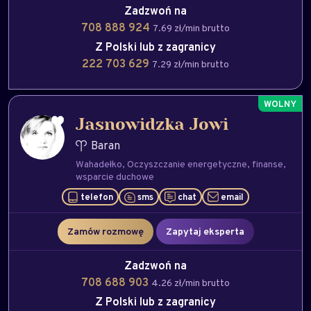
Zadzwoń na
708 888 924
7.69 zł/min brutto
Z Polski lub z zagranicy
222 703 629
7.29 zł/min brutto
Jasnowidzka Jowi
Baran
Wahadełko
Oczyszczanie energetyczne
finanse
wsparcie duchowe
telefon
sms
chat
email
Zamów rozmowę
Zapytaj eksperta
Zadzwoń na
708 688 903
4.26 zł/min brutto
Z Polski lub z zagranicy