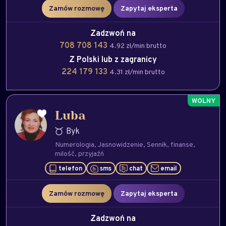
Zamów rozmowę
Zapytaj eksperta
Zadzwoń na
708 708 143
4.92 zł/min brutto
Z Polski lub z zagranicy
224 179 133
4.31 zł/min brutto
Luba
Byk
Numerologia
Jasnowidzenie
Sennik
finanse
milość
przyjaźń
telefon
sms
chat
email
Zamów rozmowę
Zapytaj eksperta
Zadzwoń na