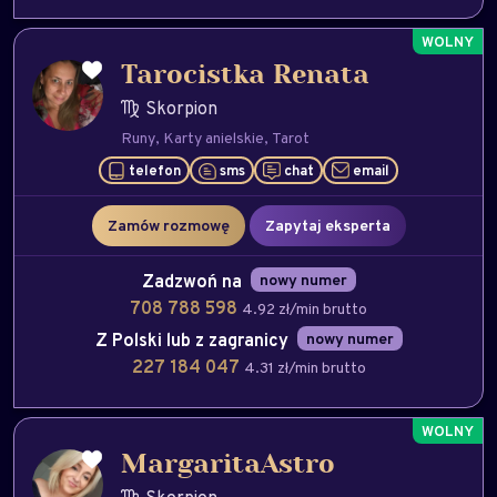
Tarocistka Renata
Skorpion
Runy
Karty anielskie
Tarot
telefon
sms
chat
email
Zamów rozmowę
Zapytaj eksperta
Zadzwoń na
nowy numer
708 788 598
4.92 zł/min brutto
Z Polski lub z zagranicy
nowy numer
227 184 047
4.31 zł/min brutto
MargaritaAstro