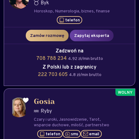
Byk
Horoskop
Numerologia
biznes
finanse
telefon
Zamów rozmowę
Zapytaj eksperta
Zadzwoń na
708 788 234
4.92 zł/min brutto
Z Polski lub z zagranicy
222 703 605
4.8 zł/min brutto
Gosia
Ryby
Czary i uroki
Jasnowidzenie
Tarot
wsparcie duchowe
milość
partnerstwo
telefon
sms
email