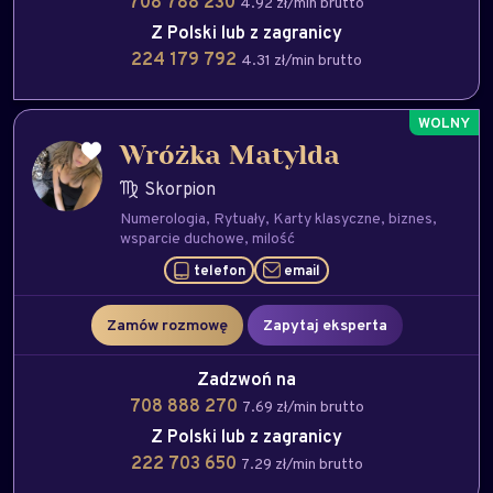
708 788 230
4.92 zł/min brutto
Z Polski lub z zagranicy
224 179 792
4.31 zł/min brutto
Wróżka Matylda
Skorpion
Numerologia
Rytuały
Karty klasyczne
biznes
wsparcie duchowe
milość
telefon
email
Zamów rozmowę
Zapytaj eksperta
Zadzwoń na
708 888 270
7.69 zł/min brutto
Z Polski lub z zagranicy
222 703 650
7.29 zł/min brutto