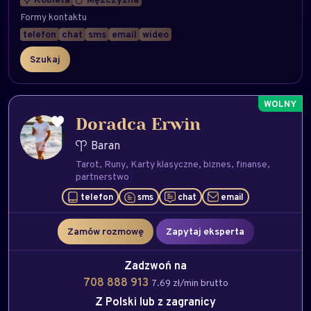
Formy kontaktu
telefon
chat
sms
email
wideo
Doradca Erwin
Baran
Tarot
Runy
Karty klasyczne
biznes
finanse
partnerstwo
telefon
sms
chat
email
Zamów rozmowę
Zapytaj eksperta
Zadzwoń na
708 888 913
7.69 zł/min brutto
Z Polski lub z zagranicy