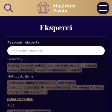
Eksperci
Pseudonim eksperta
Dziedziny
biznes
finanse
milość
partnerstwo
praca
przyjaźń
rozwój duchowy
wsparcie duchowe
związki
Metody działania
Antyczna chińska wyrocznia
Astrologia
Astrologia chińska
Bioenergoterapia
Cyfrologia
Czakry
Czary i uroki
Feng Shui
pokaż wszystkie
Płeć
Kobieta
Mężczyzna