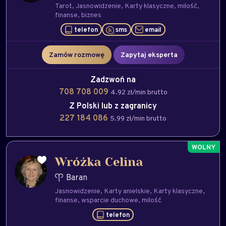
Tarot
Jasnowidzenie
Karty klasyczne
milość
finanse
biznes
telefon
sms
email
Zamów rozmowę
Zapytaj eksperta
Zadzwoń na
708 708 009
4.92 zł/min brutto
Z Polski lub z zagranicy
227 184 086
5.99 zł/min brutto
Wróżka Celina
Baran
Jasnowidzenie
Karty anielskie
Karty klasyczne
finanse
wsparcie duchowe
milość
telefon