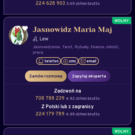
224 628 903
3.69 zł/min brutto
Jasnowidz Maria Maj
Lew
Jasnowidzenie
Tarot
Rytuały
finanse
milość
praca
telefon
sms
email
Zamów rozmowę
Zapytaj eksperta
Zadzwoń na
708 788 239
4.92 zł/min brutto
Z Polski lub z zagranicy
224 179 789
4.99 zł/min brutto