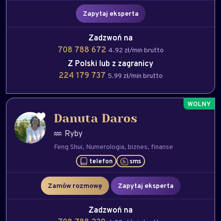
Zapytaj eksperta
Zadzwoń na
708 788 672
4.92 zł/min brutto
Z Polski lub z zagranicy
224 179 737
5.99 zł/min brutto
Danuta Daros
Ryby
Feng Shui
Numerologia
biznes
finanse
telefon
sms
Zamów rozmowę
Zapytaj eksperta
Zadzwoń na