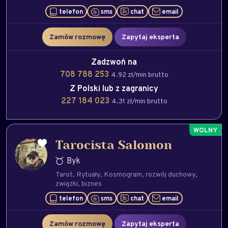
telefon
sms
chat
email
Zamów rozmowę
Zapytaj eksperta
Zadzwoń na
708 788 253
4.92 zł/min brutto
Z Polski lub z zagranicy
227 184 023
4.31 zł/min brutto
Tarocista Salomon
Byk
Tarot
Rytuały
Kosmogram
rozwój duchowy
związki
biznes
telefon
sms
chat
email
Zamów rozmowę
Zapytaj eksperta