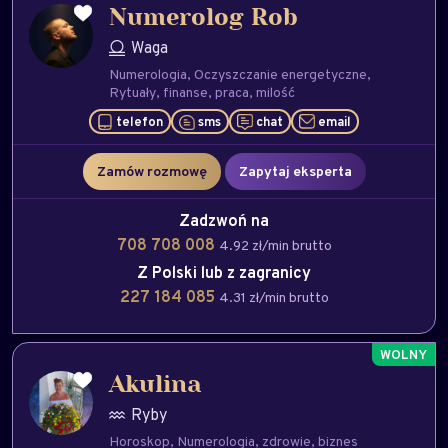
Numerolog Rob
Waga
Numerologia
Oczyszczanie energetyczne
Rytuały
finanse
praca
milość
telefon
sms
chat
email
Zamów rozmowę
Zapytaj eksperta
Zadzwoń na
708 708 008
4.92 zł/min brutto
Z Polski lub z zagranicy
227 184 085
4.31 zł/min brutto
Akulina
Ryby
Horoskop
Numerologia
zdrowie
biznes