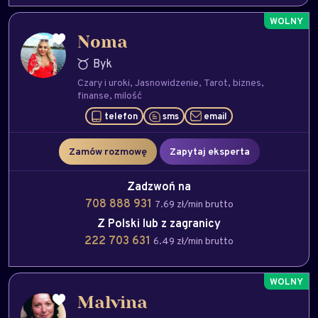
Noma
Byk
Czary i uroki
Jasnowidzenie
Tarot
biznes
finanse
milość
telefon
sms
email
Zamów rozmowę
Zapytaj eksperta
Zadzwoń na
708 888 931
7.69 zł/min brutto
Z Polski lub z zagranicy
222 703 631
6.49 zł/min brutto
Malvina