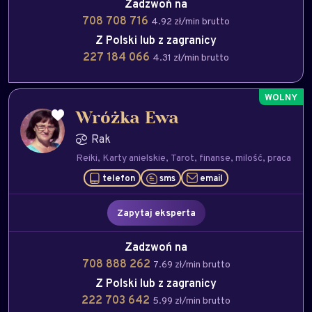
Zadzwoń na
708 708 716
4.92 zł/min brutto
Z Polski lub z zagranicy
227 184 066
4.31 zł/min brutto
Wróżka Ewa
Rak
Reiki
Karty anielskie
Tarot
finanse
milość
praca
telefon
sms
email
Zapytaj eksperta
Zadzwoń na
708 888 262
7.69 zł/min brutto
Z Polski lub z zagranicy
222 703 642
5.99 zł/min brutto