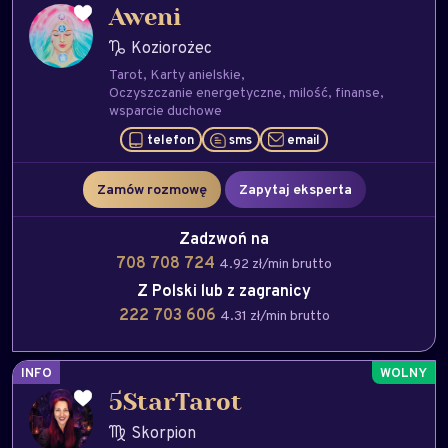
Aweni
Koziorożec
Tarot
Karty anielskie
Oczyszczanie energetyczne
milość
finanse
wsparcie duchowe
telefon
sms
email
Zamów rozmowę
Zapytaj eksperta
Zadzwoń na
708 708 724
4.92 zł/min brutto
Z Polski lub z zagranicy
222 703 606
4.31 zł/min brutto
INFO
5StarTarot
Skorpion