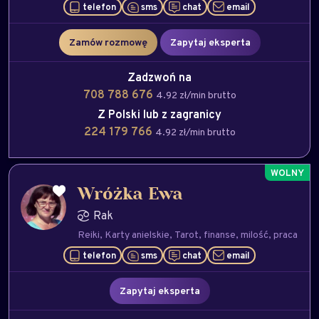
telefon
sms
chat
email
Zamów rozmowę
Zapytaj eksperta
Zadzwoń na
708 788 676
4.92 zł/min brutto
Z Polski lub z zagranicy
224 179 766
4.92 zł/min brutto
Wróżka Ewa
Rak
Reiki
Karty anielskie
Tarot
finanse
milość
praca
telefon
sms
chat
email
Zapytaj eksperta