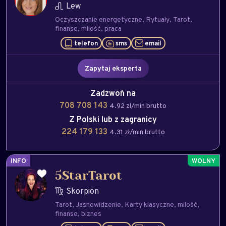
Lew
Oczyszczanie energetyczne
Rytuały
Tarot
finanse
milość
praca
telefon
sms
email
Zapytaj eksperta
Zadzwoń na
708 708 143
4.92 zł/min brutto
Z Polski lub z zagranicy
224 179 133
4.31 zł/min brutto
INFO
5StarTarot
Skorpion
Tarot
Jasnowidzenie
Karty klasyczne
milość
finanse
biznes