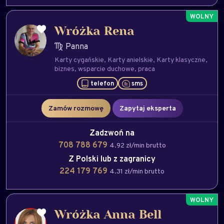
Wróżka Rena
Panna
Karty cygańskie
Karty anielskie
Karty klasyczne
biznes
wsparcie duchowe
praca
telefon
sms
Zamów rozmowę
Zapytaj eksperta
Zadzwoń na
708 788 679
4.92 zł/min brutto
Z Polski lub z zagranicy
224 179 769
4.31 zł/min brutto
Wróżka Anna Bell