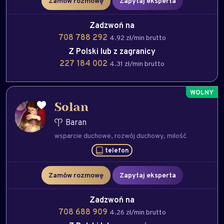
Zamów rozmowę
Zapytaj eksperta
Zadzwoń na
708 788 292
4.92 zł/min brutto
Z Polski lub z zagranicy
227 184 002
4.31 zł/min brutto
Solan
Baran
wsparcie duchowe
rozwój duchowy
milość
telefon
Zamów rozmowę
Zapytaj eksperta
Zadzwoń na
708 688 909
4.26 zł/min brutto