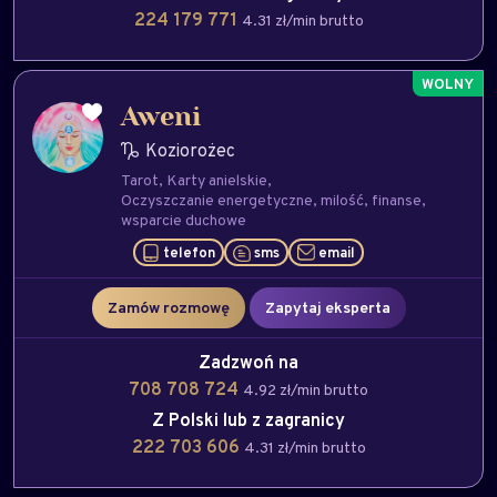
224 179 771
4.31 zł/min brutto
Aweni
Koziorożec
Tarot
Karty anielskie
Oczyszczanie energetyczne
milość
finanse
wsparcie duchowe
telefon
sms
email
Zamów rozmowę
Zapytaj eksperta
Zadzwoń na
708 708 724
4.92 zł/min brutto
Z Polski lub z zagranicy
222 703 606
4.31 zł/min brutto