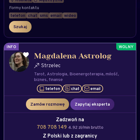
Formy kontaktu
telefon
chat
sms
email
wideo
INFO
Magdalena Astrolog
Strzelec
Tarot
Astrologia
Bioenergoterapia
milość
biznes
finanse
telefon
chat
email
Zamów rozmowę
Zapytaj eksperta
Zadzwoń na
708 708 149
4.92 zł/min brutto
Z Polski lub z zagranicy