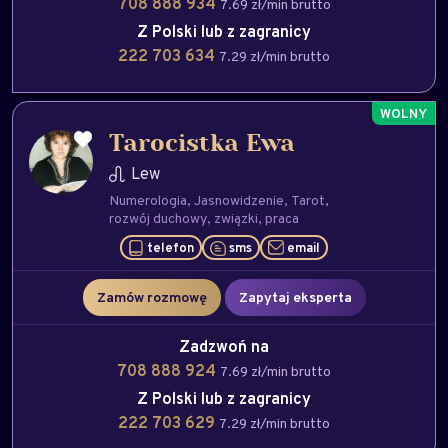
708 888 934
7.69 zł/min brutto
Z Polski lub z zagranicy
222 703 634
7.29 zł/min brutto
Tarocistka Ewa
Lew
Numerologia
Jasnowidzenie
Tarot
rozwój duchowy
związki
praca
telefon
sms
email
Zamów rozmowę
Zapytaj eksperta
Zadzwoń na
708 888 924
7.69 zł/min brutto
Z Polski lub z zagranicy
222 703 629
7.29 zł/min brutto