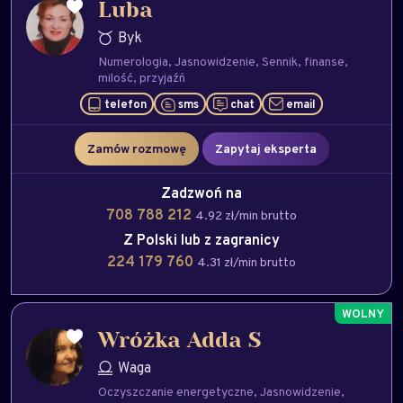
Luba
Byk
Numerologia
Jasnowidzenie
Sennik
finanse
milość
przyjaźń
telefon
sms
chat
email
Zamów rozmowę
Zapytaj eksperta
Zadzwoń na
708 788 212
4.92 zł/min brutto
Z Polski lub z zagranicy
224 179 760
4.31 zł/min brutto
Wróżka Adda S
Waga
Oczyszczanie energetyczne
Jasnowidzenie