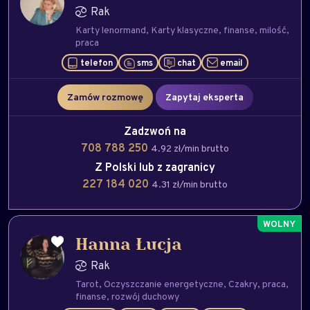
Rak
Karty lenormand
Karty klasyczne
finanse
milość
praca
telefon
sms
chat
email
Zamów rozmowę
Zapytaj eksperta
Zadzwoń na
708 788 250
4.92 zł/min brutto
Z Polski lub z zagranicy
227 184 020
4.31 zł/min brutto
Hanna Łucja
Rak
Tarot
Oczyszczanie energetyczne
Czakry
praca
finanse
rozwój duchowy