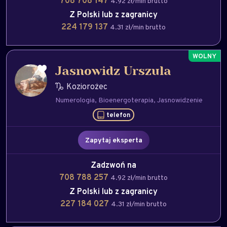
708 708 147
4.92 zł/min brutto
Z Polski lub z zagranicy
224 179 137
4.31 zł/min brutto
Jasnowidz Urszula
Koziorożec
Numerologia
Bioenergoterapia
Jasnowidzenie
telefon
Zapytaj eksperta
Zadzwoń na
708 788 257
4.92 zł/min brutto
Z Polski lub z zagranicy
227 184 027
4.31 zł/min brutto