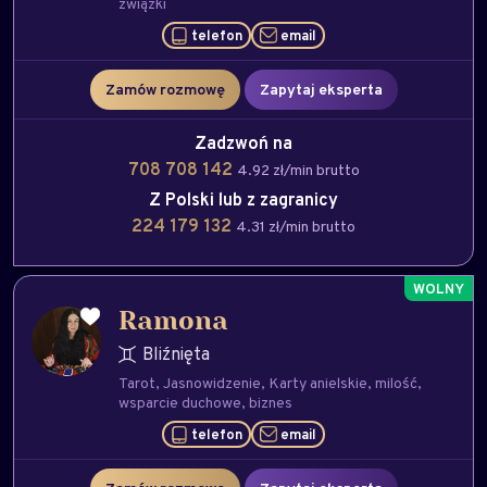
związki
telefon
email
Zamów rozmowę
Zapytaj eksperta
Zadzwoń na
708 708 142
4.92 zł/min brutto
Z Polski lub z zagranicy
224 179 132
4.31 zł/min brutto
Ramona
Bliźnięta
Tarot
Jasnowidzenie
Karty anielskie
milość
wsparcie duchowe
biznes
telefon
email