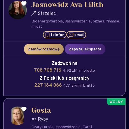
Jasnowidz Ava Lilith
Strzelec
Bioenergoterapia
Jasnowidzenie
biznes
finanse
milość
telefon
email
Zamów rozmowę
Zapytaj eksperta
Zadzwoń na
708 708 716
4.92 zł/min brutto
Z Polski lub z zagranicy
227 184 066
4.31 zł/min brutto
Gosia
Ryby
Czary i uroki
Jasnowidzenie
Tarot