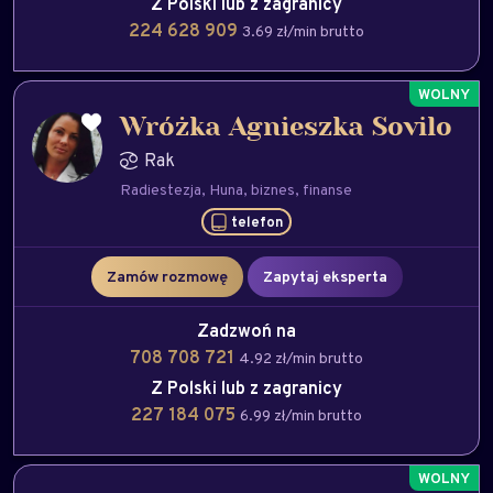
Z Polski lub z zagranicy
224 628 909
3.69 zł/min brutto
Wróżka Agnieszka Sovilo
Rak
Radiestezja
Huna
biznes
finanse
telefon
Zamów rozmowę
Zapytaj eksperta
Zadzwoń na
708 708 721
4.92 zł/min brutto
Z Polski lub z zagranicy
227 184 075
6.99 zł/min brutto