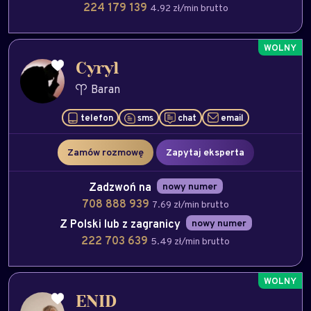
224 179 139
4.92 zł/min brutto
Cyryl
Baran
telefon
sms
chat
email
Zamów rozmowę
Zapytaj eksperta
Zadzwoń na
nowy numer
708 888 939
7.69 zł/min brutto
Z Polski lub z zagranicy
nowy numer
222 703 639
5.49 zł/min brutto
ENID