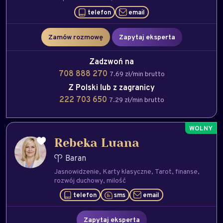
telefon
email
Zamów rozmowę
Zapytaj eksperta
Zadzwoń na
708 888 270
7.69 zł/min brutto
Z Polski lub z zagranicy
222 703 650
7.29 zł/min brutto
Rebeka Luana
Baran
Jasnowidzenie
Karty klasyczne
Tarot
finanse
rozwój duchowy
milość
telefon
sms
email
Zapytaj eksperta