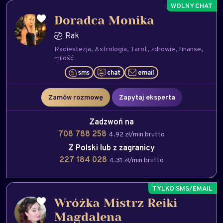
Doradca Monika
Rak
Radiestezja
Astrologia
Tarot
zdrowie
finanse
milość
sms
chat
email
Zamów rozmowę
Zapytaj eksperta
Zadzwoń na
708 788 258
4.92 zł/min brutto
Z Polski lub z zagranicy
227 184 028
4.31 zł/min brutto
Wróżka Mistrz Reiki
Magdalena