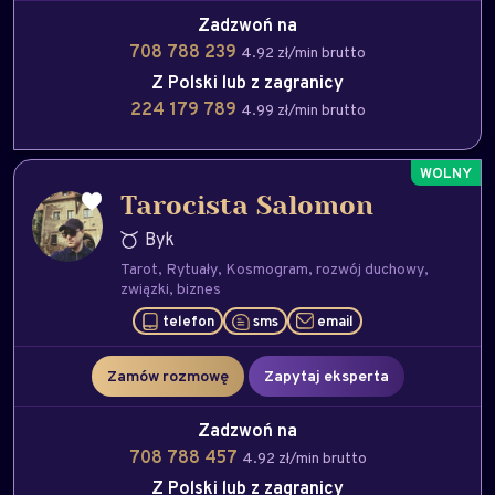
Zadzwoń na
708 788 239
4.92 zł/min brutto
Z Polski lub z zagranicy
224 179 789
4.99 zł/min brutto
Tarocista Salomon
Byk
Tarot
Rytuały
Kosmogram
rozwój duchowy
związki
biznes
telefon
sms
email
Zamów rozmowę
Zapytaj eksperta
Zadzwoń na
708 788 457
4.92 zł/min brutto
Z Polski lub z zagranicy