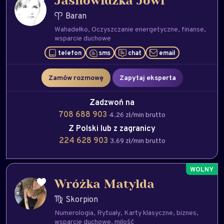
Jasnowidzka Jowi
Baran
Wahadełko
Oczyszczanie energetyczne
finanse
wsparcie duchowe
telefon
sms
chat
email
Zamów rozmowę
Zapytaj eksperta
Zadzwoń na
708 688 903
4.26 zł/min brutto
Z Polski lub z zagranicy
224 628 903
3.69 zł/min brutto
Wróżka Matylda
Skorpion
Numerologia
Rytuały
Karty klasyczne
biznes
wsparcie duchowe
milość