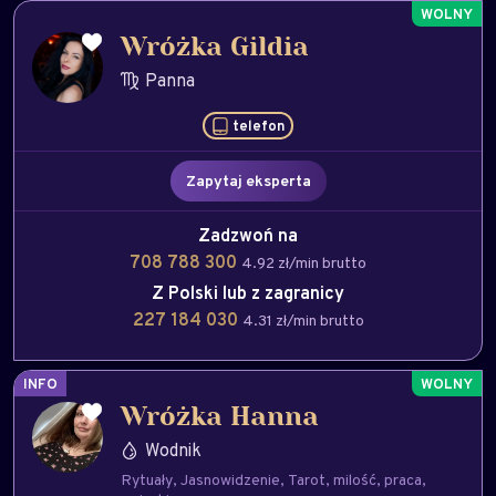
Wróżka Gildia
Panna
telefon
Zapytaj eksperta
Zadzwoń na
708 788 300
4.92 zł/min brutto
Z Polski lub z zagranicy
227 184 030
4.31 zł/min brutto
INFO
Wróżka Hanna
Wodnik
Rytuały
Jasnowidzenie
Tarot
milość
praca