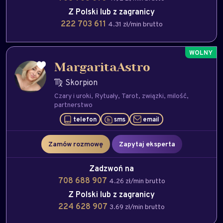
Z Polski lub z zagranicy
222 703 611
4.31 zł/min brutto
MargaritaAstro
Skorpion
Czary i uroki
Rytuały
Tarot
związki
milość
partnerstwo
telefon
sms
email
Zamów rozmowę
Zapytaj eksperta
Zadzwoń na
708 688 907
4.26 zł/min brutto
Z Polski lub z zagranicy
224 628 907
3.69 zł/min brutto