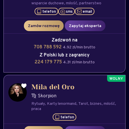
wsparcie duchowe
milość
partnerstwo
telefon
sms
email
Zamów rozmowę
Zapytaj eksperta
Zadzwoń na
708 788 592
4.92 zł/min brutto
Z Polski lub z zagranicy
224 179 775
4.31 zł/min brutto
Mila del Oro
Skorpion
Rytuały
Karty lenormand
Tarot
biznes
milość
praca
telefon