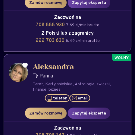
Zamów rozmowę
Zapytaj eksperta
Zadzwoń na
708 888 930
7.69 zł/min brutto
Z Polski lub z zagranicy
222 703 630
6.49 zł/min brutto
Aleksandra
Panna
Tarot
Karty anielskie
Astrologia
związki
finanse
biznes
telefon
email
Zamów rozmowę
Zapytaj eksperta
Zadzwoń na