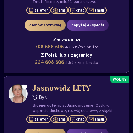
Tarot
finanse
milość
partnerstwo
telefon
sms
chat
email
Zamów rozmowę
Zapytaj eksperta
Zadzwoń na
708 688 606
4.26 zł/min brutto
Z Polski lub z zagranicy
224 608 606
3.69 zł/min brutto
Jasnowidz LETY
Byk
Bioenergoterapia
Jasnowidzenie
Czakry
wsparcie duchowe
rozwój duchowy
związki
telefon
sms
chat
email