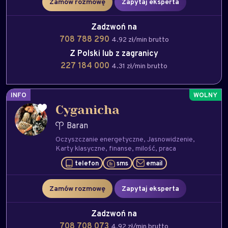
Zamów rozmowę
Zapytaj eksperta
Zadzwoń na
708 788 290
4.92 zł/min brutto
Z Polski lub z zagranicy
227 184 000
4.31 zł/min brutto
INFO
Cyganicha
Baran
Oczyszczanie energetyczne
Jasnowidzenie
Karty klasyczne
finanse
milość
praca
telefon
sms
email
Zamów rozmowę
Zapytaj eksperta
Zadzwoń na
708 708 073
4.92 zł/min brutto