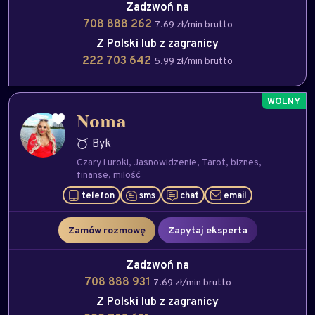
Zadzwoń na
708 888 262
7.69 zł/min brutto
Z Polski lub z zagranicy
222 703 642
5.99 zł/min brutto
Noma
Byk
Czary i uroki
Jasnowidzenie
Tarot
biznes
finanse
milość
telefon
sms
chat
email
Zamów rozmowę
Zapytaj eksperta
Zadzwoń na
708 888 931
7.69 zł/min brutto
Z Polski lub z zagranicy