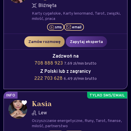
Bliźnięta
Karty cygańskie
Karty lenormand
Tarot
związki
milość
praca
sms
email
Zamów rozmowę
Zapytaj eksperta
Zadzwoń na
708 888 923
7.69 zł/min brutto
Z Polski lub z zagranicy
222 703 628
6.49 zł/min brutto
INFO
Kasia
Lew
Oczyszczanie energetyczne
Runy
Tarot
finanse
milość
partnerstwo