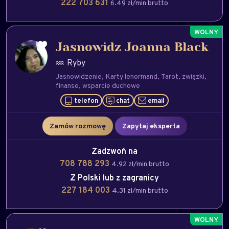
222 703 631
6.49 zł/min brutto
Jasnowidz Joanna Black
Ryby
Jasnowidzenie
Karty lenormand
Tarot
związki
finanse
wsparcie duchowe
telefon
chat
email
Zamów rozmowę
Zapytaj eksperta
Zadzwoń na
708 788 293
4.92 zł/min brutto
Z Polski lub z zagranicy
227 184 003
4.31 zł/min brutto