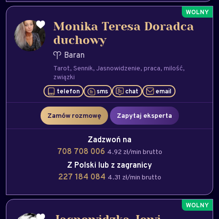
Monika Teresa Doradca
duchowy
Baran
Tarot
Sennik
Jasnowidzenie
praca
milość
związki
telefon
sms
chat
email
Zamów rozmowę
Zapytaj eksperta
Zadzwoń na
708 708 006
4.92 zł/min brutto
Z Polski lub z zagranicy
227 184 084
4.31 zł/min brutto