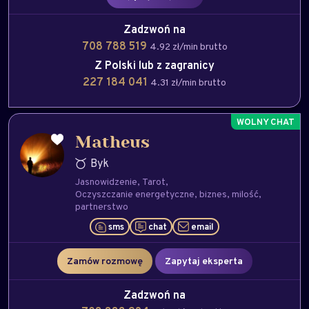
Zadzwoń na
708 788 519
4.92 zł/min brutto
Z Polski lub z zagranicy
227 184 041
4.31 zł/min brutto
Matheus
Byk
Jasnowidzenie
Tarot
Oczyszczanie energetyczne
biznes
milość
partnerstwo
sms
chat
email
Zamów rozmowę
Zapytaj eksperta
Zadzwoń na