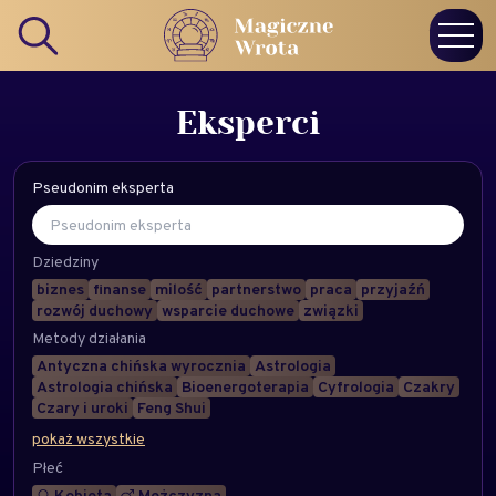
Eksperci
Pseudonim eksperta
Dziedziny
biznes
finanse
milość
partnerstwo
praca
przyjaźń
rozwój duchowy
wsparcie duchowe
związki
Metody działania
Antyczna chińska wyrocznia
Astrologia
Astrologia chińska
Bioenergoterapia
Cyfrologia
Czakry
Czary i uroki
Feng Shui
pokaż wszystkie
Płeć
Kobieta
Mężczyzna