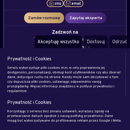
sms
email
Zamów rozmowę
Zapytaj eksperta
Zadzwoń na
708 708 004
4.92 zł/min brutto
Akceptuję wszystko
Dostosuj
Odrzuć
Z Polski lub z zagranicy
227 184 083
5.67 zł/min brutto
Prywatność i Cookies
Serwis wykorzystuje pliki cookies m.in. w celu poprawienia jej
dostępności, personalizacji, obsługi kont użytkowników czy aby zbierać
dane, dotyczące ruchu na stronie. Każdy może sam decydować o tym
Ester
czy dopuszcza pliki cookies, ustawiając odpowiednio swoją
przeglądarkę. Więcej informacji znajdziesz w polityce prywatności i
Baran
regulaminie.
Tarot
Oczyszczanie energetyczne
Jasnowidzenie
milość
finanse
wsparcie duchowe
Prywatność i Cookies
email
Korzystając z serwisu bez zmiany ustawień, wyrażasz zgodę na
przetwarzanie danych zgodnie z naszą polityką prywatności. Dane
mogą być wykorzystywane do profilowania reklam przez Google i Meta.
Zamów rozmowę
Zapytaj eksperta