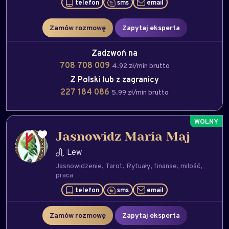
telefon
sms
email
Zamów rozmowę
Zapytaj eksperta
Zadzwoń na
708 708 009
4.92 zł/min brutto
Z Polski lub z zagranicy
227 184 086
5.99 zł/min brutto
Jasnowidz Maria Maj
Lew
Jasnowidzenie
Tarot
Rytuały
finanse
milość
praca
telefon
sms
email
Zamów rozmowę
Zapytaj eksperta