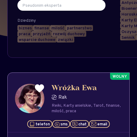
Antyczn
Bioener
Horosk
Karty E
Dziedziny
Karty M
biznes
finanse
milość
partnerstwo
Oczysz
praca
przyjaźń
rozwój duchowy
Sennik
wsparcie duchowe
związki
Wróżka Ewa
Rak
Reiki
Karty anielskie
Tarot
finanse
milość
praca
telefon
sms
chat
email