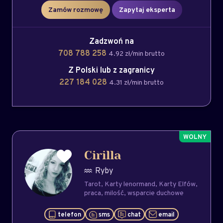
Zamów rozmowę
Zapytaj eksperta
Zadzwoń na
708 788 258
4.92 zł/min brutto
Z Polski lub z zagranicy
227 184 028
4.31 zł/min brutto
Cirilla
Ryby
Tarot
Karty lenormand
Karty Elfów
praca
milość
wsparcie duchowe
telefon
sms
chat
email