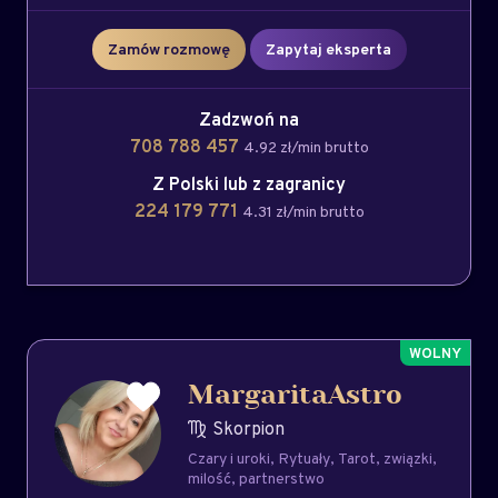
Zamów rozmowę
Zapytaj eksperta
Zadzwoń na
708 788 457
4.92 zł/min brutto
Z Polski lub z zagranicy
224 179 771
4.31 zł/min brutto
MargaritaAstro
Skorpion
Czary i uroki
Rytuały
Tarot
związki
milość
partnerstwo