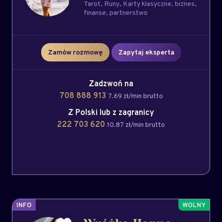
Tarot
Runy
Karty klasyczne
biznes
finanse
partnerstwo
Zamów rozmowę
Zapytaj eksperta
Zadzwoń na
708 888 913
7.69 zł/min brutto
Z Polski lub z zagranicy
222 703 620
10.87 zł/min brutto
INFO