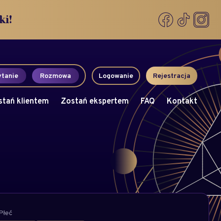
ki!
tanie
Rozmowa
Logowanie
Rejestracja
stań klientem
Zostań ekspertem
FAQ
Kontakt
Płeć