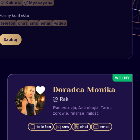
Kobieta
Mężczyzna
Formy kontaktu
telefon
chat
sms
email
wideo
Doradca Monika
Rak
Radiestezja
Astrologia
Tarot
zdrowie
finanse
milość
telefon
sms
chat
email