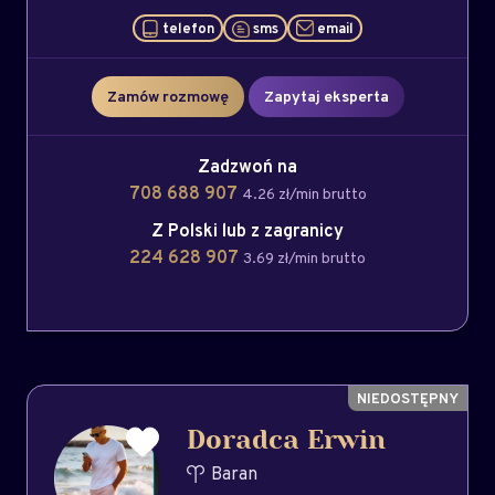
telefon
sms
email
Zamów rozmowę
Zapytaj eksperta
Zadzwoń na
708 688 907
4.26 zł/min brutto
Z Polski lub z zagranicy
224 628 907
3.69 zł/min brutto
Doradca Erwin
Baran