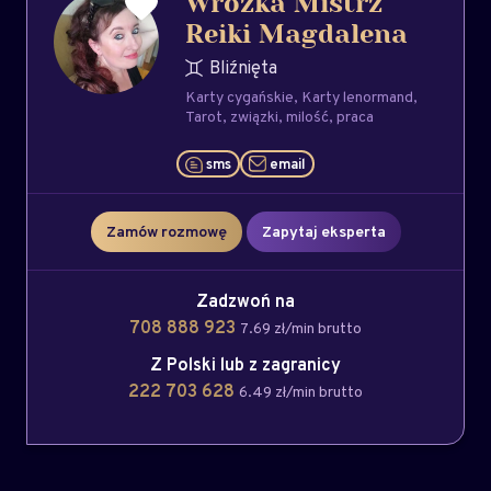
Wróżka Mistrz
Reiki Magdalena
Bliźnięta
Karty cygańskie
Karty lenormand
Tarot
związki
milość
praca
sms
email
Zamów rozmowę
Zapytaj eksperta
Zadzwoń na
708 888 923
7.69 zł/min brutto
Z Polski lub z zagranicy
222 703 628
6.49 zł/min brutto