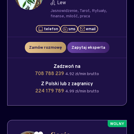
Lew
Jasnowidzenie
Tarot
Rytuały
finanse
milość
praca
telefon
sms
email
Zamów rozmowę
Zapytaj eksperta
Zadzwoń na
708 788 239
4.92 zł/min brutto
Z Polski lub z zagranicy
224 179 789
4.99 zł/min brutto