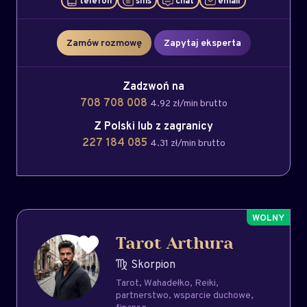
telefon
sms
chat
email
Zamów rozmowę
Zapytaj eksperta
Zadzwoń na
708 708 008
4.92 zł/min brutto
Z Polski lub z zagranicy
227 184 085
4.31 zł/min brutto
Tarot Arthura
Skorpion
Tarot
Wahadełko
Reiki
partnerstwo
wsparcie duchowe