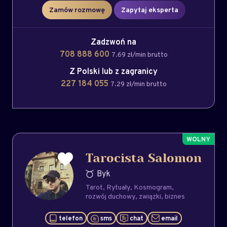
Zamów rozmowę
Zapytaj eksperta
Zadzwoń na
708 888 600
7.69 zł/min brutto
Z Polski lub z zagranicy
227 184 055
7.29 zł/min brutto
Tarocista Salomon
Byk
Tarot
Rytuały
Kosmogram
rozwój duchowy
związki
biznes
telefon
sms
chat
email