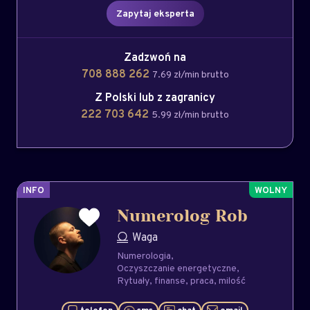
Zapytaj eksperta
Zadzwoń na
708 888 262
7.69 zł/min brutto
Z Polski lub z zagranicy
222 703 642
5.99 zł/min brutto
INFO
Numerolog Rob
Waga
Numerologia
Oczyszczanie energetyczne
Rytuały
finanse
praca
milość