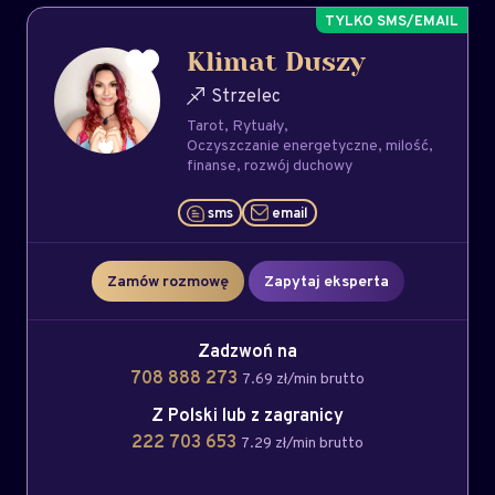
Klimat Duszy
Strzelec
Tarot
Rytuały
Oczyszczanie energetyczne
milość
finanse
rozwój duchowy
sms
email
Zamów rozmowę
Zapytaj eksperta
Zadzwoń na
708 888 273
7.69 zł/min brutto
Z Polski lub z zagranicy
222 703 653
7.29 zł/min brutto