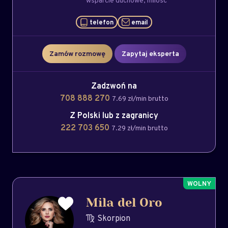
wsparcie duchowe
milość
telefon
email
Zamów rozmowę
Zapytaj eksperta
Zadzwoń na
708 888 270
7.69 zł/min brutto
Z Polski lub z zagranicy
222 703 650
7.29 zł/min brutto
Mila del Oro
Skorpion