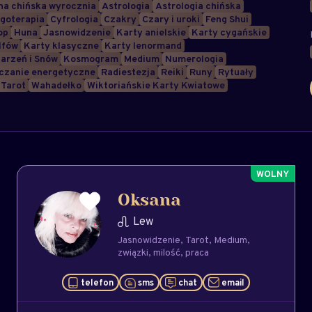
a chińska wyrocznia
Astrologia
Astrologia chińska
goterapia
Cyfrologia
Czakry
Czary i uroki
Feng Shui
op
Huna
Jasnowidzenie
Karty anielskie
Karty cygańskie
lfów
Karty klasyczne
Karty lenormand
arzeń i Snów
Kosmogram
Medium
Numerologia
czanie energetyczne
Radiestezja
Reiki
Runy
Rytuały
Tarot
Wahadełko
Wiktoriańskie Karty Kwiatowe
Oksana
Lew
Jasnowidzenie
Tarot
Medium
związki
milość
praca
telefon
sms
chat
email