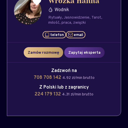
Wróżka Hanna
Wodnik
Rytuały
Jasnowidzenie
Tarot
milość
praca
związki
telefon
email
Zamów rozmowę
Zapytaj eksperta
Zadzwoń na
708 708 142
4.92 zł/min brutto
Z Polski lub z zagranicy
224 179 132
4.31 zł/min brutto