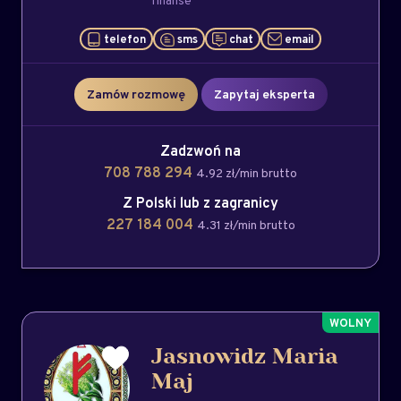
finanse
telefon
sms
chat
email
Zamów rozmowę
Zapytaj eksperta
Zadzwoń na
708 788 294
4.92 zł/min brutto
Z Polski lub z zagranicy
227 184 004
4.31 zł/min brutto
Jasnowidz Maria
Maj