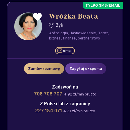
Wróżka Beata
Byk
Astrologia
Jasnowidzenie
Tarot
biznes
finanse
partnerstwo
email
Zamów rozmowę
Zapytaj eksperta
Zadzwoń na
708 708 707
4.92 zł/min brutto
Z Polski lub z zagranicy
227 184 071
4.31 zł/min brutto