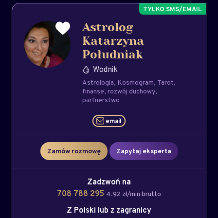
Astrolog
Katarzyna
Południak
Wodnik
Astrologia
Kosmogram
Tarot
finanse
rozwój duchowy
partnerstwo
email
Zamów rozmowę
Zapytaj eksperta
Zadzwoń na
708 788 295
4.92 zł/min brutto
Z Polski lub z zagranicy