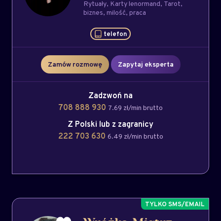
Rytuały
Karty lenormand
Tarot
biznes
milość
praca
telefon
Zamów rozmowę
Zapytaj eksperta
Zadzwoń na
708 888 930
7.69 zł/min brutto
Z Polski lub z zagranicy
222 703 630
6.49 zł/min brutto