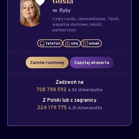
Gosia
Ryby
Czary i uroki
Jasnowidzenie
Tarot
wsparcie duchowe
milość
partnerstwo
telefon
sms
email
Zamów rozmowę
Zapytaj eksperta
Zadzwoń na
708 788 592
4.92 zł/min brutto
Z Polski lub z zagranicy
224 179 775
4.31 zł/min brutto