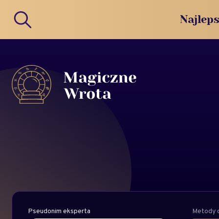
Najleps
Pseudonim eksperta
Metody d