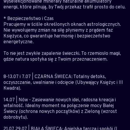
wyselekcjonowane minerały naturalne akumulatory
energii, które pilnują, by Twój przekaz trafił prosto do celu.
* Bezpieczeństwo i Czas
Pracujemy w ściśle określonych oknach astrologicznych.
Nie wywołujemy zmian na siłę płyniemy z prądem faz
Księżyca, co gwarantuje harmonię i bezpieczeństwo
energetyczne.
To nie jest zwykłe zapalenie świeczki. To rzemiosło magii,
gdzie natura spotyka się z Twoim przeznaczeniem.
8-13.07 i 7.07 | CZARNA ŚWIECA: Totalny detoks,
oczyszczanie, uwalnianie i odcięcie (Ubywający Księżyc i III
Kwadra).
14.07 | Nów - Zasiewanie nowych idei, radosna kreacja i
witalność. Idealny moment na połączenie mocy Białej
Świecy (ochrona nowych początków) z Zieloną (wzrost
dobrobytu).
21.07 29.07 | BIAŁA ŚWIECA: Anielska tarcza i spokój (I