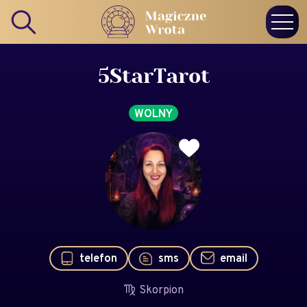
5StarTarot
WOLNY
telefon
sms
email
Skorpion