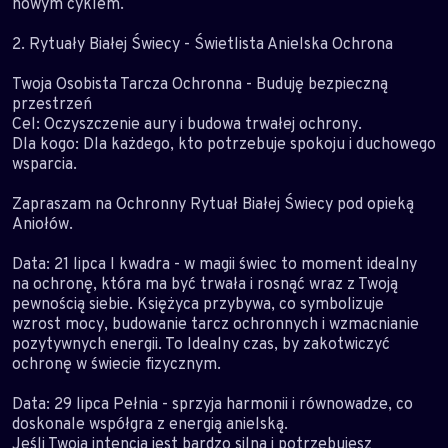
nowym cyklem.
2. Rytuały Białej Świecy - Świetlista Anielska Ochrona
Twoja Osobista Tarcza Ochronna - Buduję bezpieczną
przestrzeń
Cel: Oczyszczenie aury i budowa trwałej ochrony.
Dla kogo: Dla każdego, kto potrzebuje spokoju i duchowego
wsparcia.
Zapraszam na Ochronny Rytuał Białej Świecy pod opieką
Aniołów.
Data: 21 lipca I kwadra - w magii świec to moment idealny
na ochronę, która ma być trwała i rosnąć wraz z Twoją
pewnością siebie. Księżyca przybywa, co symbolizuje
wzrost mocy, budowanie tarcz ochronnych i wzmacnianie
pozytywnych energii. To Idealny czas, by zakotwiczyć
ochronę w świecie fizycznym.
Data: 29 lipca Pełnia - sprzyja harmonii i równowadze, co
doskonale współgra z energią anielską.
Jeśli Twoja intencja jest bardzo silna i potrzebujesz