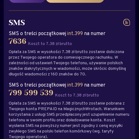
SMS
SMS o treści początkowej
int.399
na numer
7636
Koszt to 7.38 zł brutto
Opłata za SMS w wysokości 7.38 zł brutto zostanie doliczona
przez Twojego operatora do comiesięcznego rachunku. W
zależności od ustawień Twojego telefonu, używanie polskich
znaków diakrytycznych w wiadomości, może skrócic domyślną
długość wiadomości z 160 znaków do 70.
SMS o treści początkowej
int.399
na numer
799 599 539
Koszt to 7.38 zł brutto
Opłata za SMS w wysokości 7.38 zł brutto zostanie pobrana z
Twojego konta PREPAID na MagicznychWrotach. Warunkiem
korzystania z usługi SMS przedpłacony jest uzupełnienie numeru
telefonu w swoim profilu oraz doładowanie konta. Koszt
wysłania SMS na powyższy numer jest zgodny z ceną wysyłki
zwykłego SMS na polski telefon komórkowy (wg. taryfy
Twojego operatora).