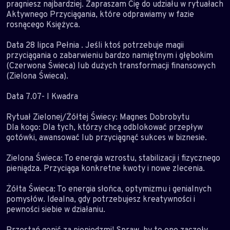
pragniesz najbardziej. Zapraszam Cię do udziału w rytuałach
Aktywnego Przyciągania, które odprawiamy w fazie
rosnącego Księżyca.
Data 28 lipca Pełnia . Jeśli ktoś potrzebuje magii
przyciągania o zabarwieniu bardzo namiętnym i głębokim
(Czerwona Świeca) lub dużych transformacji finansowych
(Zielona Świeca).
Data 7.07- I Kwadra
Rytuał Zielonej/Żółtej Świecy: Magnes Dobrobytu
Dla kogo: Dla tych, którzy chcą odblokować przepływ
gotówki, awansować lub przyciągnąć sukces w biznesie.
Zielona Świeca: To energia wzrostu, stabilizacji i fizycznego
pieniądza. Przyciąga konkretne kwoty i nowe zlecenia.
Żółta Świeca: To energia słońca, optymizmu i genialnych
pomysłów. Idealna, gdy potrzebujesz kreatywności i
pewności siebie w działaniu.
Przestań gonić za pieniędzmi! Spraw, by to one zaczęły