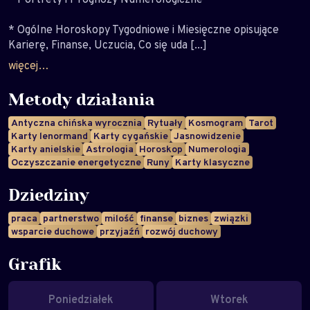
* Ogólne Horoskopy Tygodniowe i Miesięczne opisujące
Karierę, Finanse, Uczucia, Co się uda [...]
więcej…
Metody działania
Antyczna chińska wyrocznia
Rytuały
Kosmogram
Tarot
Karty lenormand
Karty cygańskie
Jasnowidzenie
Karty anielskie
Astrologia
Horoskop
Numerologia
Oczyszczanie energetyczne
Runy
Karty klasyczne
Dziedziny
praca
partnerstwo
milość
finanse
biznes
związki
wsparcie duchowe
przyjaźń
rozwój duchowy
Grafik
Poniedziałek
Wtorek