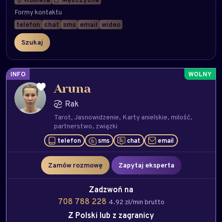
Formy kontaktu
telefon
chat
sms
email
wideo
INFO
Aruna
Rak
Tarot
Jasnowidzenie
Karty anielskie
milość
partnerstwo
związki
telefon
sms
chat
email
Zamów rozmowę
Zapytaj eksperta
Zadzwoń na
708 788 228
4.92 zł/min brutto
Z Polski lub z zagranicy