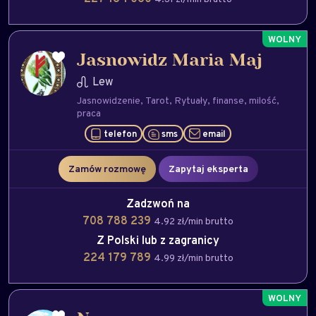
Jasnowidz Maria Maj
Lew
Jasnowidzenie
Tarot
Rytuały
finanse
milość
praca
telefon
sms
email
Zamów rozmowę
Zapytaj eksperta
Zadzwoń na
708 788 239
4.92 zł/min brutto
Z Polski lub z zagranicy
224 179 789
4.99 zł/min brutto