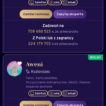
telefon
sms
email
Zamów rozmowę
Zapytaj eksperta
Zadzwoń na
708 688 523
4.26 zł/min brutto
Z Polski lub z zagranicy
224 179 703
3.69 zł/min brutto
Aweni
Koziorożec
Tarot
Karty anielskie
Oczyszczanie energetyczne
milość
finanse
wsparcie duchowe
telefon
sms
email
Zamów rozmowę
Zapytaj eksperta