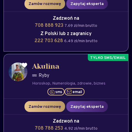
Zamów rozmowę
Zapytaj eksperta
Zadzwoń na
708 888 923
7.69 zł/min brutto
Z Polski lub z zagranicy
222 703 628
6.49 zł/min brutto
Akulina
Ryby
Horoskop
Numerologia
zdrowie
biznes
sms
email
Zamów rozmowę
Zapytaj eksperta
Zadzwoń na
708 788 253
4.92 zł/min brutto