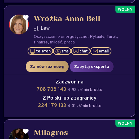
Wróżka Anna Bell
Lew
Oczyszczanie energetyczne
Rytuały
Tarot
finanse
milość
praca
telefon
sms
chat
email
Zamów rozmowę
Zapytaj eksperta
Zadzwoń na
708 708 143
4.92 zł/min brutto
Z Polski lub z zagranicy
224 179 133
4.31 zł/min brutto
Milagros