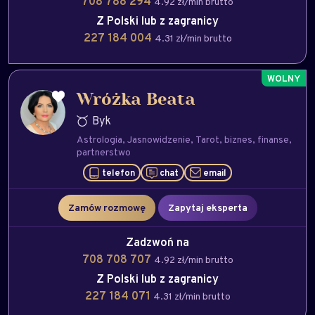
708 788 294
4.92 zł/min brutto
Z Polski lub z zagranicy
227 184 004
4.31 zł/min brutto
Wróżka Beata
Byk
Astrologia
Jasnowidzenie
Tarot
biznes
finanse
partnerstwo
telefon
chat
email
Zamów rozmowę
Zapytaj eksperta
Zadzwoń na
708 708 707
4.92 zł/min brutto
Z Polski lub z zagranicy
227 184 071
4.31 zł/min brutto