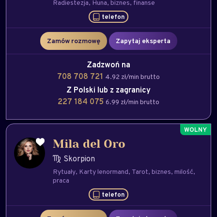
Radiestezja
Huna
biznes
finanse
telefon
Zamów rozmowę
Zapytaj eksperta
Zadzwoń na
708 708 721
4.92 zł/min brutto
Z Polski lub z zagranicy
227 184 075
6.99 zł/min brutto
Mila del Oro
Skorpion
Rytuały
Karty lenormand
Tarot
biznes
milość
praca
telefon