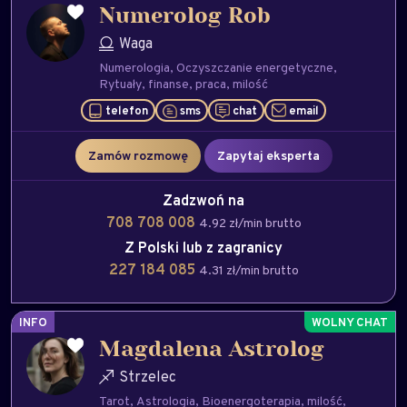
Numerolog Rob
Waga
Numerologia
Oczyszczanie energetyczne
Rytuały
finanse
praca
milość
telefon
sms
chat
email
Zamów rozmowę
Zapytaj eksperta
Zadzwoń na
708 708 008
4.92 zł/min brutto
Z Polski lub z zagranicy
227 184 085
4.31 zł/min brutto
INFO
Magdalena Astrolog
Strzelec
Tarot
Astrologia
Bioenergoterapia
milość