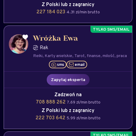
Z Polski lub z zagranicy
227 184 023
4.31 zł/min brutto
Wróżka Ewa
Rak
Reiki
Karty anielskie
Tarot
finanse
milość
praca
sms
email
Zapytaj eksperta
Zadzwoń na
708 888 262
7.69 zł/min brutto
Z Polski lub z zagranicy
222 703 642
5.99 zł/min brutto