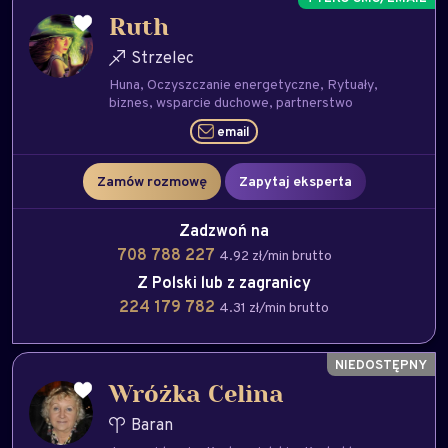
Ruth
Strzelec
Huna
Oczyszczanie energetyczne
Rytuały
biznes
wsparcie duchowe
partnerstwo
email
Zamów rozmowę
Zapytaj eksperta
Zadzwoń na
708 788 227
4.92 zł/min brutto
Z Polski lub z zagranicy
224 179 782
4.31 zł/min brutto
Wróżka Celina
Baran