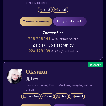
biznes
finanse
chat
email
Zamów rozmowę
Zapytaj eksperta
Zadzwoń na
708 708 149
4.92 zł/min brutto
Z Polski lub z zagranicy
224 179 139
4.92 zł/min brutto
Oksana
Lew
Jasnowidzenie
Tarot
Medium
związki
milość
praca
telefon
sms
chat
email