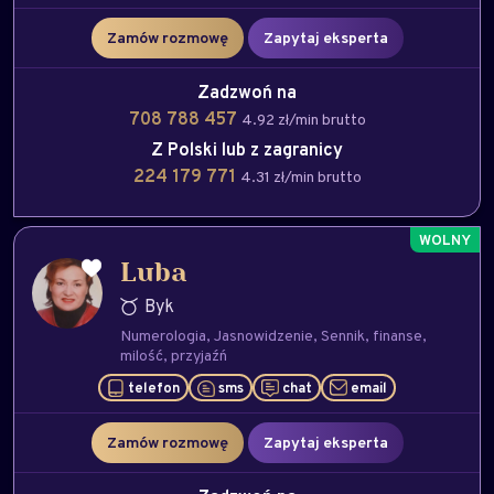
Zamów rozmowę
Zapytaj eksperta
Zadzwoń na
708 788 457
4.92 zł/min brutto
Z Polski lub z zagranicy
224 179 771
4.31 zł/min brutto
Luba
Byk
Numerologia
Jasnowidzenie
Sennik
finanse
milość
przyjaźń
telefon
sms
chat
email
Zamów rozmowę
Zapytaj eksperta