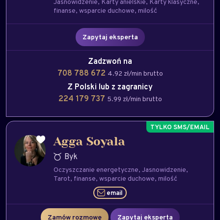
Jasnowidzenie
Karty anielskie
Karty klasyczne
finanse
wsparcie duchowe
milość
Zapytaj eksperta
Zadzwoń na
708 788 672
4.92 zł/min brutto
Z Polski lub z zagranicy
224 179 737
5.99 zł/min brutto
Agga Soyala
Byk
Oczyszczanie energetyczne
Jasnowidzenie
Tarot
finanse
wsparcie duchowe
milość
email
Zamów rozmowę
Zapytaj eksperta