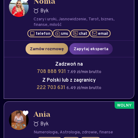
Noma
Byk
Czary i uroki
Jasnowidzenie
Tarot
biznes
finanse
milość
telefon
sms
chat
email
Zamów rozmowę
Zapytaj eksperta
Zadzwoń na
708 888 931
7.69 zł/min brutto
Z Polski lub z zagranicy
222 703 631
6.49 zł/min brutto
Ania
Byk
Numerologia
Astrologia
zdrowie
finanse