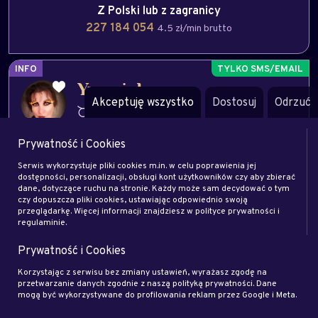
Z Polski lub z zagranicy
227 184 054
4.5 zł/min brutto
INFO
Yworiel
Akceptuję wszystko
Dostosuj
Odrzuć
Byk
Numerologia
Tarot
Astrologia
praca
milość
Prywatność i Cookies
finanse
email
Serwis wykorzystuje pliki cookies m.in. w celu poprawienia jej
dostępności, personalizacji, obsługi kont użytkowników czy aby zbierać
dane, dotyczące ruchu na stronie. Każdy może sam decydować o tym
Zamów rozmowę
Zapytaj eksperta
czy dopuszcza pliki cookies, ustawiając odpowiednio swoją
przeglądarkę. Więcej informacji znajdziesz w polityce prywatności i
regulaminie.
Zadzwoń na
Prywatność i Cookies
708 708 141
4.92 zł/min brutto
Z Polski lub z zagranicy
Korzystając z serwisu bez zmiany ustawień, wyrażasz zgodę na
przetwarzanie danych zgodnie z naszą polityką prywatności. Dane
224 179 131
4.99 zł/min brutto
mogą być wykorzystywane do profilowania reklam przez Google i Meta.