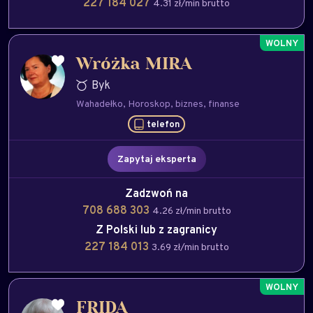
227 184 027
4.31 zł/min brutto
Wróżka MIRA
Byk
Wahadełko
Horoskop
biznes
finanse
telefon
Zapytaj eksperta
Zadzwoń na
708 688 303
4.26 zł/min brutto
Z Polski lub z zagranicy
227 184 013
3.69 zł/min brutto
FRIDA