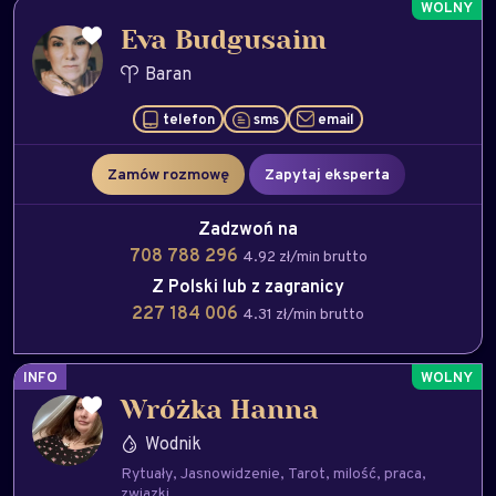
Eva Budgusaim
Baran
telefon
sms
email
Zamów rozmowę
Zapytaj eksperta
Zadzwoń na
708 788 296
4.92 zł/min brutto
Z Polski lub z zagranicy
227 184 006
4.31 zł/min brutto
INFO
Wróżka Hanna
Wodnik
Rytuały
Jasnowidzenie
Tarot
milość
praca
związki