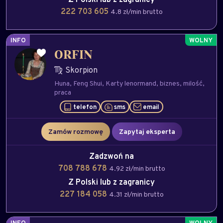
222 703 605
4.8 zł/min brutto
INFO
ORFIN
Skorpion
Huna
Feng Shui
Karty lenormand
biznes
milość
praca
telefon
sms
email
Zamów rozmowę
Zapytaj eksperta
Zadzwoń na
708 788 678
4.92 zł/min brutto
Z Polski lub z zagranicy
227 184 058
4.31 zł/min brutto
INFO