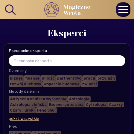
Eksperci
Pseudonim eksperta
Dziedziny
biznes
finanse
milość
partnerstwo
praca
przyjaźń
rozwój duchowy
wsparcie duchowe
związki
Metody działania
Antyczna chińska wyrocznia
Astrologia
Astrologia chińska
Bioenergoterapia
Cyfrologia
Czakry
Czary i uroki
Feng Shui
pokaż wszystkie
Płeć
Kobieta
Mężczyzna