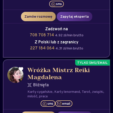
sms
Zamów rozmowę
Zapytaj eksperta
Zadzwoń na
708 708 714
4.92 zł/min brutto
Z Polski lub z zagranicy
227 184 064
4.31 zł/min brutto
Wróżka Mistrz Reiki
Magdalena
Bliźnięta
Karty cygańskie
Karty lenormand
Tarot
związki
milość
praca
sms
email