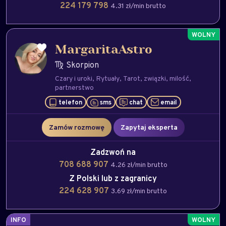
224 179 798
4.31 zł/min brutto
MargaritaAstro
Skorpion
Czary i uroki
Rytuały
Tarot
związki
milość
partnerstwo
telefon
sms
chat
email
Zamów rozmowę
Zapytaj eksperta
Zadzwoń na
708 688 907
4.26 zł/min brutto
Z Polski lub z zagranicy
224 628 907
3.69 zł/min brutto
INFO