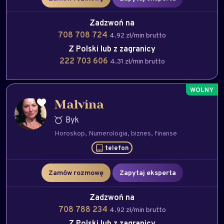
Zadzwoń na
708 708 724
4.92 zł/min brutto
Z Polski lub z zagranicy
222 703 606
4.31 zł/min brutto
Malvina
Byk
Horoskop
Numerologia
biznes
finanse
telefon
Zamów rozmowę
Zapytaj eksperta
Zadzwoń na
708 788 234
4.92 zł/min brutto
Z Polski lub z zagranicy