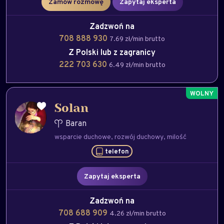
Zamów rozmowę
Zapytaj eksperta
Zadzwoń na
708 888 930
7.69 zł/min brutto
Z Polski lub z zagranicy
222 703 630
6.49 zł/min brutto
Solan
Baran
wsparcie duchowe
rozwój duchowy
milość
telefon
Zapytaj eksperta
Zadzwoń na
708 688 909
4.26 zł/min brutto