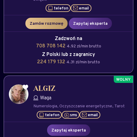
telefon
email
Zamów rozmowę
Zapytaj eksperta
Zadzwoń na
708 708 142
4.92 zł/min brutto
Z Polski lub z zagranicy
224 179 132
4.31 zł/min brutto
ALGIZ
Waga
Numerologia
Oczyszczanie energetyczne
Tarot
telefon
sms
email
Zapytaj eksperta