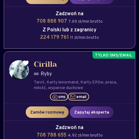
Zadzwoń na
708 888 907
7.69 zł/min brutto
Z Polski lub z zagranicy
224 179 761
11 zł/min brutto
Cirilla
Ryby
Tarot
Karty lenormand
Karty Elfów
praca
milość
wsparcie duchowe
sms
email
Zamów rozmowę
Zapytaj eksperta
Zadzwoń na
708 788 655
4.92 zł/min brutto