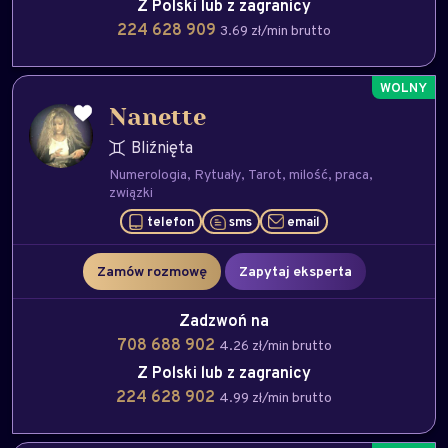
Z Polski lub z zagranicy
224 628 909
3.69 zł/min brutto
Nanette
Bliźnięta
Numerologia
Rytuały
Tarot
milość
praca
związki
telefon
sms
email
Zamów rozmowę
Zapytaj eksperta
Zadzwoń na
708 688 902
4.26 zł/min brutto
Z Polski lub z zagranicy
224 628 902
4.99 zł/min brutto