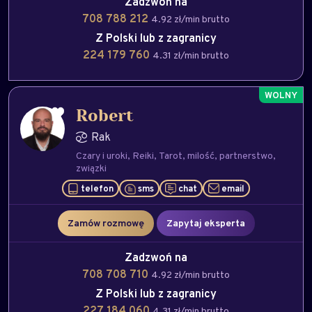
Zadzwoń na
708 788 212
4.92 zł/min brutto
Z Polski lub z zagranicy
224 179 760
4.31 zł/min brutto
Robert
Rak
Czary i uroki
Reiki
Tarot
milość
partnerstwo
związki
telefon
sms
chat
email
Zamów rozmowę
Zapytaj eksperta
Zadzwoń na
708 708 710
4.92 zł/min brutto
Z Polski lub z zagranicy
227 184 060
4.31 zł/min brutto