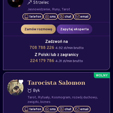
Strzelec
Jasnowidzenie
Runy
Tarot
telefon
sms
chat
email
Zamów rozmowę
Zapytaj eksperta
Zadzwoń na
708 788 226
4.92 zł/min brutto
Z Polski lub z zagranicy
224 179 786
4.31 zł/min brutto
Tarocista Salomon
Byk
Tarot
Rytuały
Kosmogram
rozwój duchowy
związki
biznes
telefon
sms
chat
email