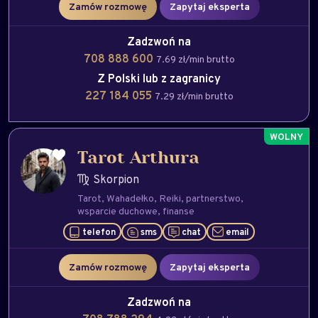
Zamów rozmowę
Zapytaj eksperta
Zadzwoń na
708 888 600
7.69 zł/min brutto
Z Polski lub z zagranicy
227 184 055
7.29 zł/min brutto
Tarot Arthura
Skorpion
Tarot
Wahadełko
Reiki
partnerstwo
wsparcie duchowe
finanse
telefon
sms
chat
email
Zamów rozmowę
Zapytaj eksperta
Zadzwoń na