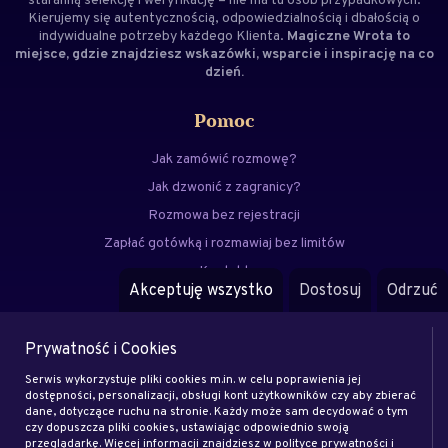
Kierujemy się autentycznością, odpowiedzialnością i dbałością o
indywidualne potrzeby każdego Klienta.
Magiczne Wrota to
miejsce, gdzie znajdziesz wskazówki, wsparcie i inspirację na co
dzień.
Pomoc
Jak zamówić rozmowę?
Jak dzwonić z zagranicy?
Rozmowa bez rejestracji
Zapłać gotówką i rozmawiaj bez limitów
Kontakt
Akceptuję wszystko
Dostosuj
Odrzuć
FAQ
Prywatność i Cookies
Menu
Serwis wykorzystuje pliki cookies m.in. w celu poprawienia jej
Eksperci
dostępności, personalizacji, obsługi kont użytkowników czy aby zbierać
dane, dotyczące ruchu na stronie. Każdy może sam decydować o tym
Zostań klientem
czy dopuszcza pliki cookies, ustawiając odpowiednio swoją
Zostań ekspertem
przeglądarkę. Więcej informacji znajdziesz w polityce prywatności i