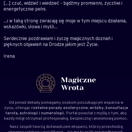
[...] czuć, widzieć i wiedzieć - bądźmy promienni, życzliwi i
energetycznie pełni.
...i w taką stronę zwracają się moje w tym miejscu działania,
wskazówki, słowa i myśli...
Serdecznie pozdrawiam i życzę magicznych doznań i
pięknych objawień na Drodze jakim jest Życie.
Irena
Od ponad dekady pomagamy osobom poszukującym wsparcia w
życiu, oferując
rzetelne porady ezoteryczne, wróżby, konsultacje
tarota, astrologii i numerologii
. Portal powstał z myślą o tym, aby
każdy mógł otrzymać profesjonalną, bezpieczną i anonimową pomoc.
Nasz zespół tworzą doświadczeni
eksperci
, którzy przechodzą
staranną selekcję i weryfikację – nie ma tu osób przypadkowych.