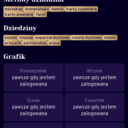
Horoskop
Numerologia
Sennik
Karty cygańskie
Karty anielskie
Tarot
Dziedziny
biznes
finanse
wsparcie duchowe
rozwój duchowy
milość
przyjaźń
partnerstwo
praca
Grafik
Poniedziałek
Wtorek
zawsze gdy jestem
zawsze gdy jestem
zalogowana
zalogowana
Środa
Czwartek
zawsze gdy jestem
zawsze gdy jestem
zalogowana
zalogowana