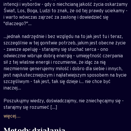
intencji i wyborów - gdy o niechcianą jakość życia oskarżamy
Świat, Los, Boga, Ludzi to znak, że od tej prawdy uciekamy -
i warto wówczas zajrzeć za zasłonę i dowiedzieć się
"dlaczego?"...
...jednak nadrzędnie i bez względu na to jak jest tu i teraz,
szczególnie w tej gonitwie potrzeb, jakim jest obecne życie
- zawsze apeluję - starajmy się słuchać serca - ono
odwiecznie wibruje dobrą energią - umiejętność czerpania
sił z tej właśnie energii i rozumienie, że idąc za nią
niezmiennie generujemy miłość i dobro dla siebie i innych,
jest najskuteczniejszym i najłatwiejszym sposobem na bycie
szczęśliwym - tak jest, tak się dzieje i... nie chce być
inaczej...
Poszukujmy wiedzy, doświadczajmy, nie zniechęcajmy się -
starajmy się rozumieć [...]
więcej…
Metody działania