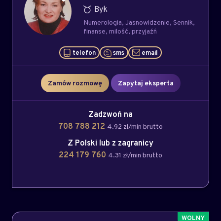
Byk
Numerologia
Jasnowidzenie
Sennik
finanse
milość
przyjaźń
telefon
sms
email
Zamów rozmowę
Zapytaj eksperta
Zadzwoń na
708 788 212
4.92 zł/min brutto
Z Polski lub z zagranicy
224 179 760
4.31 zł/min brutto