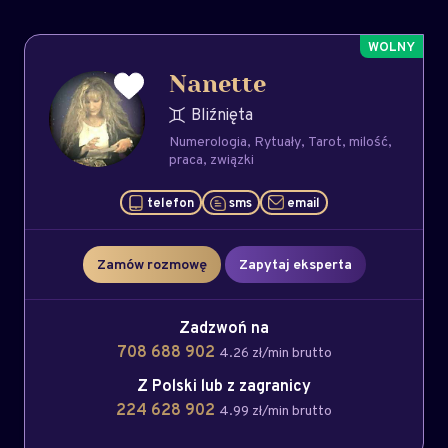
Nanette
Bliźnięta
Numerologia
Rytuały
Tarot
milość
praca
związki
telefon
sms
email
Zamów rozmowę
Zapytaj eksperta
Zadzwoń na
708 688 902
4.26 zł/min brutto
Z Polski lub z zagranicy
224 628 902
4.99 zł/min brutto