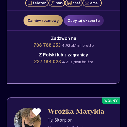
telefon
sms
chat
email
Zamów rozmowę
Zapytaj eksperta
Zadzwoń na
708 788 253
4.92 zł/min brutto
Z Polski lub z zagranicy
227 184 023
4.31 zł/min brutto
Wróżka Matylda
Skorpion