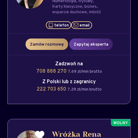
Numerologia
Rytuały
Karty klasyczne
biznes
wsparcie duchowe
milość
telefon
email
Zamów rozmowę
Zapytaj eksperta
Zadzwoń na
708 888 270
7.69 zł/min brutto
Z Polski lub z zagranicy
222 703 650
7.29 zł/min brutto
Wróżka Rena