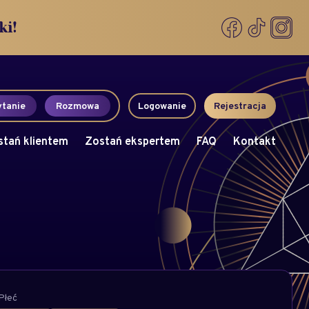
ki!
tanie
Rozmowa
Logowanie
Rejestracja
stań klientem
Zostań ekspertem
FAQ
Kontakt
Płeć