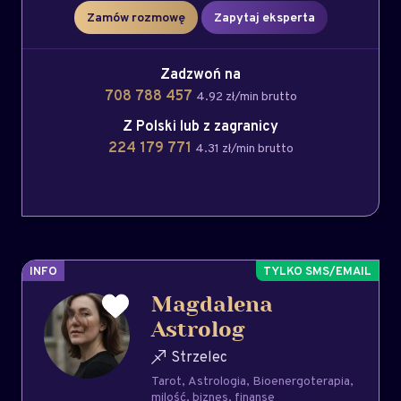
Zamów rozmowę
Zapytaj eksperta
Zadzwoń na
708 788 457
4.92 zł/min brutto
Z Polski lub z zagranicy
224 179 771
4.31 zł/min brutto
INFO
Magdalena
Astrolog
Strzelec
Tarot
Astrologia
Bioenergoterapia
milość
biznes
finanse