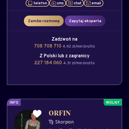
telefon
sms
chat
email
Zamów rozmowę
Zapytaj eksperta
Zadzwoń na
708 708 710
4.92 zł/min brutto
Z Polski lub z zagranicy
227 184 060
4.31 zł/min brutto
INFO
ORFIN
Skorpion