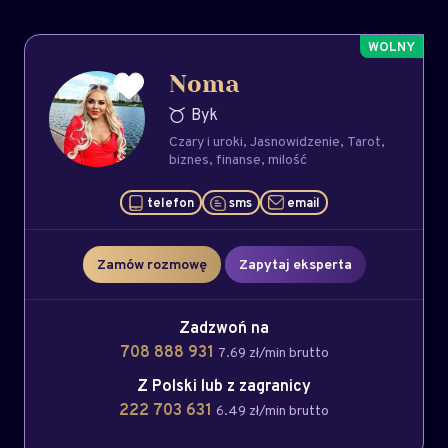
Noma
Byk
Czary i uroki
Jasnowidzenie
Tarot
biznes
finanse
milość
telefon
sms
email
Zamów rozmowę
Zapytaj eksperta
Zadzwoń na
708 888 931
7.69 zł/min brutto
Z Polski lub z zagranicy
222 703 631
6.49 zł/min brutto