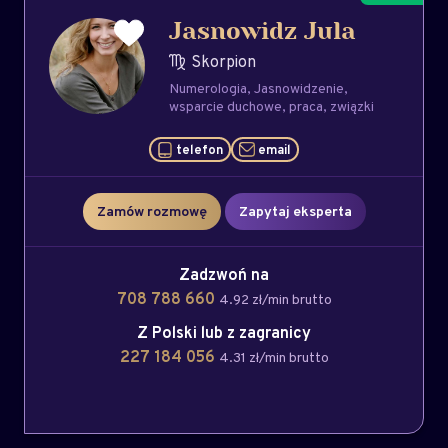
Jasnowidz Jula
Skorpion
Numerologia
Jasnowidzenie
wsparcie duchowe
praca
związki
telefon
email
Zamów rozmowę
Zapytaj eksperta
Zadzwoń na
708 788 660
4.92 zł/min brutto
Z Polski lub z zagranicy
227 184 056
4.31 zł/min brutto