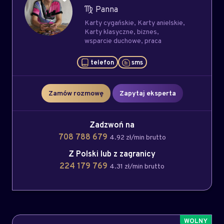
Panna
Karty cygańskie
Karty anielskie
Karty klasyczne
biznes
wsparcie duchowe
praca
telefon
sms
Zamów rozmowę
Zapytaj eksperta
Zadzwoń na
708 788 679
4.92 zł/min brutto
Z Polski lub z zagranicy
224 179 769
4.31 zł/min brutto