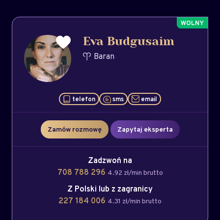
Eva Budgusaim
Baran
telefon
sms
email
Zamów rozmowę
Zapytaj eksperta
Zadzwoń na
708 788 296
4.92 zł/min brutto
Z Polski lub z zagranicy
227 184 006
4.31 zł/min brutto