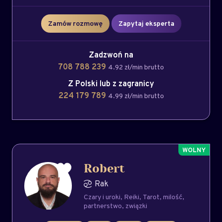
Zamów rozmowę
Zapytaj eksperta
Zadzwoń na
708 788 239
4.92 zł/min brutto
Z Polski lub z zagranicy
224 179 789
4.99 zł/min brutto
Robert
Rak
Czary i uroki
Reiki
Tarot
milość
partnerstwo
związki