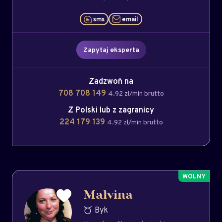
sms
email
Zapytaj eksperta
Zadzwoń na
708 708 149
4.92 zł/min brutto
Z Polski lub z zagranicy
224 179 139
4.92 zł/min brutto
Malvina
Byk