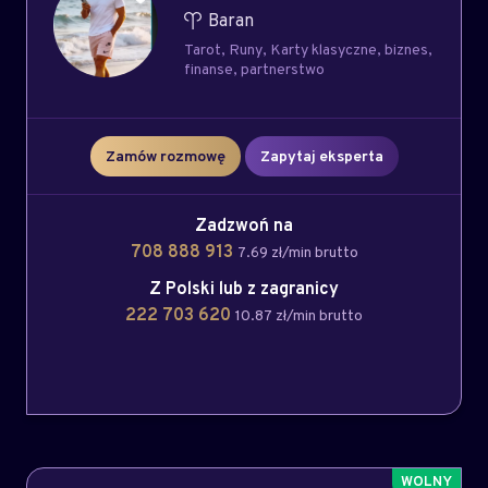
Baran
Tarot
Runy
Karty klasyczne
biznes
finanse
partnerstwo
Zamów rozmowę
Zapytaj eksperta
Zadzwoń na
708 888 913
7.69 zł/min brutto
Z Polski lub z zagranicy
222 703 620
10.87 zł/min brutto