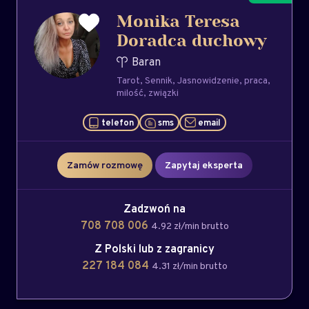
Monika Teresa
Doradca duchowy
Baran
Tarot
Sennik
Jasnowidzenie
praca
milość
związki
telefon
sms
email
Zamów rozmowę
Zapytaj eksperta
Zadzwoń na
708 708 006
4.92 zł/min brutto
Z Polski lub z zagranicy
227 184 084
4.31 zł/min brutto