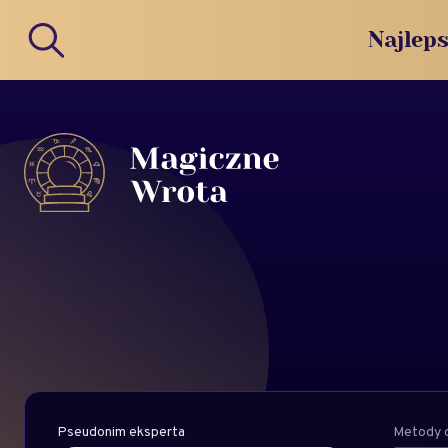
Najleps
Pseudonim eksperta
Metody d