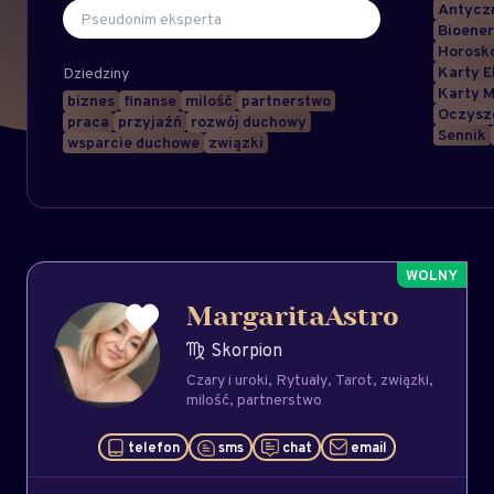
Antyczn
Bioener
Horosk
Karty E
Dziedziny
Karty M
biznes
finanse
milość
partnerstwo
Oczysz
praca
przyjaźń
rozwój duchowy
Sennik
wsparcie duchowe
związki
MargaritaAstro
Skorpion
Czary i uroki
Rytuały
Tarot
związki
milość
partnerstwo
telefon
sms
chat
email