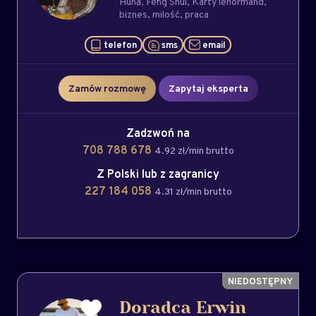
Huna
Feng Shui
Karty lenormand
biznes
milość
praca
telefon
sms
email
Zamów rozmowę
Zapytaj eksperta
Zadzwoń na
708 788 678
4.92 zł/min brutto
Z Polski lub z zagranicy
227 184 058
4.31 zł/min brutto
Doradca Erwin