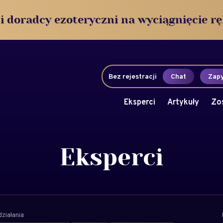
i doradcy ezoteryczni na wyciągnięcie rę
Bez rejestracji
Chat
Zapy
Eksperci
Artykuły
Zo
Eksperci
ziałania