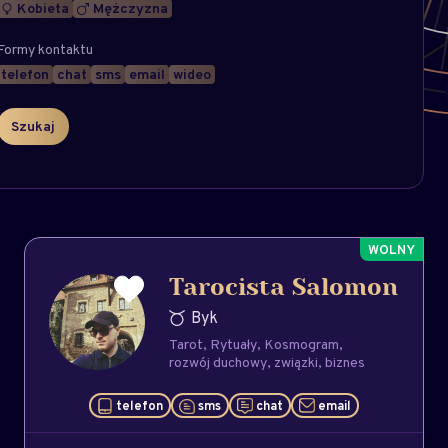
Kobieta
Mężczyzna
Formy kontaktu
telefon
chat
sms
email
wideo
Tarocista Salomon
Byk
Tarot
Rytuały
Kosmogram
rozwój duchowy
związki
biznes
telefon
sms
chat
email