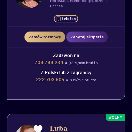
Horoskop
Numerologia
biznes
finanse
telefon
Zamów rozmowę
Zapytaj eksperta
Zadzwoń na
708 788 234
4.92 zł/min brutto
Z Polski lub z zagranicy
222 703 605
4.8 zł/min brutto
Luba