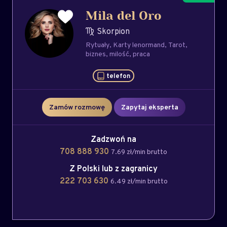
Mila del Oro
Skorpion
Rytuały
Karty lenormand
Tarot
biznes
milość
praca
telefon
Zamów rozmowę
Zapytaj eksperta
Zadzwoń na
708 888 930
7.69 zł/min brutto
Z Polski lub z zagranicy
222 703 630
6.49 zł/min brutto