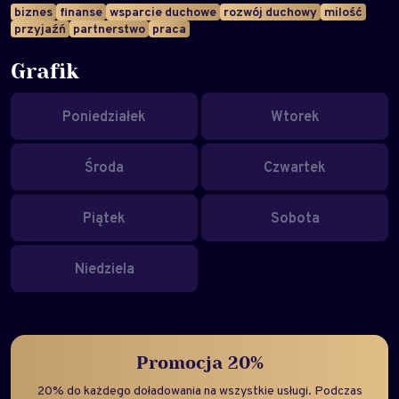
biznes
finanse
wsparcie duchowe
rozwój duchowy
milość
przyjaźń
partnerstwo
praca
Grafik
Poniedziałek
Wtorek
Środa
Czwartek
Piątek
Sobota
Niedziela
Promocja 20%
20% do każdego doładowania na wszystkie usługi. Podczas