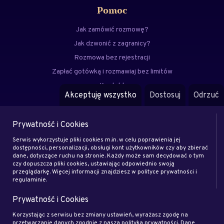
Pomoc
Jak zamówić rozmowę?
Jak dzwonić z zagranicy?
Rozmowa bez rejestracji
Zapłać gotówką i rozmawiaj bez limitów
Kontakt
Akceptuję wszystko
Dostosuj
Odrzuć
FAQ
Prywatność i Cookies
Menu
Serwis wykorzystuje pliki cookies m.in. w celu poprawienia jej
Eksperci
dostępności, personalizacji, obsługi kont użytkowników czy aby zbierać
dane, dotyczące ruchu na stronie. Każdy może sam decydować o tym
Zostań klientem
czy dopuszcza pliki cookies, ustawiając odpowiednio swoją
Zostań ekspertem
przeglądarkę. Więcej informacji znajdziesz w polityce prywatności i
regulaminie.
Artykuły
Prywatność i Cookies
Rodo
Regulamin
Korzystając z serwisu bez zmiany ustawień, wyrażasz zgodę na
przetwarzanie danych zgodnie z naszą polityką prywatności. Dane