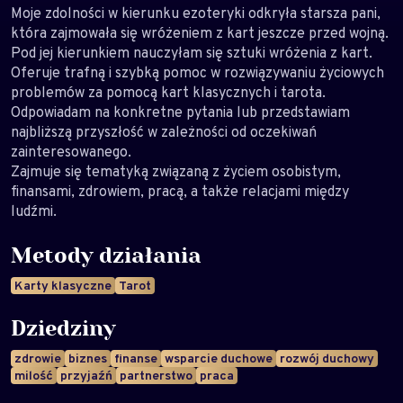
Moje zdolności w kierunku ezoteryki odkryła starsza pani,
która zajmowała się wróżeniem z kart jeszcze przed wojną.
Pod jej kierunkiem nauczyłam się sztuki wróżenia z kart.
Oferuje trafną i szybką pomoc w rozwiązywaniu życiowych
problemów za pomocą kart klasycznych i tarota.
Odpowiadam na konkretne pytania lub przedstawiam
najbliższą przyszłość w zależności od oczekiwań
zainteresowanego.
Zajmuje się tematyką związaną z życiem osobistym,
finansami, zdrowiem, pracą, a także relacjami między
ludźmi.
Metody działania
Karty klasyczne
Tarot
Dziedziny
zdrowie
biznes
finanse
wsparcie duchowe
rozwój duchowy
milość
przyjaźń
partnerstwo
praca