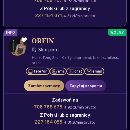
708 708 707
4.92 zł/min brutto
Z Polski lub z zagranicy
227 184 071
4.31 zł/min brutto
INFO
ORFIN
Skorpion
Huna
Feng Shui
Karty lenormand
biznes
milość
praca
telefon
sms
chat
email
Zamów rozmowę
Zapytaj eksperta
Zadzwoń na
708 788 678
4.92 zł/min brutto
Z Polski lub z zagranicy
227 184 058
4.31 zł/min brutto