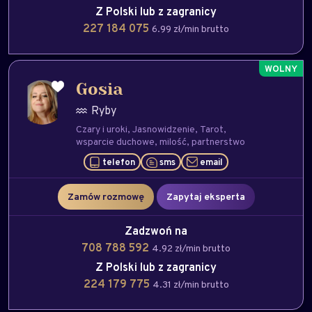
Z Polski lub z zagranicy
227 184 075
6.99 zł/min brutto
Gosia
Ryby
Czary i uroki
Jasnowidzenie
Tarot
wsparcie duchowe
milość
partnerstwo
telefon
sms
email
Zamów rozmowę
Zapytaj eksperta
Zadzwoń na
708 788 592
4.92 zł/min brutto
Z Polski lub z zagranicy
224 179 775
4.31 zł/min brutto