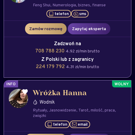
Feng Shui
Numerologia
biznes
finanse
telefon
sms
Zamów rozmowę
Zapytaj eksperta
Zadzwoń na
708 788 230
4.92 zł/min brutto
Z Polski lub z zagranicy
224 179 792
4.31 zł/min brutto
INFO
Wróżka Hanna
Wodnik
Rytuały
Jasnowidzenie
Tarot
milość
praca
związki
telefon
email