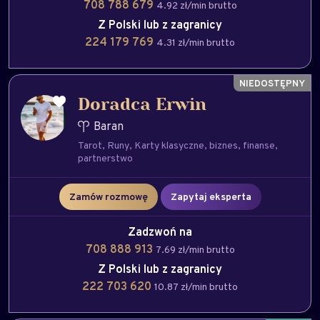
708 788 679
4.92 zł/min brutto
Z Polski lub z zagranicy
224 179 769
4.31 zł/min brutto
Doradca Erwin
Baran
Tarot
Runy
Karty klasyczne
biznes
finanse
partnerstwo
Zamów rozmowę
Zapytaj eksperta
Zadzwoń na
708 888 913
7.69 zł/min brutto
Z Polski lub z zagranicy
222 703 620
10.87 zł/min brutto