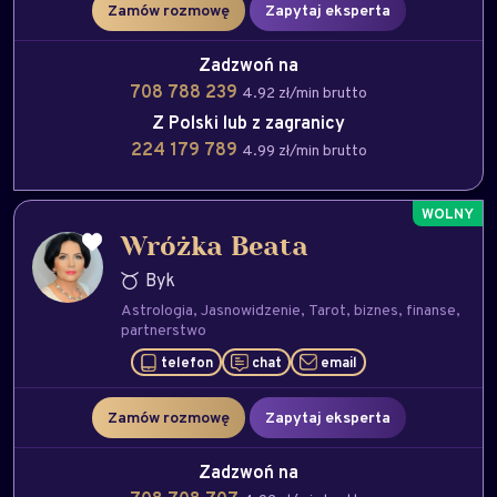
Zamów rozmowę
Zapytaj eksperta
Zadzwoń na
708 788 239
4.92 zł/min brutto
Z Polski lub z zagranicy
224 179 789
4.99 zł/min brutto
Wróżka Beata
Byk
Astrologia
Jasnowidzenie
Tarot
biznes
finanse
partnerstwo
telefon
chat
email
Zamów rozmowę
Zapytaj eksperta
Zadzwoń na