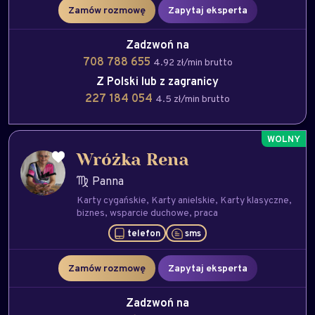
Zamów rozmowę
Zapytaj eksperta
Zadzwoń na
708 788 655
4.92 zł/min brutto
Z Polski lub z zagranicy
227 184 054
4.5 zł/min brutto
Wróżka Rena
Panna
Karty cygańskie
Karty anielskie
Karty klasyczne
biznes
wsparcie duchowe
praca
telefon
sms
Zamów rozmowę
Zapytaj eksperta
Zadzwoń na