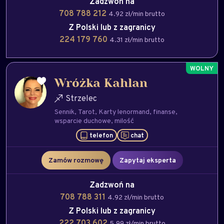
Zadzwoń na
708 788 212
4.92 zł/min brutto
Z Polski lub z zagranicy
224 179 760
4.31 zł/min brutto
Wróżka Kahlan
Strzelec
Sennik
Tarot
Karty lenormand
finanse
wsparcie duchowe
milość
telefon
chat
Zamów rozmowę
Zapytaj eksperta
Zadzwoń na
708 788 311
4.92 zł/min brutto
Z Polski lub z zagranicy
222 703 602
5.99 zł/min brutto