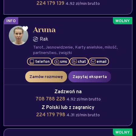
224 179 139
4.92 zł/min brutto
INFO
Aruna
Rak
Tarot
Jasnowidzenie
Karty anielskie
milość
partnerstwo
związki
telefon
sms
chat
email
Zamów rozmowę
Zapytaj eksperta
Zadzwoń na
708 788 228
4.92 zł/min brutto
Z Polski lub z zagranicy
224 179 798
4.31 zł/min brutto