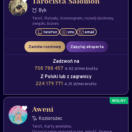
Tarocista Salomon
Byk
Tarot
Rytuały
Kosmogram
rozwój duchowy
związki
biznes
telefon
sms
email
Zamów rozmowę
Zapytaj eksperta
Zadzwoń na
708 788 457
4.92 zł/min brutto
Z Polski lub z zagranicy
224 179 771
4.31 zł/min brutto
Aweni
Koziorożec
Tarot
Karty anielskie
Oczyszczanie energetyczne
milość
finanse