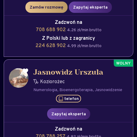
Zamów rozmowę
Zapytaj eksperta
Zadzwoń na
708 688 902
4.26 zł/min brutto
Z Polski lub z zagranicy
224 628 902
4.99 zł/min brutto
Jasnowidz Urszula
Koziorożec
Numerologia
Bioenergoterapia
Jasnowidzenie
telefon
Zapytaj eksperta
Zadzwoń na
708 788 257
4.92 zł/min brutto