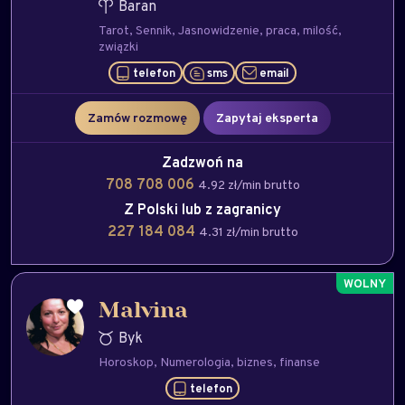
Baran
Tarot
Sennik
Jasnowidzenie
praca
milość
związki
telefon
sms
email
Zamów rozmowę
Zapytaj eksperta
Zadzwoń na
708 708 006
4.92 zł/min brutto
Z Polski lub z zagranicy
227 184 084
4.31 zł/min brutto
Malvina
Byk
Horoskop
Numerologia
biznes
finanse
telefon