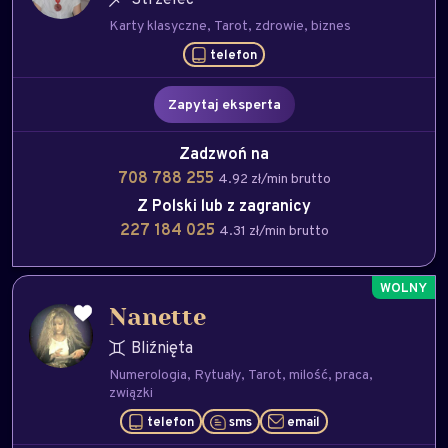
Karty klasyczne
Tarot
zdrowie
biznes
telefon
Zapytaj eksperta
Zadzwoń na
708 788 255
4.92 zł/min brutto
Z Polski lub z zagranicy
227 184 025
4.31 zł/min brutto
Nanette
Bliźnięta
Numerologia
Rytuały
Tarot
milość
praca
związki
telefon
sms
email