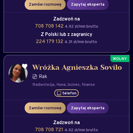
Zamów rozmowę
Zapytaj eksperta
Zadzwoń na
708 708 142
4.92 zł/min brutto
Z Polski lub z zagranicy
224 179 132
4.31 zł/min brutto
Wróżka Agnieszka Sovilo
Rak
Radiestezja
Huna
biznes
finanse
telefon
Zamów rozmowę
Zapytaj eksperta
Zadzwoń na
708 708 721
4.92 zł/min brutto