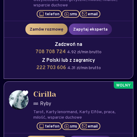
wsparcie duchowe
telefon
sms
email
Zamów rozmowę
Zapytaj eksperta
Zadzwoń na
708 708 724
4.92 zł/min brutto
Z Polski lub z zagranicy
222 703 606
4.31 zł/min brutto
Cirilla
Ryby
Tarot
Karty lenormand
Karty Elfów
praca
milość
wsparcie duchowe
telefon
sms
email