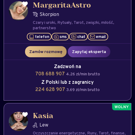
MargaritaAstro
Skorpion
Czary i uroki
Rytuały
Tarot
związki
milość
partnerstwo
telefon
sms
chat
email
Zamów rozmowę
Zapytaj eksperta
Zadzwoń na
708 688 907
4.26 zł/min brutto
Z Polski lub z zagranicy
224 628 907
3.69 zł/min brutto
Kasia
Lew
Oczyszczanie energetyczne
Runy
Tarot
finanse