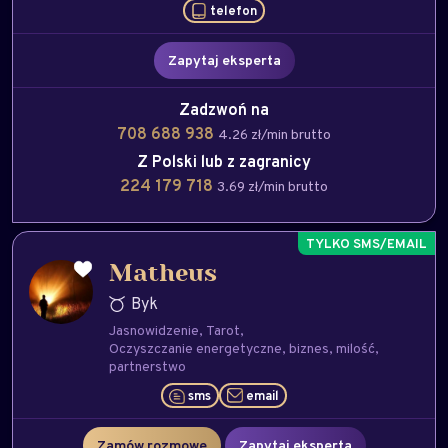
telefon
Zapytaj eksperta
Zadzwoń na
708 688 938
4.26 zł/min brutto
Z Polski lub z zagranicy
224 179 718
3.69 zł/min brutto
Matheus
Byk
Jasnowidzenie
Tarot
Oczyszczanie energetyczne
biznes
milość
partnerstwo
sms
email
Zamów rozmowę
Zapytaj eksperta