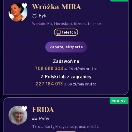
Wróżka MIRA
Byk
Wahadełko
Horoskop
biznes
finanse
telefon
Zapytaj eksperta
Zadzwoń na
708 688 303
4.26 zł/min brutto
Z Polski lub z zagranicy
227 184 013
3.69 zł/min brutto
FRIDA
Ryby
Tarot
Karty klasyczne
praca
milość