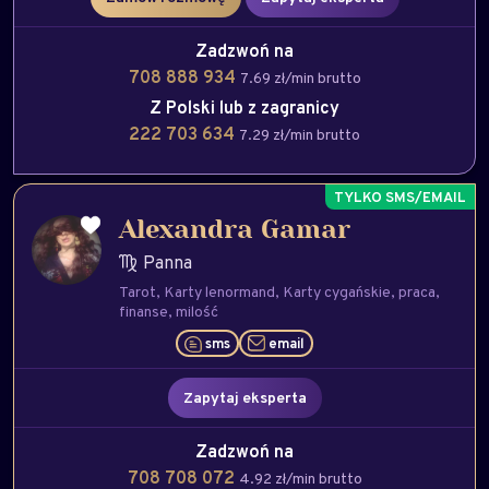
Zadzwoń na
708 888 934
7.69 zł/min brutto
Z Polski lub z zagranicy
222 703 634
7.29 zł/min brutto
Alexandra Gamar
Panna
Tarot
Karty lenormand
Karty cygańskie
praca
finanse
milość
sms
email
Zapytaj eksperta
Zadzwoń na
708 708 072
4.92 zł/min brutto