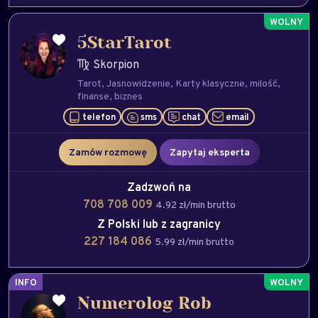
5StarTarot
Skorpion
Tarot
Jasnowidzenie
Karty klasyczne
milość
finanse
biznes
telefon
sms
chat
email
Zamów rozmowę
Zapytaj eksperta
Zadzwoń na
708 708 009
4.92 zł/min brutto
Z Polski lub z zagranicy
227 184 086
5.99 zł/min brutto
INFO
Numerolog Rob