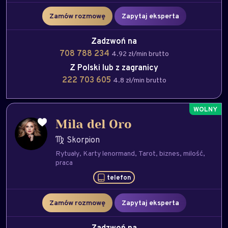
Zamów rozmowę
Zapytaj eksperta
Zadzwoń na
708 788 234
4.92 zł/min brutto
Z Polski lub z zagranicy
222 703 605
4.8 zł/min brutto
Mila del Oro
Skorpion
Rytuały
Karty lenormand
Tarot
biznes
milość
praca
telefon
Zamów rozmowę
Zapytaj eksperta
Zadzwoń na