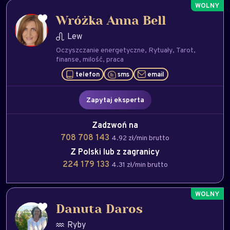
Wróżka Anna Bell
Lew
Oczyszczanie energetyczne
Rytuały
Tarot
finanse
milość
praca
telefon
sms
email
Zapytaj eksperta
Zadzwoń na
708 708 143
4.92 zł/min brutto
Z Polski lub z zagranicy
224 179 133
4.31 zł/min brutto
Danuta Daros
Ryby