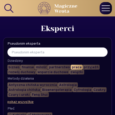
Eksperci
Pseudonim eksperta
Dziedziny
biznes
finanse
milość
partnerstwo
praca
przyjaźń
rozwój duchowy
wsparcie duchowe
związki
Metody działania
Antyczna chińska wyrocznia
Astrologia
Astrologia chińska
Bioenergoterapia
Cyfrologia
Czakry
Czary i uroki
Feng Shui
pokaż wszystkie
Płeć
Kobieta
Mężczyzna