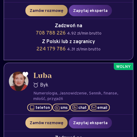
Zamów rozmowę
Zapytaj eksperta
Zadzwoń na
708 788 226
4.92 zł/min brutto
Z Polski lub z zagranicy
224 179 786
4.31 zł/min brutto
Luba
Byk
Numerologia
Jasnowidzenie
Sennik
finanse
milość
przyjaźń
telefon
sms
chat
email
Zamów rozmowę
Zapytaj eksperta