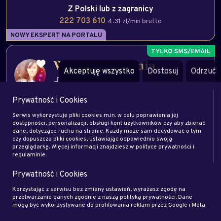
Z Polski lub z zagranicy
222 703 610
4.31 zł/min brutto
NOWY EKSPERT NA PORTALU
Wróżka Apolonia
Akceptuję wszystko
Dostosuj
Odrzuć
Lew
Astrologia
Sennik
finanse
wsparcie duchowe
Prywatność i Cookies
sms
email
Serwis wykorzystuje pliki cookies m.in. w celu poprawienia jej
dostępności, personalizacji, obsługi kont użytkowników czy aby zbierać
dane, dotyczące ruchu na stronie. Każdy może sam decydować o tym
Zamów rozmowę
Zapytaj eksperta
czy dopuszcza pliki cookies, ustawiając odpowiednio swoją
przeglądarkę. Więcej informacji znajdziesz w polityce prywatności i
regulaminie.
Zadzwoń na
708 788 674
4.92 zł/min brutto
Prywatność i Cookies
Z Polski lub z zagranicy
Korzystając z serwisu bez zmiany ustawień, wyrażasz zgodę na
224 179 739
4.31 zł/min brutto
przetwarzanie danych zgodnie z naszą polityką prywatności. Dane
mogą być wykorzystywane do profilowania reklam przez Google i Meta.