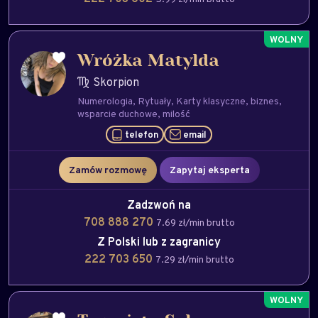
Wróżka Matylda
Skorpion
Numerologia
Rytuały
Karty klasyczne
biznes
wsparcie duchowe
milość
telefon
email
Zamów rozmowę
Zapytaj eksperta
Zadzwoń na
708 888 270
7.69 zł/min brutto
Z Polski lub z zagranicy
222 703 650
7.29 zł/min brutto