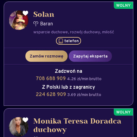
Solan
Baran
wsparcie duchowe
rozwój duchowy
milość
telefon
Zamów rozmowę
Zapytaj eksperta
Zadzwoń na
708 688 909
4.26 zł/min brutto
Z Polski lub z zagranicy
224 628 909
3.69 zł/min brutto
Monika Teresa Doradca
duchowy