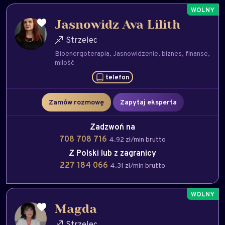
Jasnowidz Ava Lilith
Strzelec
Bioenergoterapia
Jasnowidzenie
biznes
finanse
milość
telefon
Zamów rozmowę
Zapytaj eksperta
Zadzwoń na
708 708 716
4.92 zł/min brutto
Z Polski lub z zagranicy
227 184 066
4.31 zł/min brutto
Magda
Strzelec