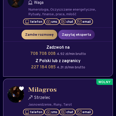
Waga
Numerologia
Oczyszczanie energetyczne
Rytuały
finanse
praca
milość
telefon
sms
chat
email
Zamów rozmowę
Zapytaj eksperta
Zadzwoń na
708 708 008
4.92 zł/min brutto
Z Polski lub z zagranicy
227 184 085
4.31 zł/min brutto
Milagros
Strzelec
Jasnowidzenie
Runy
Tarot
telefon
sms
chat
email