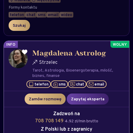
Formy kontaktu
telefon
chat
sms
email
wideo
INFO
Magdalena Astrolog
Strzelec
Tarot
Astrologia
Bioenergoterapia
milość
biznes
finanse
telefon
sms
chat
email
Zamów rozmowę
Zapytaj eksperta
Zadzwoń na
708 708 149
4.92 zł/min brutto
Z Polski lub z zagranicy