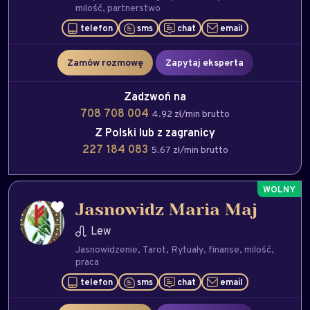
milość
partnerstwo
telefon
sms
chat
email
Zamów rozmowę
Zapytaj eksperta
Zadzwoń na
708 708 004
4.92 zł/min brutto
Z Polski lub z zagranicy
227 184 083
5.67 zł/min brutto
Jasnowidz Maria Maj
Lew
Jasnowidzenie
Tarot
Rytuały
finanse
milość
praca
telefon
sms
chat
email