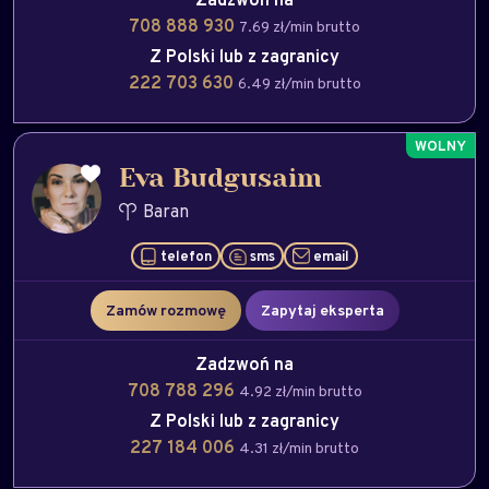
708 888 930
7.69 zł/min brutto
Z Polski lub z zagranicy
222 703 630
6.49 zł/min brutto
Eva Budgusaim
Baran
telefon
sms
email
Zamów rozmowę
Zapytaj eksperta
Zadzwoń na
708 788 296
4.92 zł/min brutto
Z Polski lub z zagranicy
227 184 006
4.31 zł/min brutto