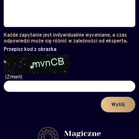
Każde zapytanie jest indywidualnie wyceniane, a czas
odpowiedzi może się różnić w zależności od eksperta.
Przepisz kod z obrazka
(Zmień)