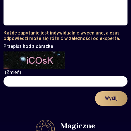
Każde zapytanie jest indywidualnie wyceniane, a czas
odpowiedzi może się różnić w zależności od eksperta.
Przepisz kod z obrazka
(Zmień)