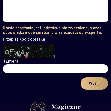
Każde zapytanie jest indywidualnie wyceniane, a czas
odpowiedzi może się różnić w zależności od eksperta.
Przepisz kod z obrazka
(Zmień)