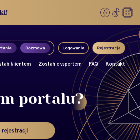
ki!
tanie
Rozmowa
Logowanie
Rejestracja
stań klientem
Zostań ekspertem
FAQ
Kontakt
ym portalu?
 rejestracji