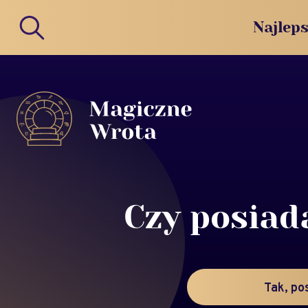
Najleps
Czy posiad
Tak, po