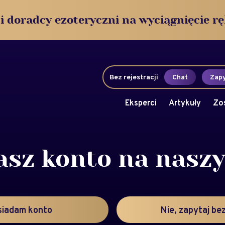
i doradcy ezoteryczni na wyciągnięcie rę
Bez rejestracji
Chat
Zapy
Eksperci
Artykuły
Zo
asz konto na nasz
siadam konto
Nie, zapytaj bez