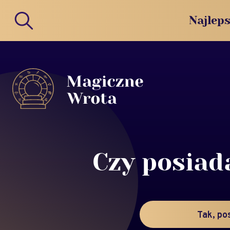
Najleps
Czy posiad
Tak, po