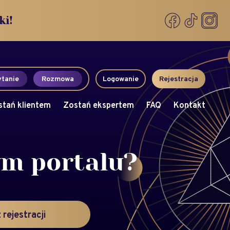
ki!
tanie
Rozmowa
Logowanie
Rejestracja
stań klientem
Zostań ekspertem
FAQ
Kontakt
ym portalu?
 rejestracji