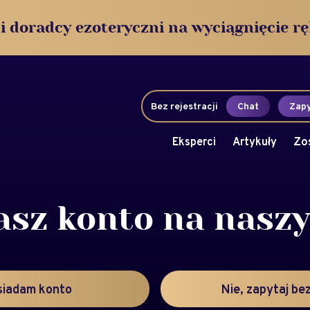
i doradcy ezoteryczni na wyciągnięcie rę
Bez rejestracji
Chat
Zapy
Eksperci
Artykuły
Zo
asz konto na nasz
siadam konto
Nie, zapytaj bez