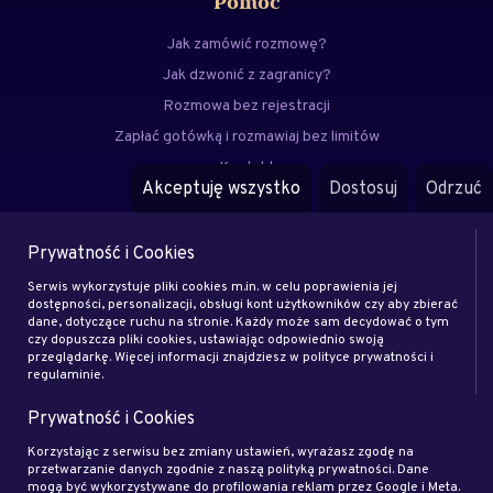
Pomoc
Jak zamówić rozmowę?
Jak dzwonić z zagranicy?
Rozmowa bez rejestracji
Zapłać gotówką i rozmawiaj bez limitów
Kontakt
Akceptuję wszystko
Dostosuj
Odrzuć
FAQ
Prywatność i Cookies
Menu
Serwis wykorzystuje pliki cookies m.in. w celu poprawienia jej
Eksperci
dostępności, personalizacji, obsługi kont użytkowników czy aby zbierać
dane, dotyczące ruchu na stronie. Każdy może sam decydować o tym
Zostań klientem
czy dopuszcza pliki cookies, ustawiając odpowiednio swoją
Zostań ekspertem
przeglądarkę. Więcej informacji znajdziesz w polityce prywatności i
regulaminie.
Artykuły
Prywatność i Cookies
Rodo
Regulamin
Korzystając z serwisu bez zmiany ustawień, wyrażasz zgodę na
przetwarzanie danych zgodnie z naszą polityką prywatności. Dane
Blog
mogą być wykorzystywane do profilowania reklam przez Google i Meta.