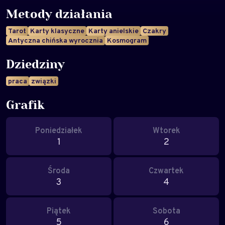
Metody działania
Tarot
Karty klasyczne
Karty anielskie
Czakry
Antyczna chińska wyrocznia
Kosmogram
Dziedziny
praca
związki
Grafik
Poniedziałek
Wtorek
1
2
Środa
Czwartek
3
4
Piątek
Sobota
5
6