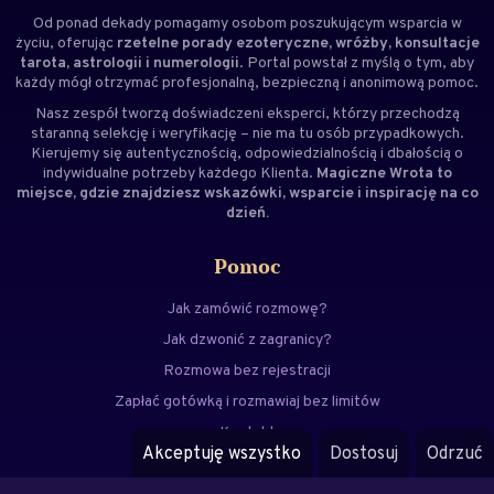
Od ponad dekady pomagamy osobom poszukującym wsparcia w
życiu, oferując
rzetelne porady ezoteryczne, wróżby, konsultacje
tarota, astrologii i numerologii
. Portal powstał z myślą o tym, aby
każdy mógł otrzymać profesjonalną, bezpieczną i anonimową pomoc.
Nasz zespół tworzą doświadczeni
eksperci
, którzy przechodzą
staranną selekcję i weryfikację – nie ma tu osób przypadkowych.
Kierujemy się autentycznością, odpowiedzialnością i dbałością o
indywidualne potrzeby każdego Klienta.
Magiczne Wrota to
miejsce, gdzie znajdziesz wskazówki, wsparcie i inspirację na co
dzień.
Pomoc
Jak zamówić rozmowę?
Jak dzwonić z zagranicy?
Rozmowa bez rejestracji
Zapłać gotówką i rozmawiaj bez limitów
Kontakt
Akceptuję wszystko
Dostosuj
Odrzuć
FAQ