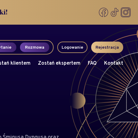
ki!
tanie
Rozmowa
Logowanie
Rejestracja
stań klientem
Zostań ekspertem
FAQ
Kontakt
go Śmigusa Dyngusa oraz