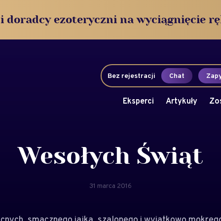
i doradcy ezoteryczni na wyciągnięcie rę
Bez rejestracji
Chat
Zapy
Eksperci
Artykuły
Zo
Wesołych Świąt
31 marca 2016
cnych, smacznego jajka, szalonego i wyjątkowo mokre