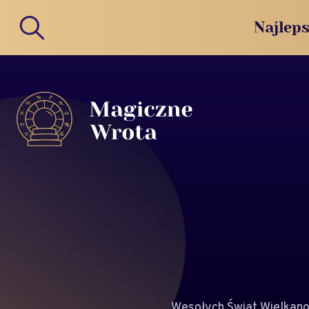
Najleps
Wesołych Świąt Wielkano