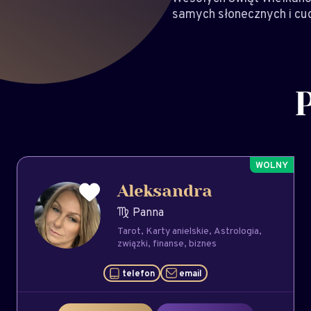
samych słonecznych i cu
Aleksandra
Panna
Tarot
Karty anielskie
Astrologia
związki
finanse
biznes
telefon
email