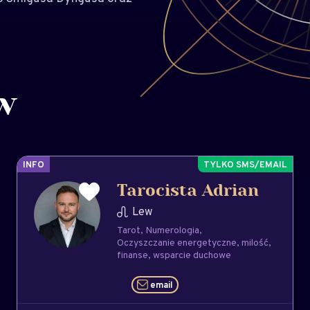
w
INFO
Tarocista Adrian
Lew
Tarot
Numerologia
Oczyszczanie energetyczne
milość
finanse
wsparcie duchowe
email