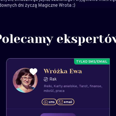
downych dni życzą Magiczne Wrota :)
Polecamy ekspertó
Wróżka Ewa
Rak
Reiki
Karty anielskie
Tarot
finanse
milość
praca
sms
email