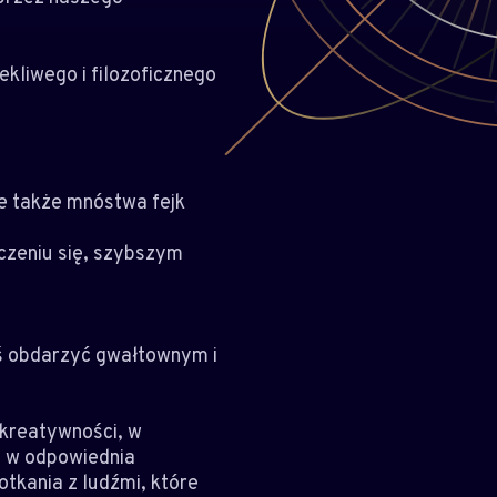
ekliwego i filozoficznego
ale także mnóstwa fejk
czeniu się, szybszym
ś obdarzyć gwałtownym i
 kreatywności, w
e w odpowiednia
otkania z ludźmi, które