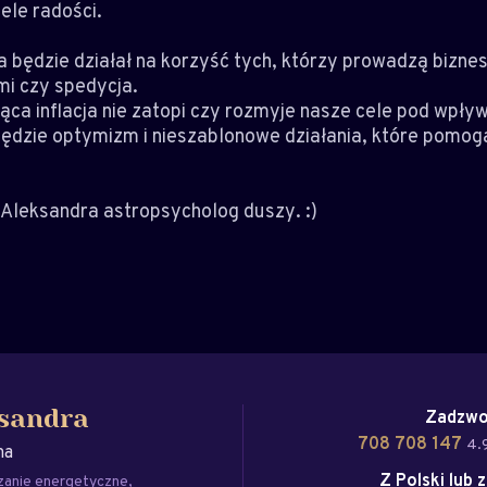
ele radości.
 będzie działał na korzyść tych, którzy prowadzą biznes
i czy spedycja.
jąca inflacja nie zatopi czy rozmyje nasze cele pod wp
zie optymizm i nieszablonowe działania, które pomogą 
Aleksandra astropsycholog duszy. :)
Zadzwo
sandra
708 708 147
4.9
na
Z Polski lub 
zanie energetyczne