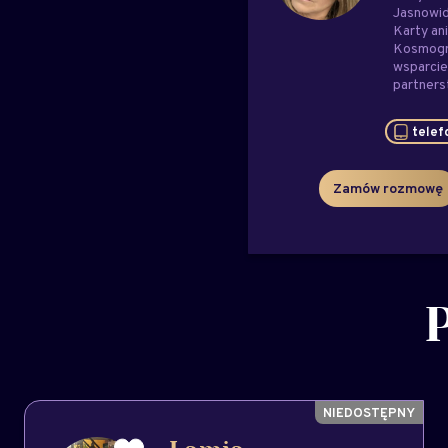
Jasnowi
Karty ani
Kosmog
wsparci
partner
telef
Zamów rozmowę