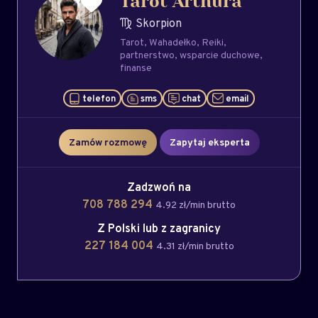
Tarot Arthura
Skorpion
Tarot
Wahadełko
Reiki
partnerstwo
wsparcie duchowe
finanse
telefon
sms
chat
email
Zamów rozmowę
Zapytaj eksperta
Zadzwoń na
708 788 294
4.92 zł/min brutto
Z Polski lub z zagranicy
227 184 004
4.31 zł/min brutto