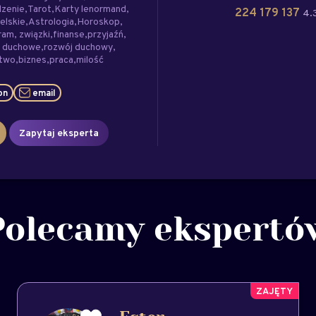
dzenie
Tarot
Karty lenormand
224 179 137
4.3
elskie
Astrologia
Horoskop
ram
związki
finanse
przyjaźń
e duchowe
rozwój duchowy
stwo
biznes
praca
milość
on
email
Zapytaj eksperta
Polecamy ekspertó