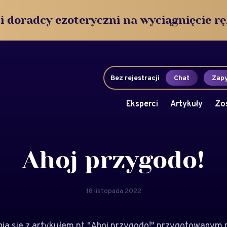
i doradcy ezoteryczni na wyciągnięcie rę
Bez rejestracji
Chat
Zapy
Eksperci
Artykuły
Zo
Ahoj przygodo!
18 listopada 2022
a się z artykułem pt."Ahoj przygodo!" przygotowanym 