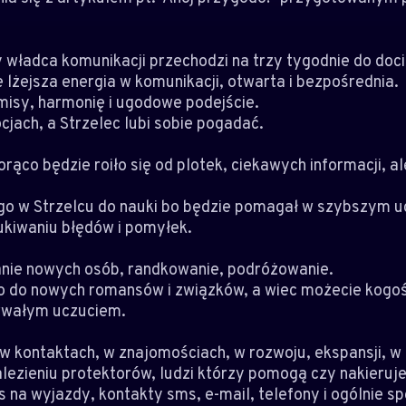
 władca komunikacji przechodzi na trzy tygodnie do doci
 lżejsza energia w komunikacji, otwarta i bezpośrednia.
misy, harmonię i ugodowe podejście.
jach, a Strzelec lubi sobie pogadać.
orąco będzie roiło się od plotek, ciekawych informacji, 
o w Strzelcu do nauki bo będzie pomagał w szybszym u
ukiwaniu błędów i pomyłek.
nie nowych osób, randkowanie, podróżowanie.
o do nowych romansów i związków, a wiec możecie kogo
rwałym uczuciem.
w kontaktach, w znajomościach, w rozwoju, ekspansji, w
lezieniu protektorów, ludzi którzy pomogą czy nakieruj
 na wyjazdy, kontakty sms, e-mail, telefony i ogólnie sp