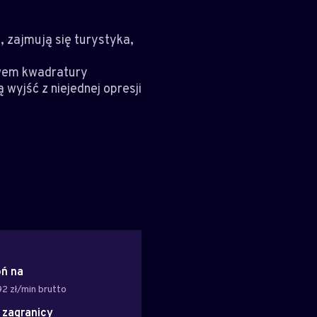
, zajmują się turystyka,
ływem kwadratury
wyjść z niejednej opresji
ń na
2 zł/min brutto
z zagranicy