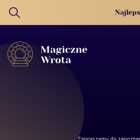
Najleps
Zapraszamy do zapoznani