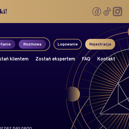
ki!
tanie
Rozmowa
Logowanie
Rejestracja
stań klientem
Zostań ekspertem
FAQ
Kontakt
przez naszego