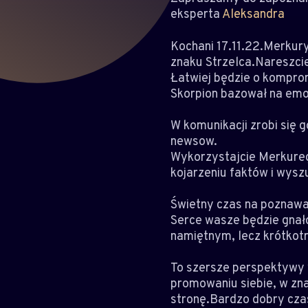
eksperta
Aleksandra
Kochani 17.11.22.Merkury
znaku Strzelca.Nareszcie
Łatwiej będzie o kompro
Skorpion bazował na emoc
W komunikacji zrobi się g
newsow.
Wykorzystajcie Merkureg
kojarzeniu faktów i wysz
Świetny czas na poznawa
Serce wasze będzie gnał
namiętnym, lecz krótkot
To szersze perspektywy 
promowaniu siebie, w zna
stronę.Bardzo dobry czas