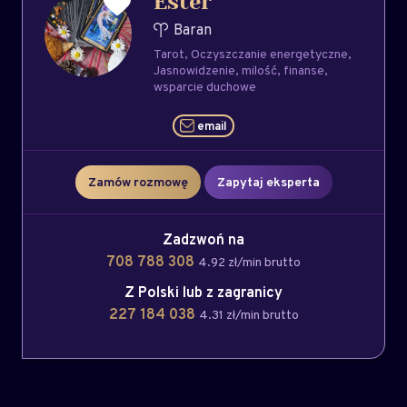
Ester
Baran
Tarot
Oczyszczanie energetyczne
Jasnowidzenie
milość
finanse
wsparcie duchowe
email
Zamów rozmowę
Zapytaj eksperta
Zadzwoń na
708 788 308
4.92 zł/min brutto
Z Polski lub z zagranicy
227 184 038
4.31 zł/min brutto