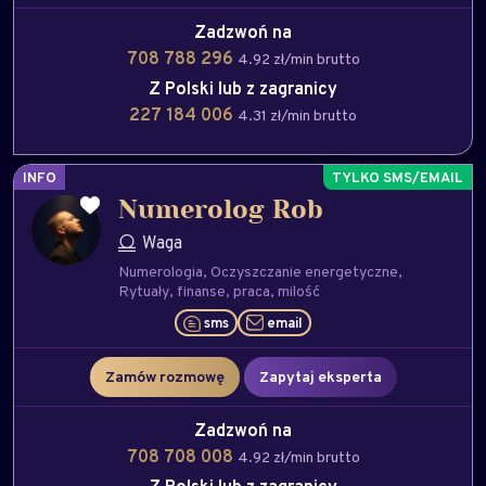
Zadzwoń na
708 788 296
4.92 zł/min brutto
Z Polski lub z zagranicy
227 184 006
4.31 zł/min brutto
INFO
Numerolog Rob
Waga
Numerologia
Oczyszczanie energetyczne
Rytuały
finanse
praca
milość
sms
email
Zamów rozmowę
Zapytaj eksperta
Zadzwoń na
708 708 008
4.92 zł/min brutto