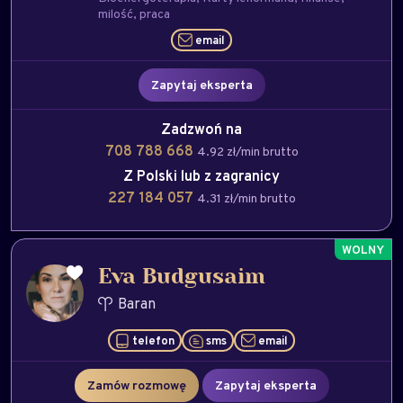
milość
praca
email
Zapytaj eksperta
Zadzwoń na
708 788 668
4.92 zł/min brutto
Z Polski lub z zagranicy
227 184 057
4.31 zł/min brutto
Eva Budgusaim
Baran
telefon
sms
email
Zamów rozmowę
Zapytaj eksperta