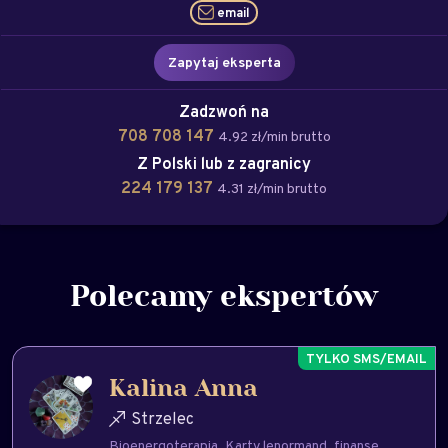
email
Zapytaj eksperta
Zadzwoń na
708 708 147
4.92 zł/min brutto
Z Polski lub z zagranicy
224 179 137
4.31 zł/min brutto
Polecamy ekspertów
Kalina Anna
Strzelec
Bioenergoterapia
Karty lenormand
finanse