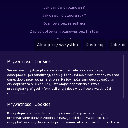
Jak zamówić rozmowę?
Jak dzwonić z zagranicy?
Rozmowa bez rejestracji
Zapłać gotówką i rozmawiaj bez limitów
Kontakt
Akceptuję wszystko
Dostosuj
Odrzuć
FAQ
Prywatność i Cookies
Menu
Serwis wykorzystuje pliki cookies m.in. w celu poprawienia jej
Eksperci
dostępności, personalizacji, obsługi kont użytkowników czy aby zbierać
dane, dotyczące ruchu na stronie. Każdy może sam decydować o tym
Zostań klientem
czy dopuszcza pliki cookies, ustawiając odpowiednio swoją
Zostań ekspertem
przeglądarkę. Więcej informacji znajdziesz w polityce prywatności i
regulaminie.
Artykuły
Prywatność i Cookies
Rodo
Regulamin
Korzystając z serwisu bez zmiany ustawień, wyrażasz zgodę na
przetwarzanie danych zgodnie z naszą polityką prywatności. Dane
Blog
mogą być wykorzystywane do profilowania reklam przez Google i Meta.