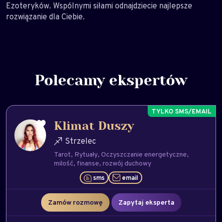
Ezoteryków. Wspólnymi siłami odnajdziecie najlepsze
rozwiązanie dla Ciebie.
Polecamy ekspertów
Klimat Duszy
Strzelec
Tarot
Rytuały
Oczyszczanie energetyczne
milość
finanse
rozwój duchowy
sms
email
Zamów rozmowę
Zapytaj eksperta