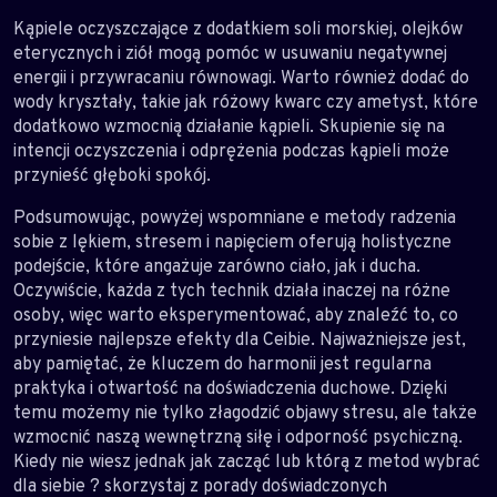
Kąpiele oczyszczające z dodatkiem soli morskiej, olejków
eterycznych i ziół mogą pomóc w usuwaniu negatywnej
energii i przywracaniu równowagi. Warto również dodać do
wody kryształy, takie jak różowy kwarc czy ametyst, które
dodatkowo wzmocnią działanie kąpieli. Skupienie się na
intencji oczyszczenia i odprężenia podczas kąpieli może
przynieść głęboki spokój.
Podsumowując, powyżej wspomniane e metody radzenia
sobie z lękiem, stresem i napięciem oferują holistyczne
podejście, które angażuje zarówno ciało, jak i ducha.
Oczywiście, każda z tych technik działa inaczej na różne
osoby, więc warto eksperymentować, aby znaleźć to, co
przyniesie najlepsze efekty dla Ceibie. Najważniejsze jest,
aby pamiętać, że kluczem do harmonii jest regularna
praktyka i otwartość na doświadczenia duchowe. Dzięki
temu możemy nie tylko złagodzić objawy stresu, ale także
wzmocnić naszą wewnętrzną siłę i odporność psychiczną.
Kiedy nie wiesz jednak jak zacząć lub którą z metod wybrać
dla siebie ? skorzystaj z porady doświadczonych