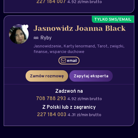
227 184 007
4.92 zł/min brutto
Jasnowidz Joanna Black
Ryby
Jasnowidzenie
Karty lenormand
Tarot
związki
finanse
wsparcie duchowe
email
Zamów rozmowę
Zapytaj eksperta
Zadzwoń na
708 788 293
4.92 zł/min brutto
Z Polski lub z zagranicy
227 184 003
4.31 zł/min brutto