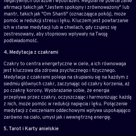
negatywnych obrazów i wyobrażeń. Regularne powtarzanie
afirmacji takich jak "Jestem spokojny i zrównoważony" lub
mantr, takich jak "Om Shanti" (oznaczająca pokój), może
pomóc w redukcji stresu i lęku. Kluczem jest powtarzanie
ich w stanie medytacji lub w chwilach, gdy czujesz się
zestresowany, aby stopniowo wpływały na Twoją
podświadomość.
4. Medytacja z czakrami
Czakry to centra energetyczne w ciele, a ich równowaga
jest kluczowa dla zdrowia psychicznego i fizycznego.
Medytacja z czakrami polega na skupianiu się na każdym z
siedmiu głównych czakr, zaczynając od czakry korzenia, aż
po czakrę korony. Wyobrażanie sobie, że energia
przepływa przez czakry, oczyszczając i harmonizując każdą
z nich, może pomóc w redukcji napięcia i lęku. Połączenie
medytacji z ćwiczeniami oddechowymi wpływa uspokajająco
zarówno na ciało, umysł jak i wewnętrzną energię.
5. Tarot i Karty anielskie