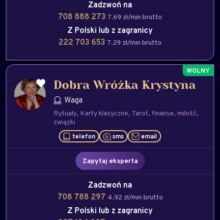
Zadzwoń na
708 888 273
7.69 zł/min brutto
Z Polski lub z zagranicy
222 703 653
7.29 zł/min brutto
Dobra Wróżka Krystyna
Waga
Rytuały
Karty klasyczne
Tarot
finanse
milość
związki
telefon
sms
email
Zapytaj eksperta
Zadzwoń na
708 788 297
4.92 zł/min brutto
Z Polski lub z zagranicy