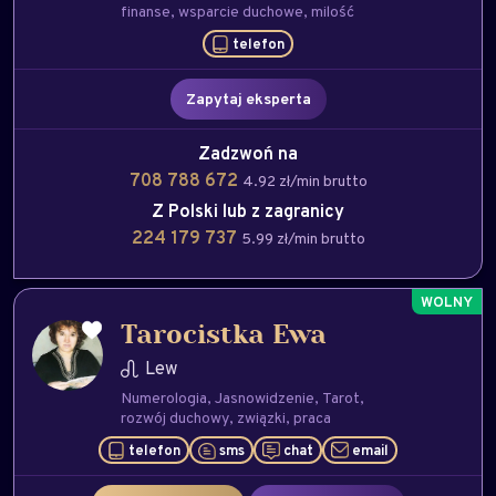
finanse
wsparcie duchowe
milość
telefon
Zapytaj eksperta
Zadzwoń na
708 788 672
4.92 zł/min brutto
Z Polski lub z zagranicy
224 179 737
5.99 zł/min brutto
Tarocistka Ewa
Lew
Numerologia
Jasnowidzenie
Tarot
rozwój duchowy
związki
praca
telefon
sms
chat
email