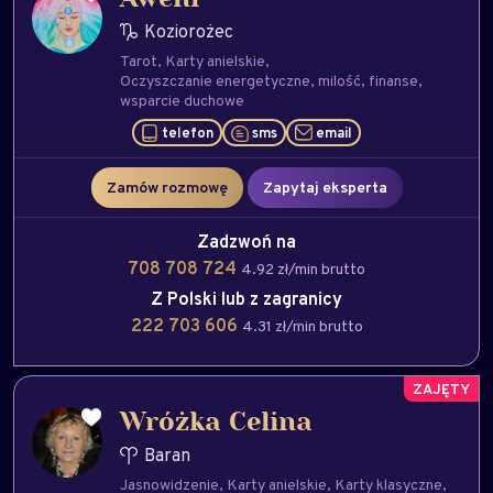
Koziorożec
Tarot
Karty anielskie
Oczyszczanie energetyczne
milość
finanse
wsparcie duchowe
telefon
sms
email
Zamów rozmowę
Zapytaj eksperta
Zadzwoń na
708 708 724
4.92 zł/min brutto
Z Polski lub z zagranicy
222 703 606
4.31 zł/min brutto
Wróżka Celina
Baran
Jasnowidzenie
Karty anielskie
Karty klasyczne