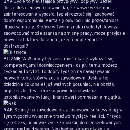
BYK
Życie to nieustające przypływy i odpływy. Jeżeli
doszedłeś niedawno do wniosku, że wasze wzajemne
zainteresowanie wygasło, lepiej rozstać się i zachować
dobre wspomnienia. Karta się odwróci i nie pozostaniesz
długo samotny. Słońce w Twoim znaku i sekstyl Jowisza
zaowocować może szansą na zmianę pracy, może przyjdzie
nowy szef, który doceni to, czego poprzedni nie
dostrzegał?
BLIŹNIĘTA
W pracy będziesz mieć okazję wykazać się
kompetencjami i doświadczeniem - dzięki temu możesz
zyskać autorytet. To dobry tydzień na nawiązywanie
nowych kontaktów w żuciu zawodowym. Jeśli w tej
dziedzinie dokonałeś już ważnych posunięć, nie obniżaj
poprzeczki. Jest teraz odpowiednia chwila na
ustabilizowanie sytuacji finansowej i pomnażanie majątku.
RAK
Szansę na zawodowe oraz finansowe sukcesy mają w
tym tygodniu wyłącznie trzeźwo myślący realiści. Przyda
się refleks, ponieważ życie zmusi Cię do nieoczekiwanych
zmian metod działania. Niezbędna, zatem okaże się