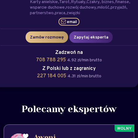
Karty anielskie
Tarot
Rytuały
Czakry
biznes
finanse
wsparcie duchowe
rozwój duchowy
milość
przyjaźń
partnerstwo
praca
związki
email
Zamów rozmowę
Zapytaj eksperta
Zadzwoń na
708 788 295
4.92 zł/min brutto
Z Polski lub z zagranicy
227 184 005
4.31 zł/min brutto
Polecamy ekspertów
Aweni