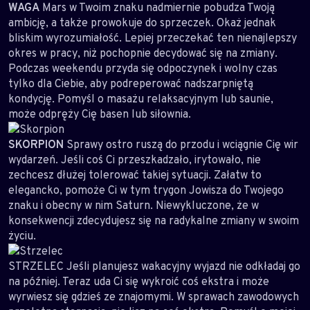
WAGA
Mars w Twoim znaku nadmiernie pobudza Twoją
ambicję, a także prowokuje do sprzeczek. Okaż jednak
bliskim wyrozumiałość. Lepiej przeczekać ten nienajlepszy
okres w pracy, niż pochopnie decydować się na zmiany.
Podczas weekendu przyda się odpoczynek i wolny czas
tylko dla Ciebie, aby podreperować nadszarpniętą
kondycję. Pomyśl o masażu relaksacyjnym lub saunie,
może odpręży Cię basen lub siłownia.
SKORPION
Sprawy ostro ruszą do przodu i wciągnie Cię wir
wydarzeń. Jeśli coś Ci przeszkadzało, irytowało, nie
zechcesz dłużej tolerować takiej sytuacji. Załatw to
elegancko, pomoże Ci w tym trygon Jowisza do Twojego
znaku i obecny w nim Saturn. Niewykluczone, że w
konsekwencji zdecydujesz się na radykalne zmiany w swoim
życiu.
STRZELEC Jeśli planujesz wakacyjny wyjazd nie odkładaj go
na później. Teraz uda Ci się wykroić coś ekstra i może
wyrwiesz się gdzieś ze znajomymi. W sprawach zawodowych