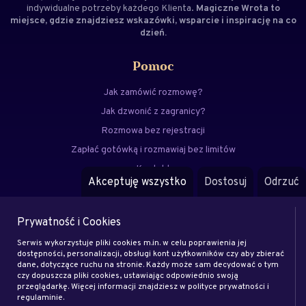
indywidualne potrzeby każdego Klienta.
Magiczne Wrota to
miejsce, gdzie znajdziesz wskazówki, wsparcie i inspirację na co
dzień.
Pomoc
Jak zamówić rozmowę?
Jak dzwonić z zagranicy?
Rozmowa bez rejestracji
Zapłać gotówką i rozmawiaj bez limitów
Kontakt
Akceptuję wszystko
Dostosuj
Odrzuć
FAQ
Prywatność i Cookies
Menu
Serwis wykorzystuje pliki cookies m.in. w celu poprawienia jej
Eksperci
dostępności, personalizacji, obsługi kont użytkowników czy aby zbierać
dane, dotyczące ruchu na stronie. Każdy może sam decydować o tym
Zostań klientem
czy dopuszcza pliki cookies, ustawiając odpowiednio swoją
Zostań ekspertem
przeglądarkę. Więcej informacji znajdziesz w polityce prywatności i
regulaminie.
Artykuły