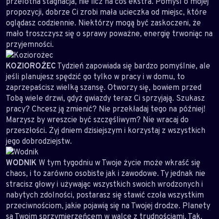
przelotna stagnacja, nie licz na coś ekstra. Pomyśl o mojej
propozycji, dobrze Ci zrobi mała ucieczka od miejsc, które
oglądasz codziennie. Niektórzy mogą być zaskoczeni, że
mało troszczysz się o sprawy poważne, energię trwoniąc na
przyjemności.
KOZIOROŻEC
Tydzień zapowiada się bardzo pomyślnie, ale
jeśli planujesz spędzić go tylko w pracy i w domu, to
zaprzepaścisz wielką szansę. Otworzy się, bowiem przed
Tobą wiele drzwi, gdyż gwiazdy teraz Ci sprzyjają. Szukasz
pracy? Chcesz ją zmienić? Nie przekładaj tego na później!
Marzysz by wreszcie być szczęśliwym? Nie wracaj do
przeszłości. Żyj dniem dzisiejszym i korzystaj z wszystkich
jego dobrodziejstw.
WODNIK
W tym tygodniu w Twoje życie może wkraść się
chaos, i to zarówno osobiste jak i zawodowe. Ty jednak nie
stracisz głowy i używając wszystkich swoich wrodzonych i
nabytych zdolności, postarasz się stawić czoła wszystkim
przeciwnościom, jakie pojawią się na Twojej drodze. Planety
są Twoim sprzymierzeńcem w walce z trudnościami. Tak,