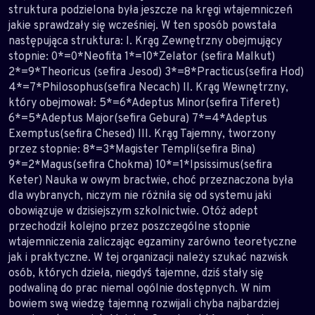
struktura podzielona była jeszcze na kręgi wtajemniczeń
jakie sprawdzały się wcześniej. W ten sposób powstała
następująca struktura: I. Krąg Zewnętrzny obejmujący
stopnie: 0*=0*Neofita 1*=10*Zelator (sefira Malkut)
2*=9*Theoricus (sefira Jesod) 3*=8*Practicus(sefira Hod)
4*=7*Philosophus(sefira Necach) II. Krąg Wewnętrzny,
który obejmował: 5*=6*Adeptus Minor(sefira Tiferet)
6*=5*Adeptus Major(sefira Gebura) 7*=4*Adeptus
Exemptus(sefira Chesed) III. Krąg Tajemny, tworzony
przez stopnie: 8*=3*Magister Templi(sefira Bina)
9*=2*Magus(sefira Chokma) 10*=1*Ipsissimus(sefira
Keter) Nauka w owym bractwie, choć przeznaczona była
dla wybranych, niczym nie różniła się od systemu jaki
obowiązuje w dzisiejszym szkolnictwie. Otóż adept
przechodził kolejno przez poszczególne stopnie
wtajemniczenia zaliczając egzaminy zarówno teoretyczne
jak i praktyczne. W tej organizacji należy szukać nazwisk
osób, których dzieła, niegdyś tajemne, dziś stały się
podwaliną do prac niemal ogólnie dostępnych. W nim
bowiem swą wiedzę tajemną rozwijali chyba najbardziej