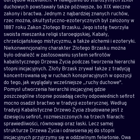
duchowych powstawały także późniejsze, bo XIX wieczne
zakony i bractwa. Jednym z najbardziej znanych ruchów,
rzec można, okultystyczno-ezoterycznych był założony w
1887 roku Zakon Złotego Brzasku. Jego istotę tworzyła
swoista mieszanka religii staroegipskiej, Kabały,
chrześcijańskiego mistycyzmu, a także alchemii i ezoteryki.
Niekonwencjonalny charakter Złotego Brzasku można
było odnaleźć w zastosowaniu system sefirotów
kabalistycznego Drzewa Życia podczas tworzenia hierarchii
stopni inicjacyjnych. Złoty Brzask zrywał także z tradycją
koncentrowania się w ruchach konspiracyjnych w opozycji
do tego, jak wyglądały wcześniejsze ,,ruchy duchowe".
Pomysł utworzenia hierarchii inicjacyjnej gdzie
poszczególne stopnie posiadają cechy odpowiednich sefirot
mocno osadził bractwo w tradycji ezoterycznej. Według
tradycji Kabalistyczne Drzewo Życia zbudowane jest z
dziesięciu sefirot, rozmieszczonych na trzech filarach:
sprawiedliwości, równowagi oraz łaski. Lecz samej
strukturze Drzewa Życia i odniesienia jej do stopni
inicjacyjnych przyjrzymy się w oddzielnym felietonie. Owa