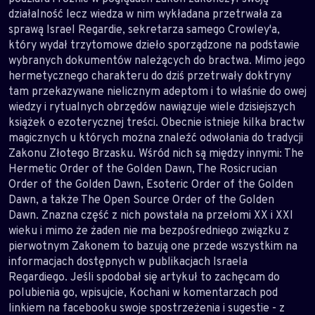
działalność lecz wiedza w nim wykładana przetrwała za
sprawą Israel Regardie, sekretarza samego Crowley'a,
który wydał trzytomowe dzieło sporządzone na podstawie
wybranych dokumentów należących do bractwa. Mimo jego
hermetycznego charakteru do dziś przetrwały doktryny
tam przekazywane nielicznym adeptom i to właśnie do owej
wiedzy i rytualnych obrzędów nawiązuje wiele dzisiejszych
książek o ezoterycznej treści. Obecnie istnieje kilka bractw
magicznych u których można znaleźć odwołania do tradycji
Zakonu Złotego Brzasku. Wśród nich są między innymi: The
Hermetic Order of the Golden Dawn, The Rosicrucian
Order of the Golden Dawn, Esoteric Order of the Golden
Dawn, a także The Open Source Order of the Golden
Dawn. Znazna część z nich powstała na przełomi XX i XXl
wieku i mimo że żaden nie ma bezpośredniego związku z
pierwotnym Zakonem to bazują one przede wszystkim na
informacjach dostępnych w publikacjach Israela
Regardiego. Jeśli spodobał się artykuł to zachęcam do
polubienia go, wpisujcie, Kochani w komentarzach pod
linkiem na facebooku swoje spostrzeżenia i sugestie - z