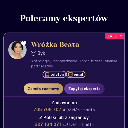
Polecamy ekspertów
Wróżka Beata
Byk
Astrologia
Jasnowidzenie
Tarot
biznes
finanse
partnerstwo
telefon
email
Zamów rozmowę
Zapytaj eksperta
Zadzwoń na
708 708 707
4.92 zł/min brutto
Z Polski lub z zagranicy
227 184 071
4.31 zł/min brutto