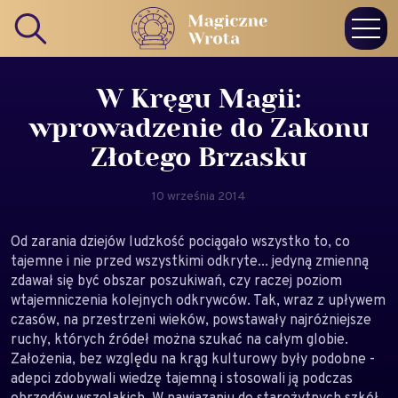
W Kręgu Magii:
wprowadzenie do Zakonu
Złotego Brzasku
10 września 2014
Od zarania dziejów ludzkość pociągało wszystko to, co
tajemne i nie przed wszystkimi odkryte... jedyną zmienną
zdawał się być obszar poszukiwań, czy raczej poziom
wtajemniczenia kolejnych odkrywców. Tak, wraz z upływem
czasów, na przestrzeni wieków, powstawały najróżniejsze
ruchy, których źródeł można szukać na całym globie.
Założenia, bez względu na krąg kulturowy były podobne -
adepci zdobywali wiedzę tajemną i stosowali ją podczas
obrzędów wszelakich. W nawiązaniu do starożytnych szkół