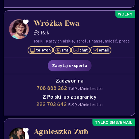
Wróżka Ewa
Rak
Reiki
Karty anielskie
Tarot
finanse
milość
praca
telefon
sms
chat
email
Zapytaj eksperta
Zadzwoń na
708 888 262
7.69 zł/min brutto
Z Polski lub z zagranicy
222 703 642
5.99 zł/min brutto
Agnieszka Zub