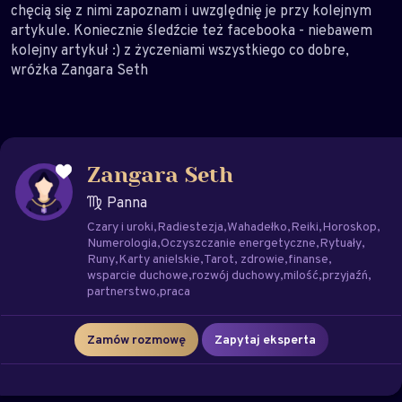
chęcią się z nimi zapoznam i uwzględnię je przy kolejnym
artykule. Koniecznie śledźcie też facebooka - niebawem
kolejny artykuł :) z życzeniami wszystkiego co dobre,
wróżka Zangara Seth
Zangara Seth
Panna
Czary i uroki
Radiestezja
Wahadełko
Reiki
Horoskop
Numerologia
Oczyszczanie energetyczne
Rytuały
Runy
Karty anielskie
Tarot
zdrowie
finanse
wsparcie duchowe
rozwój duchowy
milość
przyjaźń
partnerstwo
praca
Zamów rozmowę
Zapytaj eksperta