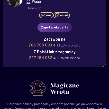
Waga
Horoskop
sms
email
Zapytaj eksperta
Zadzwoń na
708 708 003
4.92 zł/min brutto
Z Polski lub z zagranicy
227 184 082
4.31 zł/min brutto
Od ponad dekady pomagamy osobom poszukującym wsparcia w
życiu, oferując
rzetelne porady ezoteryczne, wróżby, konsultacje