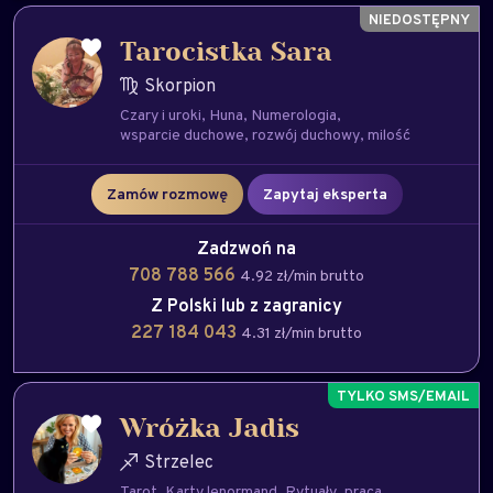
Tarocistka Sara
Skorpion
Czary i uroki
Huna
Numerologia
wsparcie duchowe
rozwój duchowy
milość
Zamów rozmowę
Zapytaj eksperta
Zadzwoń na
708 788 566
4.92 zł/min brutto
Z Polski lub z zagranicy
227 184 043
4.31 zł/min brutto
Wróżka Jadis
Strzelec
Tarot
Karty lenormand
Rytuały
praca