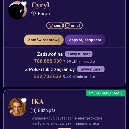
Cyryl
Baran
sms
email
Zamów rozmowę
Zapytaj eksperta
Zadzwoń na
nowy numer
708 888 939
7.69 zł/min brutto
Z Polski lub z zagranicy
nowy numer
222 703 639
5.49 zł/min brutto
IKA
Bliźnięta
Wahadełko
Oczyszczanie energetyczne
Karty anielskie
związki
finanse
praca