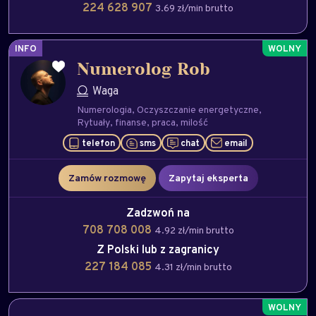
224 628 907
3.69 zł/min brutto
INFO
Numerolog Rob
Waga
Numerologia
Oczyszczanie energetyczne
Rytuały
finanse
praca
milość
telefon
sms
chat
email
Zamów rozmowę
Zapytaj eksperta
Zadzwoń na
708 708 008
4.92 zł/min brutto
Z Polski lub z zagranicy
227 184 085
4.31 zł/min brutto