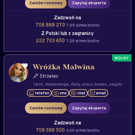
Zamów rozmowę
Zapytaj eksperta
Zadzwoń na
708 888 270
7.69 zł/min brutto
Z Polski lub z zagranicy
222 703 650
7.29 zł/min brutto
Wróżka Malwina
Strzelec
Tarot
Numerologia
Runy
praca
biznes
związki
telefon
sms
chat
email
Zamów rozmowę
Zapytaj eksperta
Zadzwoń na
708 588 500
3.69 zł/min brutto