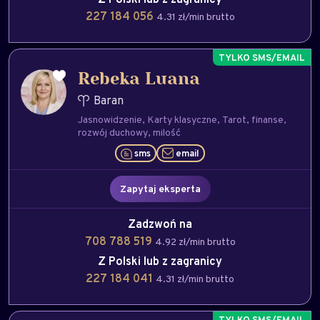
227 184 056
4.31 zł/min brutto
Rebeka Luana
Baran
Jasnowidzenie
Karty klasyczne
Tarot
finanse
rozwój duchowy
milość
sms
email
Zapytaj eksperta
Zadzwoń na
708 788 519
4.92 zł/min brutto
Z Polski lub z zagranicy
227 184 041
4.31 zł/min brutto