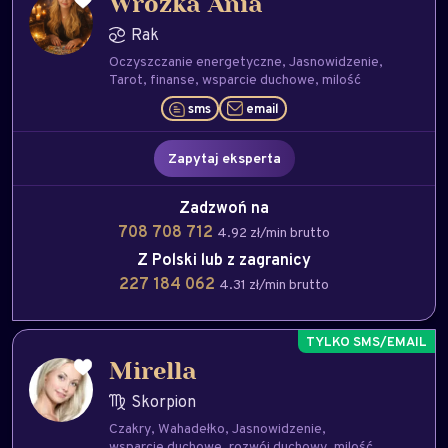
Wróżka Ania
Rak
Oczyszczanie energetyczne
Jasnowidzenie
Tarot
finanse
wsparcie duchowe
milość
sms
email
Zapytaj eksperta
Zadzwoń na
708 708 712
4.92 zł/min brutto
Z Polski lub z zagranicy
227 184 062
4.31 zł/min brutto
Mirella
Skorpion
Czakry
Wahadełko
Jasnowidzenie
wsparcie duchowe
rozwój duchowy
milość