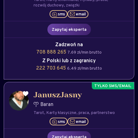
rozwój duchowy
związki
sms
email
Zapytaj eksperta
Zadzwoń na
708 888 265
7.69 zł/min brutto
Z Polski lub z zagranicy
222 703 645
6.49 zł/min brutto
JanuszJasny
Baran
Tarot
Karty klasyczne
praca
partnerstwo
sms
email
Zapytaj eksperta