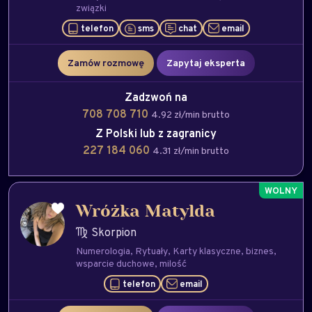
związki
telefon
sms
chat
email
Zamów rozmowę
Zapytaj eksperta
Zadzwoń na
708 708 710
4.92 zł/min brutto
Z Polski lub z zagranicy
227 184 060
4.31 zł/min brutto
Wróżka Matylda
Skorpion
Numerologia
Rytuały
Karty klasyczne
biznes
wsparcie duchowe
milość
telefon
email