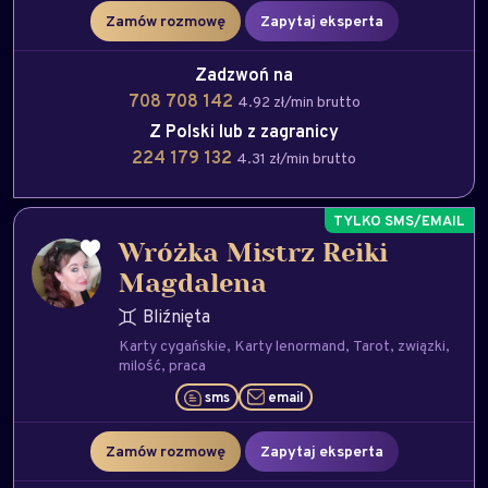
Zamów rozmowę
Zapytaj eksperta
Zadzwoń na
708 708 142
4.92 zł/min brutto
Z Polski lub z zagranicy
224 179 132
4.31 zł/min brutto
Wróżka Mistrz Reiki
Magdalena
Bliźnięta
Karty cygańskie
Karty lenormand
Tarot
związki
milość
praca
sms
email
Zamów rozmowę
Zapytaj eksperta