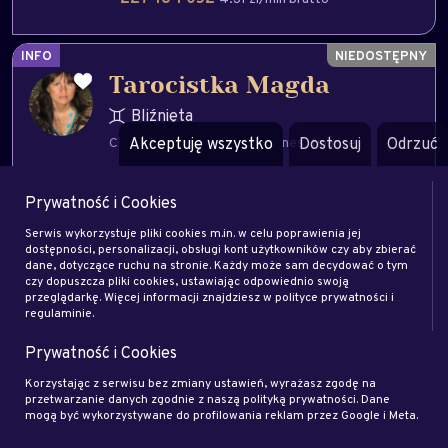
INFO
Tarocistka Magda
Bliźnięta
Czary i uroki
Akceptuję wszystko
Wahadełko
biznes
Dostosuj
finanse
Odrzuć
Zapytaj eksperta
Prywatność i Cookies
Serwis wykorzystuje pliki cookies m.in. w celu poprawienia jej
Zadzwoń na
dostępności, personalizacji, obsługi kont użytkowników czy aby zbierać
dane, dotyczące ruchu na stronie. Każdy może sam decydować o tym
708 708 722
4.92 zł/min brutto
czy dopuszcza pliki cookies, ustawiając odpowiednio swoją
Z Polski lub z zagranicy
przeglądarkę. Więcej informacji znajdziesz w polityce prywatności i
regulaminie.
227 184 076
4.31 zł/min brutto
Prywatność i Cookies
Korzystając z serwisu bez zmiany ustawień, wyrażasz zgodę na
przetwarzanie danych zgodnie z naszą polityką prywatności. Dane
Wróżka Milena
mogą być wykorzystywane do profilowania reklam przez Google i Meta.
Baran