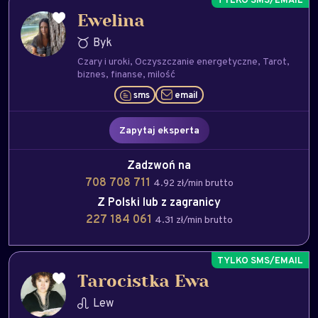
Ewelina
Byk
Czary i uroki
Oczyszczanie energetyczne
Tarot
biznes
finanse
milość
sms
email
Zapytaj eksperta
Zadzwoń na
708 708 711
4.92 zł/min brutto
Z Polski lub z zagranicy
227 184 061
4.31 zł/min brutto
Tarocistka Ewa
Lew