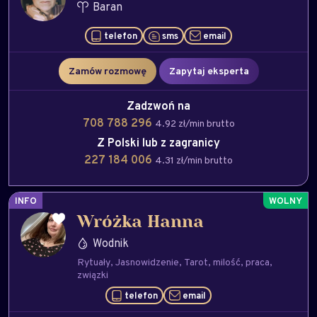
Baran
telefon
sms
email
Zamów rozmowę
Zapytaj eksperta
Zadzwoń na
708 788 296
4.92 zł/min brutto
Z Polski lub z zagranicy
227 184 006
4.31 zł/min brutto
INFO
Wróżka Hanna
Wodnik
Rytuały
Jasnowidzenie
Tarot
milość
praca
związki
telefon
email