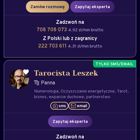
Zamów rozmowę
Zapytaj eksperta
Zadzwoń na
708 708 073
4.92 zł/min brutto
Z Polski lub z zagranicy
222 703 611
4.31 zł/min brutto
Tarocista Leszek
Panna
Numerologia
Oczyszczanie energetyczne
Tarot
biznes
wsparcie duchowe
partnerstwo
sms
email
Zapytaj eksperta
Zadzwoń na