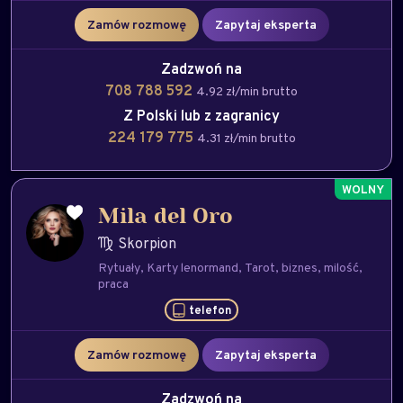
Zamów rozmowę
Zapytaj eksperta
Zadzwoń na
708 788 592
4.92 zł/min brutto
Z Polski lub z zagranicy
224 179 775
4.31 zł/min brutto
Mila del Oro
Skorpion
Rytuały
Karty lenormand
Tarot
biznes
milość
praca
telefon
Zamów rozmowę
Zapytaj eksperta
Zadzwoń na