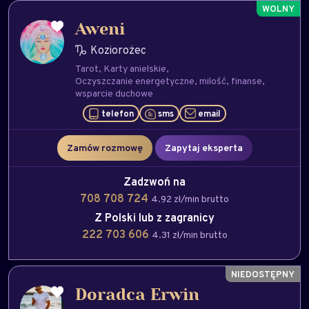
Aweni
Koziorożec
Tarot
Karty anielskie
Oczyszczanie energetyczne
milość
finanse
wsparcie duchowe
telefon
sms
email
Zamów rozmowę
Zapytaj eksperta
Zadzwoń na
708 708 724
4.92 zł/min brutto
Z Polski lub z zagranicy
222 703 606
4.31 zł/min brutto
Doradca Erwin