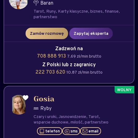
Baran
Tarot
Runy
Karty klasyczne
biznes
finanse
partnerstwo
Zamów rozmowę
Zapytaj eksperta
Zadzwoń na
708 888 913
7.69 zł/min brutto
Z Polski lub z zagranicy
222 703 620
10.87 zł/min brutto
Gosia
Ryby
Czary i uroki
Jasnowidzenie
Tarot
wsparcie duchowe
milość
partnerstwo
telefon
sms
email