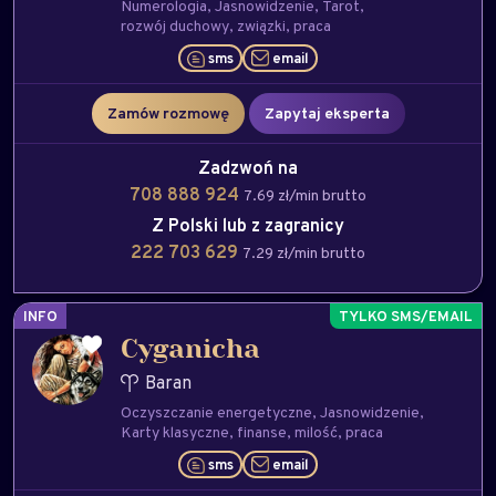
Numerologia
Jasnowidzenie
Tarot
rozwój duchowy
związki
praca
sms
email
Zamów rozmowę
Zapytaj eksperta
Zadzwoń na
708 888 924
7.69 zł/min brutto
Z Polski lub z zagranicy
222 703 629
7.29 zł/min brutto
INFO
Cyganicha
Baran
Oczyszczanie energetyczne
Jasnowidzenie
Karty klasyczne
finanse
milość
praca
sms
email