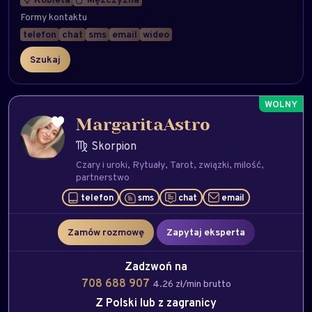
Formy kontaktu
telefon
chat
sms
email
wideo
MargaritaAstro
Skorpion
Czary i uroki
Rytuały
Tarot
związki
milość
partnerstwo
telefon
sms
chat
email
Zamów rozmowę
Zapytaj eksperta
Zadzwoń na
708 688 907
4.26 zł/min brutto
Z Polski lub z zagranicy