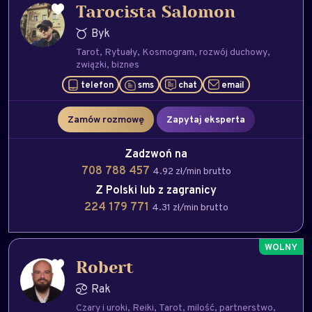
Tarocista Salomon
Byk
Tarot
Rytuały
Kosmogram
rozwój duchowy
związki
biznes
telefon
sms
chat
email
Zamów rozmowę
Zapytaj eksperta
Zadzwoń na
708 788 457
4.92 zł/min brutto
Z Polski lub z zagranicy
224 179 771
4.31 zł/min brutto
Robert
Rak
Czary i uroki
Reiki
Tarot
milość
partnerstwo