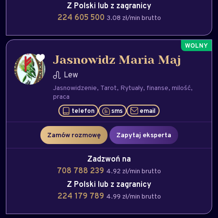
Z Polski lub z zagranicy
224 605 500
3.08 zł/min brutto
Jasnowidz Maria Maj
Lew
Jasnowidzenie
Tarot
Rytuały
finanse
milość
praca
telefon
sms
email
Zamów rozmowę
Zapytaj eksperta
Zadzwoń na
708 788 239
4.92 zł/min brutto
Z Polski lub z zagranicy
224 179 789
4.99 zł/min brutto