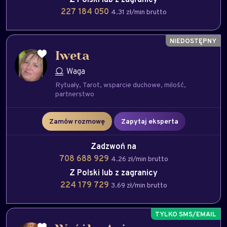
227 184 050
4.31 zł/min brutto
Iweta
Waga
Rytuały
Tarot
wsparcie duchowe
milość
partnerstwo
Zamów rozmowę
Zapytaj eksperta
Zadzwoń na
708 688 929
4.26 zł/min brutto
Z Polski lub z zagranicy
224 179 729
3.69 zł/min brutto