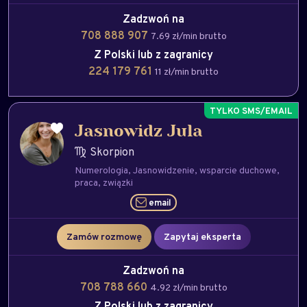
Zadzwoń na
708 888 907
7.69 zł/min brutto
Z Polski lub z zagranicy
224 179 761
11 zł/min brutto
Jasnowidz Jula
Skorpion
Numerologia
Jasnowidzenie
wsparcie duchowe
praca
związki
email
Zamów rozmowę
Zapytaj eksperta
Zadzwoń na
708 788 660
4.92 zł/min brutto
Z Polski lub z zagranicy