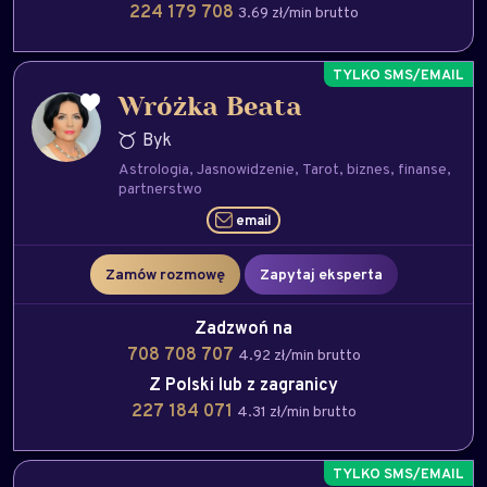
224 179 708
3.69 zł/min brutto
Wróżka Beata
Byk
Astrologia
Jasnowidzenie
Tarot
biznes
finanse
partnerstwo
email
Zamów rozmowę
Zapytaj eksperta
Zadzwoń na
708 708 707
4.92 zł/min brutto
Z Polski lub z zagranicy
227 184 071
4.31 zł/min brutto