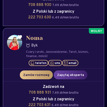
708 888 930
7.69 zł/min brutto
Z Polski lub z zagranicy
222 703 630
6.49 zł/min brutto
Noma
Byk
Czary i uroki
Jasnowidzenie
Tarot
biznes
finanse
milość
telefon
sms
email
Zamów rozmowę
Zapytaj eksperta
Zadzwoń na
708 888 931
7.69 zł/min brutto
Z Polski lub z zagranicy
222 703 631
6.49 zł/min brutto