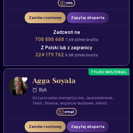
sms
Zamów rozmowę
Zapytaj eksperta
Zadzwoń na
708 888 668
7.69 zł/min brutto
Z Polski lub z zagranicy
224 179 762
9.98 zł/min brutto
Agga Soyala
Byk
Oczyszczanie energetyczne
Jasnowidzenie
Tarot
finanse
wsparcie duchowe
milość
email
Zamów rozmowę
Zapytaj eksperta