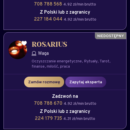
708 788 568
4.92 zł/min brutto
Z Polski lub z zagranicy
227 184 044
4.92 zł/min brutto
ROSARIUS
Waga
Oczyszczanie energetyczne
Rytuały
Tarot
finanse
milość
praca
Zamów rozmowę
Zapytaj eksperta
Zadzwoń na
708 788 670
4.92 zł/min brutto
Z Polski lub z zagranicy
224 179 735
4.31 zł/min brutto