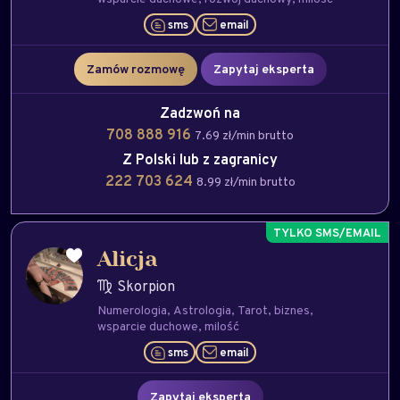
sms
email
Zamów rozmowę
Zapytaj eksperta
Zadzwoń na
708 888 916
7.69 zł/min brutto
Z Polski lub z zagranicy
222 703 624
8.99 zł/min brutto
Alicja
Skorpion
Numerologia
Astrologia
Tarot
biznes
wsparcie duchowe
milość
sms
email
Zapytaj eksperta