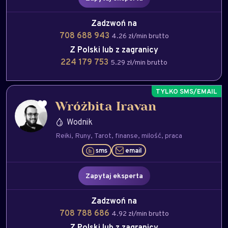
Zadzwoń na
708 688 943
4.26 zł/min brutto
Z Polski lub z zagranicy
224 179 753
5.29 zł/min brutto
Wróżbita Iravan
Wodnik
Reiki
Runy
Tarot
finanse
milość
praca
sms
email
Zapytaj eksperta
Zadzwoń na
708 788 686
4.92 zł/min brutto
Z Polski lub z zagranicy