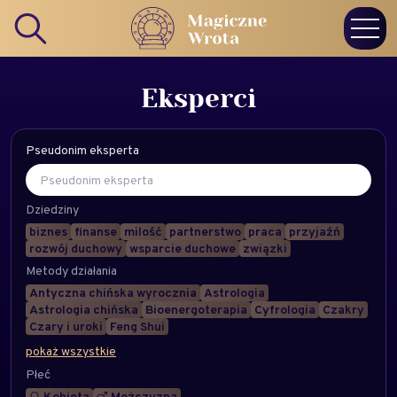
Eksperci
Pseudonim eksperta
Dziedziny
biznes
finanse
milość
partnerstwo
praca
przyjaźń
rozwój duchowy
wsparcie duchowe
związki
Metody działania
Antyczna chińska wyrocznia
Astrologia
Astrologia chińska
Bioenergoterapia
Cyfrologia
Czakry
Czary i uroki
Feng Shui
pokaż wszystkie
Płeć
Kobieta
Mężczyzna