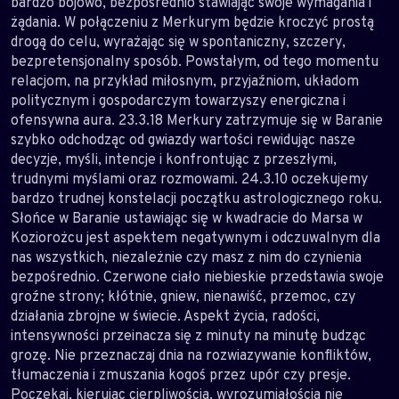
bardzo bojowo, bezpośrednio stawiając swoje wymagania i
żądania. W połączeniu z Merkurym będzie kroczyć prostą
drogą do celu, wyrażając się w spontaniczny, szczery,
bezpretensjonalny sposób. Powstałym, od tego momentu
relacjom, na przykład miłosnym, przyjaźniom, układom
politycznym i gospodarczym towarzyszy energiczna i
ofensywna aura. 23.3.18 Merkury zatrzymuje się w Baranie
szybko odchodząc od gwiazdy wartości rewidując nasze
decyzje, myśli, intencje i konfrontując z przeszłymi,
trudnymi myślami oraz rozmowami. 24.3.10 oczekujemy
bardzo trudnej konstelacji początku astrologicznego roku.
Słońce w Baranie ustawiając się w kwadracie do Marsa w
Koziorożcu jest aspektem negatywnym i odczuwalnym dla
nas wszystkich, niezależnie czy masz z nim do czynienia
bezpośrednio. Czerwone ciało niebieskie przedstawia swoje
groźne strony; kłótnie, gniew, nienawiść, przemoc, czy
działania zbrojne w świecie. Aspekt życia, radości,
intensywności przeinacza się z minuty na minutę budząc
grozę. Nie przeznaczaj dnia na rozwiazywanie konfliktów,
tłumaczenia i zmuszania kogoś przez upór czy presje.
Poczekaj, kierując cierpliwością, wyrozumiałością nie