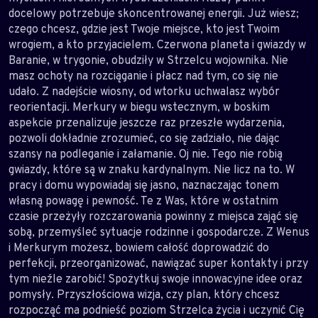
docelowy potrzebuje skoncentrowanej energii. Już wiesz;
czego chcesz, gdzie jest Twoje miejsce, kto jest Twoim
wrogiem, a kto przyjacielem. Czerwona planeta i gwiazdy w
Baranie, w trygonie, obudziły w Strzelcu wojownika. Nie
masz ochoty na rozciąganie i płacz nad tym, co się nie
udało. Z nadejście wiosny, od wtorku uchwalasz wybór
reorientacji. Merkury w biegu wstecznym, w boskim
aspekcie przenalizuje jeszcze raz przeszłe wydarzenia,
pozwoli dokładnie zrozumieć, co się zadziało, nie dając
szansy na podleganie i załamanie. Oj nie. Tego nie robią
gwiazdy, które są w znaku kardynalnym. Nie licz na to. W
pracy i domu wypowiadaj się jasno, naznaczając tonem
własną powagę i pewność. Te z Was, które w ostatnim
czasie przeżyły rozczarowania powinny z miejsca zająć się
sobą, przemyśleć sytuacje rodzinne i gospodarcze. Z Wenus
i Merkurym możesz, bowiem całość doprowadzić do
perfekcji, przeorganizować, nawiązać super kontakty i przy
tym nieźle zarobić! Spożytkuj swoje innowacyjne idee oraz
pomysły. Przyszłościowa wizja, czy plan, który chcesz
rozpocząć ma podnieść poziom Strzelca życia i uczynić Cię