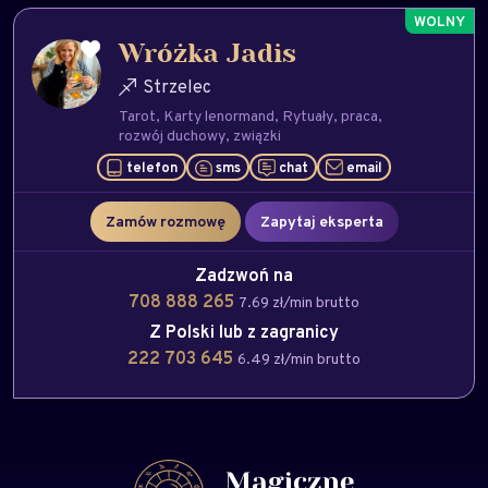
Wróżka Jadis
Strzelec
Tarot
Karty lenormand
Rytuały
praca
rozwój duchowy
związki
telefon
sms
chat
email
Zamów rozmowę
Zapytaj eksperta
Zadzwoń na
708 888 265
7.69 zł/min brutto
Z Polski lub z zagranicy
222 703 645
6.49 zł/min brutto