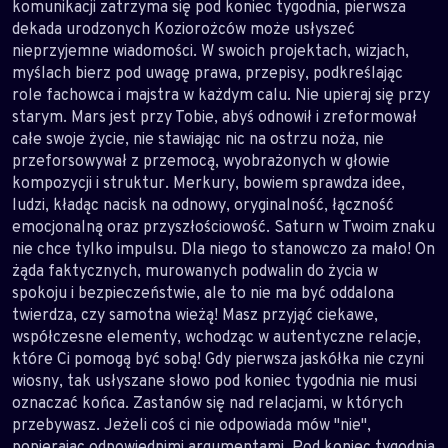
komunikacji zatrzyma się pod koniec tygodnia, pierwsza
dekada urodzonych Koziorożców może usłyszeć
nieprzyjemne wiadomości. W swoich projektach, wizjach,
myślach bierz pod uwagę prawa, przepisy, podkreślając
role fachowca i majstra w każdym calu. Nie upieraj się przy
starym. Mars jest przy Tobie, abyś odnowił i zreformował
całe swoje życie, nie stawiając nic na ostrzu noża, nie
przeforsowywał z przemocą, wyobrażonych w głowie
kompozycji i struktur. Merkury, bowiem sprawdza idee,
ludzi, kładąc nacisk na odnowy, oryginalność, łączność
emocjonalną oraz przyszłościowość. Saturn w Twoim znaku
nie chce tylko impulsu. Dla niego to stanowczo za mało! On
żąda faktycznych, murowanych podwalin do życia w
spokoju i bezpieczeństwie, ale to nie ma być oddalona
twierdza, czy samotna wieżą! Masz przyjąć ciekawe,
współczesne elementy, wchodząc w autentyczne relacje,
które Ci pomogą być sobą! Gdy pierwsza jaskółka nie czyni
wiosny, tak usłyszane słowo pod koniec tygodnia nie musi
oznaczać końca. Zastanów się nad relacjami, w których
przebywasz. Jeżeli coś ci nie odpowiada mów "nie",
popierając odpowiednimi argumentami. Pod koniec tygodnia