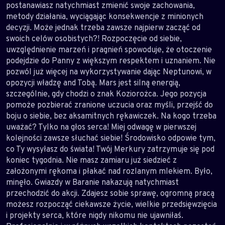
postanawiasz natychmiast zmienić swoje zachowania,
metody działania, wyciągając konsekwencje z minionych
decyzji. Może jednak trzeba zawsze najpierw zacząć od
swoich celów osobistych?! Rozpoczęcie od siebie,
uwzględnienie marzeń i pragnień spowoduje, że otoczenie
podejdzie do Panny z większym respektem i uznaniem. Nie
pozwól już więcej na wykorzystywanie dając Neptunowi, w
opozycji władzę and Tobą. Mars jest silną energią,
szczególnie, gdy chodzi o znak Koziorożca. Jego pozycja
pomoże pozbierać zranione uczucia oraz myśli, przejść do
boju o siebie, bez aksamitnych rękawiczek. Na kogo trzeba
uważać? Tylko na głos serca! Miej odwagę w pierwszej
kolejności zawsze słuchać siebie! Środowisko odpowie tym,
co Ty wysyłasz do świata! Twój Merkury zatrzymuje się pod
koniec tygodnia. Nie masz zamiaru już siedzieć z
założonymi rękoma i płakać nad rozlanym mlekiem. Było,
minęło. Gwiazdy w Baranie nakazują natychmiast
przechodzić do akcji. Zdajesz sobie sprawę, ogromną pracą
możesz rozpocząć ciekawsze życie, wielkie przedsięwzięcia
i projekty serca, które nigdy nikomu nie ujawniłaś.