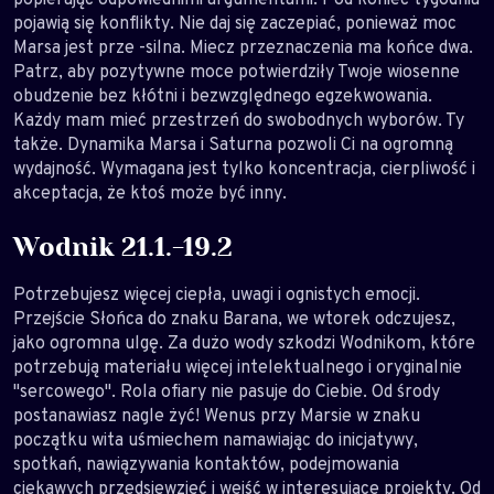
pojawią się konflikty. Nie daj się zaczepiać, ponieważ moc
Marsa jest prze -silna. Miecz przeznaczenia ma końce dwa.
Patrz, aby pozytywne moce potwierdziły Twoje wiosenne
obudzenie bez kłótni i bezwzględnego egzekwowania.
Każdy mam mieć przestrzeń do swobodnych wyborów. Ty
także. Dynamika Marsa i Saturna pozwoli Ci na ogromną
wydajność. Wymagana jest tylko koncentracja, cierpliwość i
akceptacja, że ktoś może być inny.
Wodnik 21.1.-19.2
Potrzebujesz więcej ciepła, uwagi i ognistych emocji.
Przejście Słońca do znaku Barana, we wtorek odczujesz,
jako ogromna ulgę. Za dużo wody szkodzi Wodnikom, które
potrzebują materiału więcej intelektualnego i oryginalnie
"sercowego". Rola ofiary nie pasuje do Ciebie. Od środy
postanawiasz nagle żyć! Wenus przy Marsie w znaku
początku wita uśmiechem namawiając do inicjatywy,
spotkań, nawiązywania kontaktów, podejmowania
ciekawych przedsięwzięć i wejść w interesujące projekty. Od