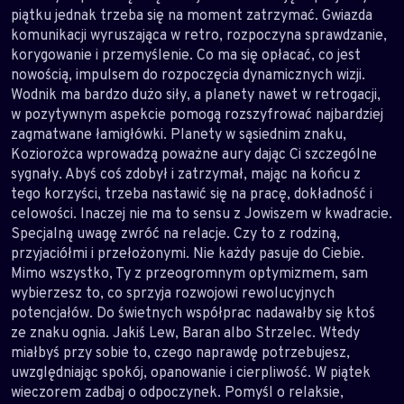
piątku jednak trzeba się na moment zatrzymać. Gwiazda
komunikacji wyruszająca w retro, rozpoczyna sprawdzanie,
korygowanie i przemyślenie. Co ma się opłacać, co jest
nowością, impulsem do rozpoczęcia dynamicznych wizji.
Wodnik ma bardzo dużo siły, a planety nawet w retrogacji,
w pozytywnym aspekcie pomogą rozszyfrować najbardziej
zagmatwane łamigłówki. Planety w sąsiednim znaku,
Koziorożca wprowadzą poważne aury dając Ci szczególne
sygnały. Abyś coś zdobył i zatrzymał, mając na końcu z
tego korzyści, trzeba nastawić się na pracę, dokładność i
celowości. Inaczej nie ma to sensu z Jowiszem w kwadracie.
Specjalną uwagę zwróć na relacje. Czy to z rodziną,
przyjaciółmi i przełożonymi. Nie każdy pasuje do Ciebie.
Mimo wszystko, Ty z przeogromnym optymizmem, sam
wybierzesz to, co sprzyja rozwojowi rewolucyjnych
potencjałów. Do świetnych współprac nadawałby się ktoś
ze znaku ognia. Jakiś Lew, Baran albo Strzelec. Wtedy
miałbyś przy sobie to, czego naprawdę potrzebujesz,
uwzględniając spokój, opanowanie i cierpliwość. W piątek
wieczorem zadbaj o odpoczynek. Pomyśl o relaksie,