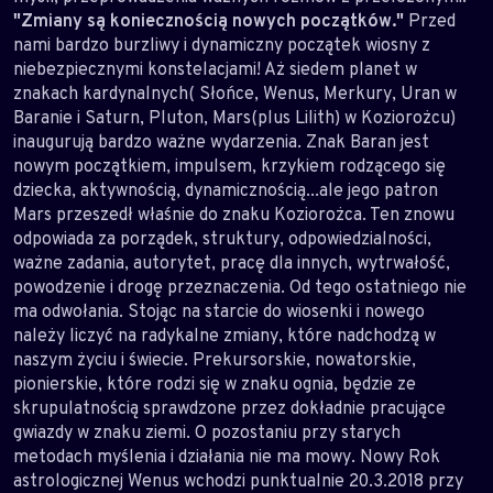
"Zmiany są koniecznością nowych początków."
Przed
nami bardzo burzliwy i dynamiczny początek wiosny z
niebezpiecznymi konstelacjami! Aż siedem planet w
znakach kardynalnych( Słońce, Wenus, Merkury, Uran w
Baranie i Saturn, Pluton, Mars(plus Lilith) w Koziorożcu)
inaugurują bardzo ważne wydarzenia. Znak Baran jest
nowym początkiem, impulsem, krzykiem rodzącego się
dziecka, aktywnością, dynamicznością...ale jego patron
Mars przeszedł właśnie do znaku Koziorożca. Ten znowu
odpowiada za porządek, struktury, odpowiedzialności,
ważne zadania, autorytet, pracę dla innych, wytrwałość,
powodzenie i drogę przeznaczenia. Od tego ostatniego nie
ma odwołania. Stojąc na starcie do wiosenki i nowego
należy liczyć na radykalne zmiany, które nadchodzą w
naszym życiu i świecie. Prekursorskie, nowatorskie,
pionierskie, które rodzi się w znaku ognia, będzie ze
skrupulatnością sprawdzone przez dokładnie pracujące
gwiazdy w znaku ziemi. O pozostaniu przy starych
metodach myślenia i działania nie ma mowy. Nowy Rok
astrologicznej Wenus wchodzi punktualnie 20.3.2018 przy