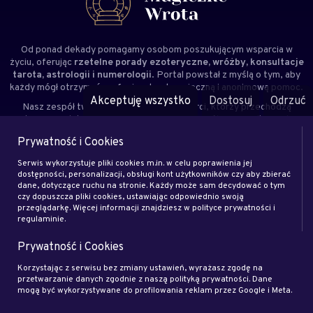
Od ponad dekady pomagamy osobom poszukującym wsparcia w
życiu, oferując
rzetelne porady ezoteryczne, wróżby, konsultacje
tarota, astrologii i numerologii
. Portal powstał z myślą o tym, aby
każdy mógł otrzymać profesjonalną, bezpieczną i anonimową pomoc.
Akceptuję wszystko
Dostosuj
Odrzuć
Nasz zespół tworzą doświadczeni
eksperci
, którzy przechodzą
staranną selekcję i weryfikację – nie ma tu osób przypadkowych.
Kierujemy się autentycznością, odpowiedzialnością i dbałością o
Prywatność i Cookies
indywidualne potrzeby każdego Klienta.
Magiczne Wrota to
miejsce, gdzie znajdziesz wskazówki, wsparcie i inspirację na co
Serwis wykorzystuje pliki cookies m.in. w celu poprawienia jej
dzień.
dostępności, personalizacji, obsługi kont użytkowników czy aby zbierać
dane, dotyczące ruchu na stronie. Każdy może sam decydować o tym
czy dopuszcza pliki cookies, ustawiając odpowiednio swoją
Pomoc
przeglądarkę. Więcej informacji znajdziesz w polityce prywatności i
regulaminie.
Jak zamówić rozmowę?
Prywatność i Cookies
Jak dzwonić z zagranicy?
Korzystając z serwisu bez zmiany ustawień, wyrażasz zgodę na
Rozmowa bez rejestracji
przetwarzanie danych zgodnie z naszą polityką prywatności. Dane
Zapłać gotówką i rozmawiaj bez limitów
mogą być wykorzystywane do profilowania reklam przez Google i Meta.
Kontakt