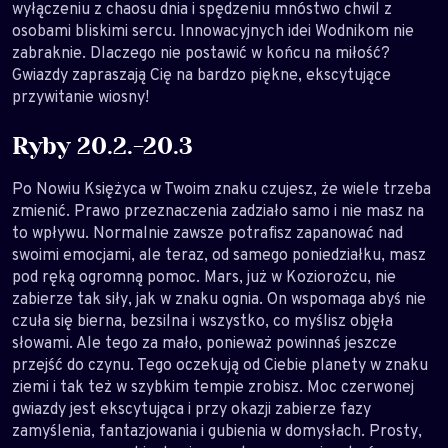
wyłączeniu z chaosu dnia i spędzeniu mnóstwo chwil z
osobami bliskimi sercu. Innowacyjnych idei Wodnikom nie
zabraknie. Dlaczego nie postawić w końcu na miłość?
Gwiazdy zapraszają Cię na bardzo piękne, ekscytujące
przywitanie wiosny!
Ryby 20.2.-20.3
Po Nowiu Księżyca w Twoim znaku czujesz, że wiele trzeba
zmienić. Prawo przeznaczenia zadziało samo i nie masz na
to wpływu. Normalnie zawsze potrafisz zapanować nad
swoimi emocjami, ale teraz, od samego poniedziałku, masz
pod ręką ogromną pomoc. Mars, już w Koziorożcu, nie
zabierze tak siły, jak w znaku ognia. On wspomaga abyś nie
czuła się bierna, bezsilna i wszystko, co myślisz objęła
słowami. Ale tego za mało, ponieważ powinnaś jeszcze
przejść do czynu. Tego oczekują od Ciebie planety w znaku
ziemi i tak też w szybkim tempie zrobisz. Moc czerwonej
gwiazdy jest ekscytująca i przy okazji zabierze fazy
zamyślenia, fantazjowania i gubienia w domysłach. Prosty,