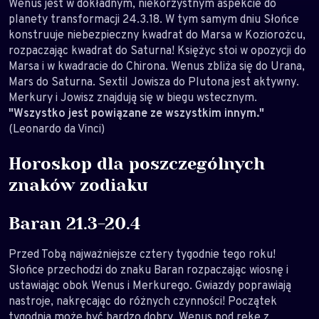
Wenus jest w dokładnym, niekorzystnym aspekcie do
planety transformacji 24.3.18. W tym samym dniu Słońce
konstruuje niebezpieczny kwadrat do Marsa w Koziorożcu,
rozpaczając kwadrat do Saturna! Księżyc stoi w opozycji do
Marsa i w kwadracie do Chirona. Wenus zbliża się do Urana,
Mars do Saturna. Sextil Jowisza do Plutona jest aktywny.
Merkury i Jowisz znajdują się w biegu wstecznym.
"Wszystko jest powiązane ze wszystkim innym."
(Leonardo da Vinci)
Horoskop dla poszczególnych
znaków zodiaku
Baran 21.3-20.4
Przed Tobą najważniejsze cztery tygodnie tego roku!
Słońce przechodzi do znaku Baran rozpaczając wiosnę i
ustawiając obok Wenus i Merkurego. Gwiazdy poprawiają
nastroje, nakręcając do różnych czynności! Początek
tygodnia może być bardzo dobry. Wenus pod rękę z