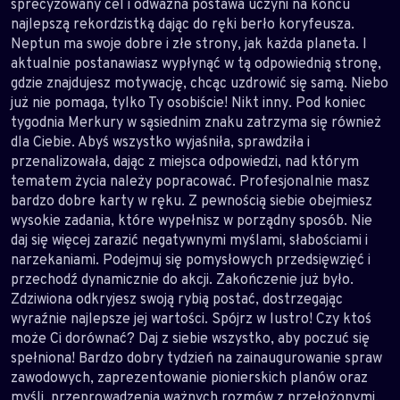
sprecyzowany cel i odważna postawa uczyni na końcu
najlepszą rekordzistką dając do ręki berło koryfeusza.
Neptun ma swoje dobre i złe strony, jak każda planeta. I
aktualnie postanawiasz wypłynąć w tą odpowiednią stronę,
gdzie znajdujesz motywację, chcąc uzdrowić się samą. Niebo
już nie pomaga, tylko Ty osobiście! Nikt inny. Pod koniec
tygodnia Merkury w sąsiednim znaku zatrzyma się również
dla Ciebie. Abyś wszystko wyjaśniła, sprawdziła i
przenalizowała, dając z miejsca odpowiedzi, nad którym
tematem życia należy popracować. Profesjonalnie masz
bardzo dobre karty w ręku. Z pewnością siebie obejmiesz
wysokie zadania, które wypełnisz w porządny sposób. Nie
daj się więcej zarazić negatywnymi myślami, słabościami i
narzekaniami. Podejmuj się pomysłowych przedsięwzięć i
przechodź dynamicznie do akcji. Zakończenie już było.
Zdziwiona odkryjesz swoją rybią postać, dostrzegając
wyraźnie najlepsze jej wartości. Spójrz w lustro! Czy ktoś
może Ci dorównać? Daj z siebie wszystko, aby poczuć się
spełniona! Bardzo dobry tydzień na zainaugurowanie spraw
zawodowych, zaprezentowanie pionierskich planów oraz
myśli, przeprowadzenia ważnych rozmów z przełożonymi.