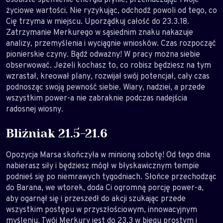
życiowe wartości. Nie ryzykując, odchodź powoli od tego, co
Cię trzyma w miejscu. Uporządkuj całość do 23.3.18.
Zatrzymanie Merkurego w sąsiednim znaku nakazuje
analizy, przemyślenia i wyciągnie wniosków. Czas rozpocząć
pionierskie czyny. Bądź odważny! W pracy można siebie
obserwować. Jeżeli kochasz to, co robisz będziesz na tym
wzrastał, kreował plany, rozwijał swój potencjał, cały czas
podnosząc swoją pewność siebie. Wiary, nadziei, a przede
wszystkim power-a nie zabraknie podczas nadejścia
radosnej wiosny.
Bliźniak 21.5-21.6
Opozycja Marsa skończyła w minioną sobotę! Od tego dnia
nabierasz siły i będziesz mógł w błyskawicznym tempie
podnieś się po niemrawych tygodniach. Słońce przechodząc
do Barana, we wtorek, doda Ci ogromną porcję power-a,
aby ogarnął się i przeszedł do akcji szukając przede
wszystkim postępu w przyszłościowym, innowacyjnym
myśleniu. Twój Merkury jest do 23.3 w biegu prostym i