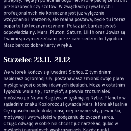
przepisy, reguły i polecenia odgórne, które padną ze strony
przełożonych czy szefów. W związkach prywatnych i
profesjonalnych nie konieczne jest już wyłącznie
wzdychanie i marzenie, ale realna postawa, bycie tu i teraz
poparte faktycznym czynem. Pokaż jak bardzo jesteś
odpowiedzialny. Mars, Pluton, Saturn, Lilith oraz Jowisz są
Twoimi sprzymierzeńcami przez całe siedem dni tygodnia.
Masz bardzo dobre karty w ręku.
Strzelec 23.11.-21.12
We wtorek kończy się kwadrat Słońca. Z tym dniem
nabierasz ogromnej siły, postanawiasz zmienić swoje plany
myśląc więcej o sobie i dawnych ideałach. Może w ostatnim
tygodniu wiele się ,,rozmyło", a pewnie zrozumiałeś
mnóstwo po Nowiu Księżyca w tęskniącej Rybie. Planety w
sąsiednim znaku Koziorożcu i gwiazda Mars, która aktualnie
Cię opuściła nagle dodaj masę niepoznanej siły, pewności,
motywacji i wytrwałości w podążaniu do życzeń serca.
Czując odwagę w sobie nie chcesz już narzekać, gubić w
myślach i nierealnych wyobrażeniach. Każdy punkt