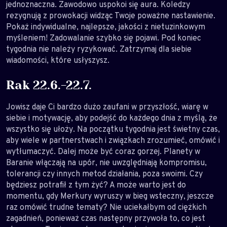
jednoznaczna. Zawodowo uspokoi się aura. Koledzy
rezygnują z prowokacji widząc Twoje poważne nastawienie.
Pokaż indywidualne, najlepsze, jakości z nietuzinkowym
myśleniem! Zadowalanie szybko się pojawi. Pod koniec
tygodnia nie należy ryzykować. Zatrzymaj dla siebie
wiadomości, które usłyszysz.
Rak 22.6.-22.7.
Jowisz daje Ci bardzo dużo zaufani w przyszłość, wiarę w
siebie i motywację, aby podejść do każdego dnia z myślą, że
wszystko się ułoży. Na początku tygodnia jest świetny czas,
aby wiele w partnerstwach i związkach zrozumieć, omówić i
wytłumaczyć. Dalej może być coraz gorzej. Planety w
Baranie włączają na upór, nie uwzględniają kompromisu,
tolerancji czy innych metod działania, poza swoimi. Czy
będziesz potrafił z tym żyć? A może warto jest do
momentu, gdy Merkury wyruszy w bieg wsteczny, jeszcze
raz omówić trudne tematy? Nie uciekałbym od ciężkich
zagadnień, ponieważ czas następny przywoła to, co jest