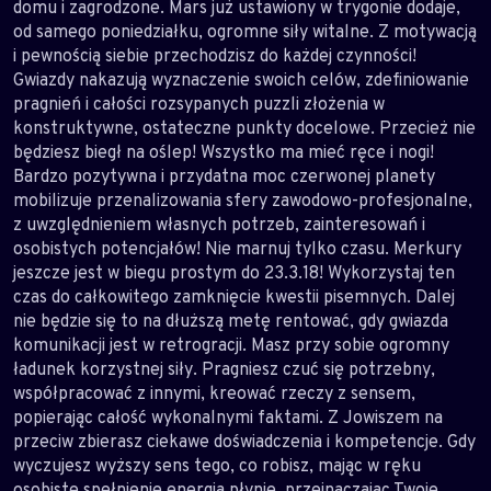
domu i zagrodzone. Mars już ustawiony w trygonie dodaje,
od samego poniedziałku, ogromne siły witalne. Z motywacją
i pewnością siebie przechodzisz do każdej czynności!
Gwiazdy nakazują wyznaczenie swoich celów, zdefiniowanie
pragnień i całości rozsypanych puzzli złożenia w
konstruktywne, ostateczne punkty docelowe. Przecież nie
będziesz biegł na oślep! Wszystko ma mieć ręce i nogi!
Bardzo pozytywna i przydatna moc czerwonej planety
mobilizuje przenalizowania sfery zawodowo-profesjonalne,
z uwzględnieniem własnych potrzeb, zainteresowań i
osobistych potencjałów! Nie marnuj tylko czasu. Merkury
jeszcze jest w biegu prostym do 23.3.18! Wykorzystaj ten
czas do całkowitego zamknięcie kwestii pisemnych. Dalej
nie będzie się to na dłuższą metę rentować, gdy gwiazda
komunikacji jest w retrogracji. Masz przy sobie ogromny
ładunek korzystnej siły. Pragniesz czuć się potrzebny,
współpracować z innymi, kreować rzeczy z sensem,
popierając całość wykonalnymi faktami. Z Jowiszem na
przeciw zbierasz ciekawe doświadczenia i kompetencje. Gdy
wyczujesz wyższy sens tego, co robisz, mając w ręku
osobiste spełnienie energia płynie, przeinaczając Twoje