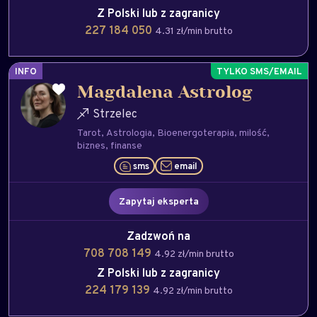
Z Polski lub z zagranicy
227 184 050
4.31 zł/min brutto
INFO
Magdalena Astrolog
Strzelec
Tarot
Astrologia
Bioenergoterapia
milość
biznes
finanse
sms
email
Zapytaj eksperta
Zadzwoń na
708 708 149
4.92 zł/min brutto
Z Polski lub z zagranicy
224 179 139
4.92 zł/min brutto