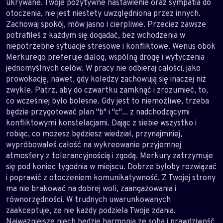
ukrywane. Twoje pozytywne nastawienie oraz sympatia do
otoczenia, nie jest niestety uwzględniona przez innych.
Zachowaj spokój, mów jasno i cierpliwie. Przecież zawsze
potrafiłeś z każdym się dogadać, bez wchodzenia w
niepotrzebne sytuacje stresowe i konfliktowe. Wenus obok
Merkurego preferuje dialog, wspólną drogę i wytyczenia
jednomyślnych celów. W pracy nie odbieraj całości, jako
prowokację, nawet, gdy koledzy zachowują się inaczej niż
zwykle. Patrz, aby do czwartku zamknąć i zrozumieć, to,
co wcześniej było bolesne. Gdy jest to niemożliwe, trzeba
będzie przygotować plan "b" i "c"... z nadchodzącymi
konfliktowymi konstelacjami. Dając z siebie wszystko i
robiąc, co możesz będziesz wiedział, przynajmniej,
wypróbowałeś całość na wykreowanie przyjemnej
atmosfery z tolerancyjnością i zgodą. Merkury zatrzymuje
się pod koniec tygodnia w miejscu. Dobrze byłoby rozwiązać
i poprawić z otoczeniem komunikatywność. Z Twojej strony
ma nie brakować na dobrej woli, zaangażowania i
równorzędności. W trudnych uwarunkowanych
zaakceptuje, ze nie każdy podziela Twoje zdania.
Najważniejsze niech będzie harmonia ze sobą i prawdziwość