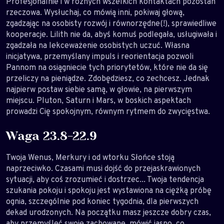
Profesjonalnie i w różnych wszelkich kontaktach pozostań
rzeczowa. Wysłuchaj, co mówią inni, pokiwaj głową,
zgadzając na osobisty rozwój i równorzędne(!), sprawiedliwe
kooperacje. Lilith nie da, abyś komuś podlegała, usługiwała i
zgadzała na lekceważenie osobistych uczuć. Własna
inicjatywa, przemyślany impuls i reorientacja pozwoli
Pannom na osiągniecie tych priorytetów, które nie da się
przeliczy na pieniądze. Zdobędziesz, co zechcesz. Jednak
najpierw postaw siebie samą, w głowie, na pierwszym
miejscu. Pluton, Saturn i Mars, w boskich aspektach
prowadzi Cię spokojnym, równym rytmem do zwycięstwa.
Waga 23.8-22.9
Twoja Wenus, Merkury i od wtorku Słońce stoją
naprzeciwko. Czasami musi dojść do przejaskrawionych
sytuacji, aby coś zrozumieć i dostrzec... Twoja tendencja
szukania pokoju i spokoju jest wystawiona na ciężką próbę
ognia, szczególnie pod koniec tygodnia, dla pierwszych
dekad urodzonych. Na początku masz jeszcze dobry czas,
aby przemyśleć swoje zachowane, mówić jasno, co