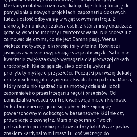
Merkurym ułatwia rozmowy, dialogi, daje dobrą tonację do
pomyślenia o nowych projektach, zapoznaniu ciekawych
ludzi, a całość odbywa się w wyjątkowym nastroju. Z
planetą komunikacji szukasz osób, z którymi się dogadzasz,
gdzie są wspólne interesy i zainteresowania. Nie chcesz już
zajmować się czymś, co nie jest Barana pasją. Wenus
większa motywację, ekspresje i siły witalne. Rośniesz i
jaśniejesz w oczach wypełniając swoje obowiązki. Saturn w
kwadracie zwiększa swoje wymagania dla pierwszej dekady
urodzonych. Nie ociągaj się, ale z ochotą wykonuj
priorytety myśląc o przyszłości. Początki pierwszej dekady
urodzonych mają do czynienia z kwadratem patrona Marsa,
który może nie zgadzać się na metody działania, jeżeli
zapomniałeś o przestrzeganiu reguł i przepisów. Od
poniedziałku wypada kontrolować swoje moce i kierować
tylko tam energię, gdzie się opłaca. Nie zajmuj się
powierzchownym wchodząc w bezsensowne kłótnie czy
prowokacje z zewnątrz. Mars przypomni o Twoich
potrzebach i potrzebie postawy autorytetu! Wszak jesteś
znakiem kardynalnym i masz tu, coś ważnego do