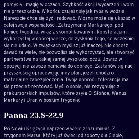
pomysły i magię w oczach. Szybkość akcji i wydarzeń Lwom
nie przeszkadza. W końcu czujesz się jak ryba w wodzie.
Nareszcie chce się żyć i radować. Wiosna może się ukazać w
całej swoje wspaniałości. Zatrzymanie Merkurego, pod
koniec tygodnia, wraz z skomplikowanymi konstelacjami
wykorzystaj w dobrej wierze, do zyskania tego, co wcześniej
się nie udało. W związkach myślisz już inaczej. Nie chcesz
dawać za wiele, nie pozwolisz się wykorzystać, ale stworzyć
partnerstwa na takiej samej wysokości oczu. Jowisz w
opozycji nie zawsze namawia do dobrego. Zastanów się nad
przyszłością opracowując inny plan, jeżeli chodzi o
materialne zabezpieczenia. Twoja dobroć i tolerancja ma
się przecież rentować. Myśl o sobie, nie rezygnując z
prekursorskich impulsów, które zsyła Ci Słońce, Wenus,
Merkury i Uran w boskim trygonie!
Panna 23.8-22.9
Po Nowiu Księżyca naprzeciw wiele zrozumiałaś. Z
trygonem Marsa, który już świeci od soboty dla Ciebie,