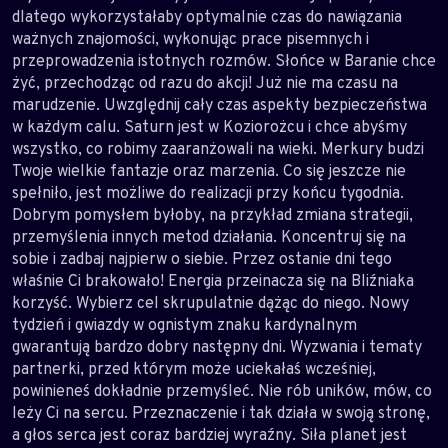
dlatego wykorzystałaby optymalnie czas do nawiązania
ważnych znajomości, wykonując prace pisemnych i
przeprowadzenia istotnych rozmów. Słońce w Baranie chce
żyć, przechodząc od razu do akcji! Już nie ma czasu na
marudzenie. Uwzględnij cały czas aspekty bezpieczeństwa
w każdym calu. Saturn jest w Koziorożcu i chce abyśmy
wszystko, co robimy zaaranżowali na wieki. Merkury budzi
Twoje wielkie fantazje oraz marzenia. Co się jeszcze nie
spełniło, jest możliwe do realizacji przy końcu tygodnia.
Dobrym pomysłem byłoby, na przykład zmiana strategii,
przemyślenia innych metod działania. Koncentruj się na
sobie i zadbaj najpierw o siebie. Przez ostanie dni tego
właśnie Ci brakowało! Energia przeinacza się na Bliźniaka
korzyść. Wybierz cel skrupulatnie dążąc do niego. Nowy
tydzień i gwiazdy w ognistym znaku kardynalnym
gwarantują bardzo dobry następny dni. Wyzwania i tematy
partnerki, przed którym może uciekałaś wcześniej,
powinieneś dokładnie przemyśleć. Nie rób uników, mów, co
leży Ci na sercu. Przeznaczenie i tak działa w swoją stronę,
a głos serca jest coraz bardziej wyraźny. Siła planet jest