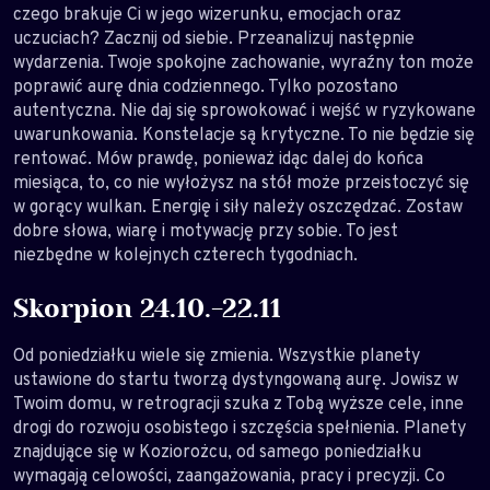
czego brakuje Ci w jego wizerunku, emocjach oraz
uczuciach? Zacznij od siebie. Przeanalizuj następnie
wydarzenia. Twoje spokojne zachowanie, wyraźny ton może
poprawić aurę dnia codziennego. Tylko pozostano
autentyczna. Nie daj się sprowokować i wejść w ryzykowane
uwarunkowania. Konstelacje są krytyczne. To nie będzie się
rentować. Mów prawdę, ponieważ idąc dalej do końca
miesiąca, to, co nie wyłożysz na stół może przeistoczyć się
w gorący wulkan. Energię i siły należy oszczędzać. Zostaw
dobre słowa, wiarę i motywację przy sobie. To jest
niezbędne w kolejnych czterech tygodniach.
Skorpion 24.10.-22.11
Od poniedziałku wiele się zmienia. Wszystkie planety
ustawione do startu tworzą dystyngowaną aurę. Jowisz w
Twoim domu, w retrogracji szuka z Tobą wyższe cele, inne
drogi do rozwoju osobistego i szczęścia spełnienia. Planety
znajdujące się w Koziorożcu, od samego poniedziałku
wymagają celowości, zaangażowania, pracy i precyzji. Co