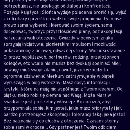
potrzebujesz, nie uciekając od dialogu i konfrontacji.
Pozycja Księżyca i Słońca wydaje polecenie bronić się, wyjść
z roli ofiary i przejść do walki o swoje pragnienia. Ty, masz
prawo sama wybierać i kierować swoim życiem, sama
decydować, tworzyć przyszłościowe plany, bez akceptacji
narzucania woli otoczenia. Gwiazdy w ognistym znaku
sprzyjają inicjatywie, pionierskim impulsom i możliwości
pokazania się z bojowej, odważnej strony. Warunki stawiane
Ci przez najbliższych, partnerów, rodzinę, przełożonych
kolegów, etc wcale nie musisz bez dyskusji spełniać! Miej,
odwagę mieć swoje zdanie, nawet, jeżeli wzbudzi to
ogromne zdziwienie! Merkury zatrzymuje się w piątek
wyruszając w bieg wsteczny. Masz dosyć informacji i
krytyki, które na mają nic wspólnego z Twoim ideałem. Od
piątku niebo robi się ciemne nad Wagą. Może Mars w
kwadracie jest potrzebny własnej z Koziorożca, abyś
przypomniała sobie, kim jesteś, jakie masz priorytety i jak
bardzo potrzebujesz akceptacji i tolerancji taką, jaka jesteś!
Bez naginania się do głosów z otoczenia. Czasami stoimy
sobie sami w drodze... Gdy partner jest Twoim odbiciem,