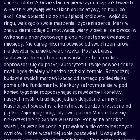
chcesz zdobyć? Gdzie stać na pierwszym miejscu? Gwiazdy
w Baranie wzywają wszystkich do inicjatywy, do boju, do
akcji! Czas obudzić się ze snu śpiącej królewny i wejść do
ringu, walcząc o swoje marzenia i życzenia serca. Mars w
znaku ziemi dodaje Ci motywacji, wiary w siebie i celowości w
wykonaniu priorytetowego planu na następne dwanaście
miesięcy. Nie daj się nikomu odwieść od swoich zamiarów,
nie decyduj na jakiekolwiek ryzyka. Potrzebujesz
fachowości, kompetencji i pewności, że to, co robisz
doprowadzi Cię do pozycji autorytetu. Twoje pewne i dobre
myśli będą działały w bardzo szybkim tempie. Rozpocznij
budowle swoich marzeń kładąc od samego poniedziałku
pomalutku fundamenty. Merkury zatrzymuje się w pod
koniec tygodnia rozpoczynając sprawdzanie i korekty
naszych myśli, utrudniając jednak dogadanie z innymi.
Nastrój jest specjalny, a konstelacje bardzo krytyczne od
piątku. Zajmuj się sobą, gdy Twój patron Mars ustawi się
niekorzystnie do Słońca w Baranie. Robiąc na przekór
światu, za wszelka cenę, z prowokacją nie otrzymasz tych
wyników, które wcześniej sobie postawiłeś. Uwzględniaj