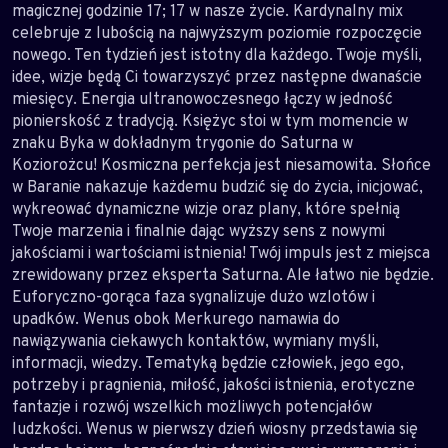
magicznej godzinie 17; 17 w nasze życie. Kardynalny mix
celebruje z lubością na najwyższym poziomie rozpoczęcie
nowego. Ten tydzień jest istotny dla każdego. Twoje myśli,
idee, wizje będą Ci towarzyszyć przez następne dwanaście
miesięcy. Energia ultranowoczesnego łączy w jedność
pionierskość z tradycją. Księżyc stoi w tym momencie w
znaku Byka w dokładnym trygonie do Saturna w
Koziorożcu! Kosmiczna perfekcja jest niesamowita. Słońce
w Baranie nakazuje każdemu budzić się do życia, inicjować,
wykreować dynamiczne wizje oraz plany, które spełnią
Twoje marzenia i finalnie dając wyższy sens z nowymi
jakościami i wartościami istnienia! Twój impuls jest z miejsca
zrewidowany przez eksperta Saturna. Ale łatwo nie będzie.
Euforyczno-gorąca faza sygnalizuje dużo wzlotów i
upadków. Wenus obok Merkurego namawia do
nawiązywania ciekawych kontaktów, wymiany myśli,
informacji, wiedzy. Tematyką będzie człowiek, jego ego,
potrzeby i pragnienia, miłość, jakości istnienia, erotyczne
fantazje i rozwój wszelkich możliwych potencjałów
ludzkości. Wenus w pierwszy dzień wiosny przedstawia się