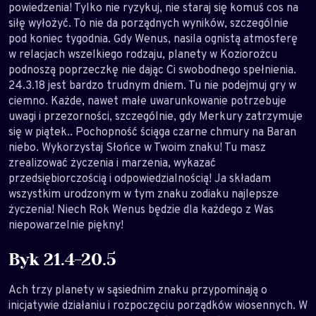
powiedzenia! Tylko nie ryzykuj, nie staraj się komuś cos na
siłę wyłożyć. To nie da porządnych wyników, szczególnie
pod koniec tygodnia. Gdy Wenus, nasila ognistą atmosferę
w relacjach wszelkiego rodzaju, planety w Koziorożcu
podnoszą poprzeczkę nie dając Ci swobodnego spełnienia.
24.3.18 jest bardzo trudnym dniem. Tu nie podejmuj gry w
ciemno. Każde, nawet małe uwarunkowanie potrzebuje
uwagi i przezorności, szczególnie, gdy Merkury zatrzymuje
się w piątek.. Pochopność ściąga czarne chmury na Baran
niebo. Wykorzystaj Słońce w Twoim znaku! Tu masz
zrealizować życzenia i marzenia, wykazać
przedsiębiorczością i odpowiedzialnością! Ja składam
wszystkim urodzonym w tym znaku zodiaku najlepsze
życzenia! Niech Rok Wenus będzie dla każdego z Was
niepowarzelnie piękny!
Byk 21.4-20.5
Ach trzy planety w sąsiednim znaku przypominają o
inicjatywie działaniu i rozpoczęciu porządków wiosennych. W