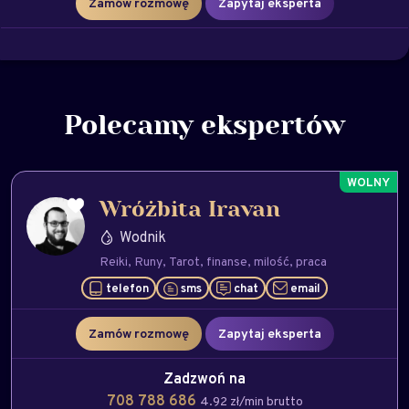
Zamów rozmowę
Zapytaj eksperta
Polecamy ekspertów
Wróżbita Iravan
Wodnik
Reiki
Runy
Tarot
finanse
milość
praca
telefon
sms
chat
email
Zamów rozmowę
Zapytaj eksperta
Zadzwoń na
708 788 686
4.92 zł/min brutto