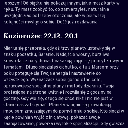
lepszym! Od piątku nie pokazuj innym, jakie masz karty w
ręku. Ty masz zdobyć to, co zamierzyłeś, naturalnie
uwzględniając potrzeby otoczenia, ale w pierwszej
kolejności myśląc o sobie. Dość już rozdawania!
Koziorożec 22.12.-20.1
Miarka się przebrała, gdy aż trzy planety ustawiły się w
znaku początku, Baranie. Nadejście wiosny, burzliwe
konstelacje natychmiast nakazują zająć się priorytetowymi
tematami. Długo siedziałeś cichutko, a tu z Marsem przy
boku potęguje się Twoja energia i nastawienie do
wszystkiego. Wyznaczasz sobie górnolotne cele,
opracowujesz specjalne plany i metody działania. Twoja
profesjonalna strona kwitnie i rozwija się z godziny na
godzinę. Gdy wie się, czego się chce nikt i nic nie jest w
stanie nas zatrzymać. Planety w ogniu są prowokacją,
impulsem zmuszającym do pomyśleniu o sobie. Kto siedzi w
kącie powinien wyjść z inicjatywą, pokazać swoje
zaangażowanie, power-a i wysokie specjalizacje. Gdy gwiazda