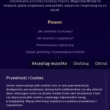
indywidualne potrzeby każdego Klienta.
Magiczne Wrota to
miejsce, gdzie znajdziesz wskazówki, wsparcie i inspirację na co
dzień.
Pomoc
Jak zamówić rozmowę?
Jak dzwonić z zagranicy?
Rozmowa bez rejestracji
Zapłać gotówką i rozmawiaj bez limitów
Kontakt
Akceptuję wszystko
Dostosuj
Odrzuć
FAQ
Prywatność i Cookies
Menu
Serwis wykorzystuje pliki cookies m.in. w celu poprawienia jej
Eksperci
dostępności, personalizacji, obsługi kont użytkowników czy aby zbierać
dane, dotyczące ruchu na stronie. Każdy może sam decydować o tym
Zostań klientem
czy dopuszcza pliki cookies, ustawiając odpowiednio swoją
Zostań ekspertem
przeglądarkę. Więcej informacji znajdziesz w polityce prywatności i
regulaminie.
Artykuły