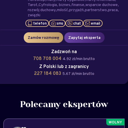
Tarot
Cyfrologia
biznes
finanse
wsparcie duchowe
rozwój duchowy
milość
przyjaźń
partnerstwo
praca
związki
telefon
sms
chat
email
Zamów rozmowę
Zapytaj eksperta
Zadzwoń na
708 708 004
4.92 zł/min brutto
Z Polski lub z zagranicy
227 184 083
5.67 zł/min brutto
Polecamy ekspertów