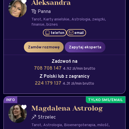
Aleksandra
Panna
Tarot
Karty anielskie
Astrologia
związki
finanse
biznes
telefon
email
Zamów rozmowę
Zapytaj eksperta
Zadzwoń na
708 708 147
4.92 zł/min brutto
Z Polski lub z zagranicy
224 179 137
4.31 zł/min brutto
INFO
Magdalena Astrolog
Strzelec
Tarot
Astrologia
Bioenergoterapia
milość