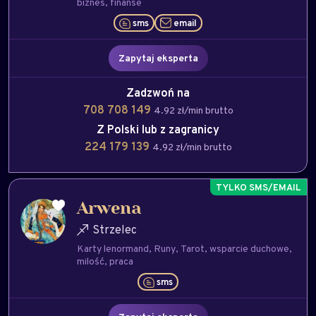
biznes
finanse
sms
email
Zapytaj eksperta
Zadzwoń na
708 708 149
4.92 zł/min brutto
Z Polski lub z zagranicy
224 179 139
4.92 zł/min brutto
Arwena
Strzelec
Karty lenormand
Runy
Tarot
wsparcie duchowe
milość
praca
sms