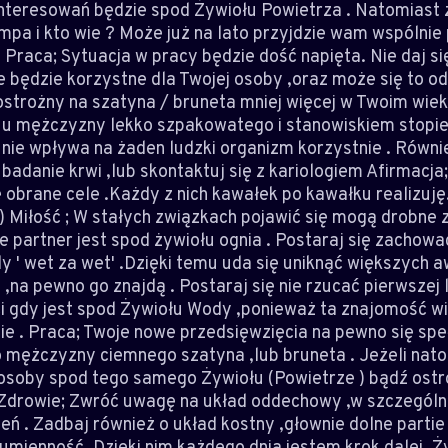
interesowań będzie spod Żywiołu Powietrza . Natomiast
pa i kto wie ? Może już na lato przyjdzie wam wspólnie
 Praca; Sytuacja w pracy będzie dość napięta. Nie daj 
 będzie korzystne dla Twojej osoby ,oraz może się to od
trożny na szatyna / bruneta mniej więcej w Twoim wieku
u mężczyzny lekko szpakowatego i stanowiskiem stopień
 nie wpływa na żaden ludzki organizm korzystnie . Równie
b badanie krwi ,lub skontaktuj się z kariologiem Afirmac
 obrane cele .Każdy z nich kawałek po kawałku realizuję
k) Miłość ; W stałych związkach pojawić się mogą drobne
e partner jest spod żywiołu ognia . Postaraj się zachowa
y ' wet za wet' .Dzięki temu uda się uniknąć większych a
,na pewno go znajdą . Postaraj się nie rzucać pierwszej 
 gdy jest spod Żywiołu Wody ,ponieważ ta znajomość więce
inie . Praca; Twoje nowe przedsięwzięcia na pewno się sp
 mężczyzny ciemnego szatyna ,lub bruneta . Jeżeli nato
osoby spod tego samego Żywiołu (Powietrze ) bądź ostro
 . Zdrowie; Zwróć uwagę na układ oddechowy ,w szczegól
ień . Zadbaj również o układ kostny ,głownie dolne partie 
 sumienność. Dzięki nim każdego dnia jestem krok dalej. 