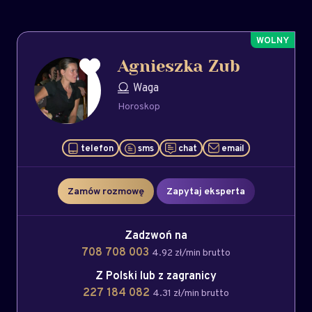
Agnieszka Zub
Waga
Horoskop
telefon
sms
chat
email
Zamów rozmowę
Zapytaj eksperta
Zadzwoń na
708 708 003
4.92 zł/min brutto
Z Polski lub z zagranicy
227 184 082
4.31 zł/min brutto