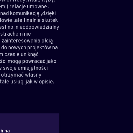
emi) relacje umowne .
nad komunikacją ,dzięki
owie ,ale finalnie skutek
est np; nieodpowiedzialny
 strachem nie
 zainteresowania płcią
ę do nowych projektów na
m czasie uniknąć
ości mogą powracać jako
 w swoje umiejętności
z otrzymać własny
łe usługi jak w opisie.
ń na