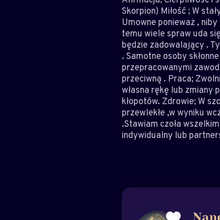
Skorpion) Miłość ; W sta
Umowne ponieważ , niby r
temu wiele spraw uda się
będzie zadowalający . Ty 
. Samotne osoby skłonne 
przepracowanymi zawodam
przeciwną . Praca; Zwoln
własna rękę lub zmiany p
kłopotów. Zdrowie; W sz
przewlekłe ,w wyniku wcze
.Stawiam czoła wszelkim
indywidualny lub partner
Nan