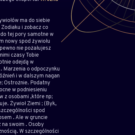
ywiołów ma do siebie
 Zodiaku i zobacz co
y do tej pory samotne w
iem nowy spod żywiołu
 pewno nie pożałujesz
nimi czasy Tobie
otnie odejdą w
 . Marzenia o odpoczynku
późnień i w dalszym nagan
e; Ostrożnie. Podatny
mocne w podniesieniu
w z osobami ,które np;
je. Żywioł Ziemi ; (Byk,
 szczególności spod
osem . Ale w gruncie
sz na swoim . Osoby
nością. W szczególności