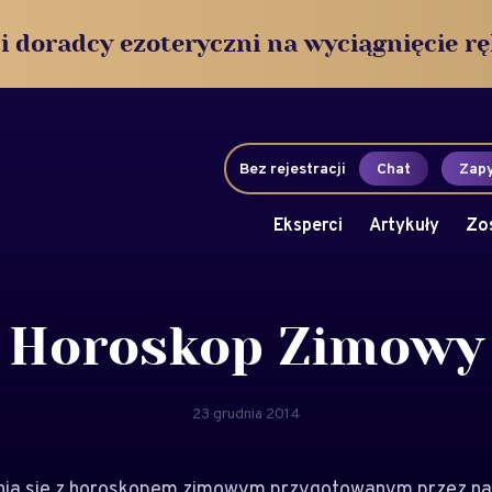
i doradcy ezoteryczni na wyciągnięcie rę
Bez rejestracji
Chat
Zapy
Eksperci
Artykuły
Zo
Horoskop Zimowy
23 grudnia 2014
ia się z horoskopem zimowym przygotowanym przez na