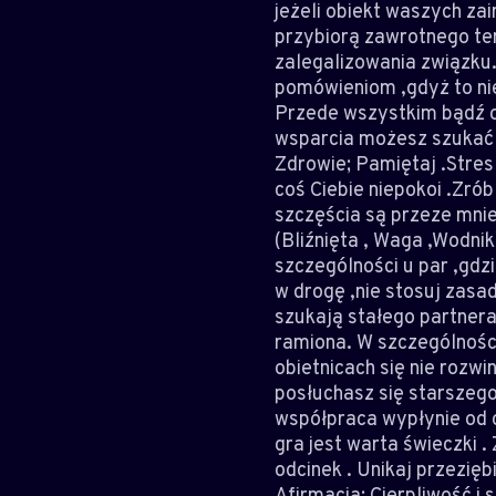
jeżeli obiekt waszych za
przybiorą zawrotnego tem
zalegalizowania związku.
pomówieniom ,gdyż to nie
Przede wszystkim bądź os
wsparcia możesz szukać 
Zdrowie; Pamiętaj .Stres
coś Ciebie niepokoi .Zró
szczęścia są przeze mnie
(Bliźnięta , Waga ,Wodni
szczególności u par ,gdzi
w drogę ,nie stosuj zasad
szukają stałego partnera 
ramiona. W szczególności
obietnicach się nie rozw
posłuchasz się starszego
współpraca wypłynie od 
gra jest warta świeczki
odcinek . Unikaj przezięb
Afirmacja; Cierpliwość i