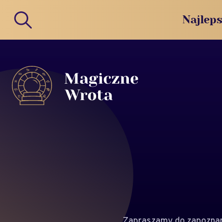
Najleps
Zapraszamy do zapoznan