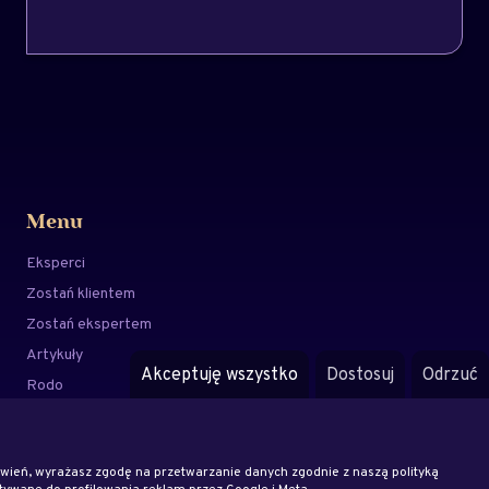
Menu
Eksperci
Zostań klientem
Zostań ekspertem
Artykuły
Akceptuję wszystko
Dostosuj
Odrzuć
Rodo
Regulamin
Blog
awień, wyrażasz zgodę na przetwarzanie danych zgodnie z naszą polityką
ywane do profilowania reklam przez Google i Meta.