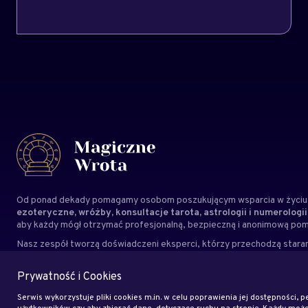
Od ponad dekady pomagamy osobom poszukującym wsparcia w życiu,
ezoteryczne, wróżby, konsultacje tarota, astrologii i numerologii
aby każdy mógł otrzymać profesjonalną, bezpieczną i anonimową po
Nasz zespół tworzą doświadczeni
eksperci
, którzy przechodzą staran
ma tu osób przypadkowych. Kierujemy się autentycznością, odpowiedz
indywidualne potrzeby każdego Klienta.
Magiczne Wrota to miejsce
Prywatność i Cookies
wsparcie i inspirację na co dzień.
Serwis wykorzystuje pliki cookies m.in. w celu poprawienia jej dostępności, pe
użytkowników czy aby zbierać dane, dotyczące ruchu na stronie. Każdy mo