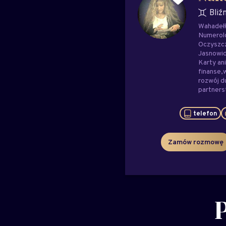
Bliź
Wahadeł
Numerol
Oczyszc
Jasnowi
Karty ani
finanse
rozwój 
partner
telefon
Zamów rozmowę