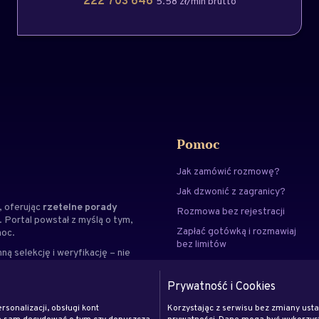
222 703 646
5.58 zł/min brutto
Pomoc
Jak zamówić rozmowę?
Jak dzwonić z zagranicy?
 oferując
rzetelne porady
Rozmowa bez rejestracji
. Portal powstał z myślą o tym,
Zapłać gotówką i rozmawiaj
moc.
bez limitów
ną selekcję i weryfikację – nie
Kontakt
ialnością i dbałością o
, gdzie znajdziesz wskazówki,
FAQ
Prywatność i Cookies
rsonalizacji, obsługi kont
Korzystając z serwisu bez zmiany ust
że sam decydować o tym czy dopuszcza
prywatności. Dane mogą być wykorzyst