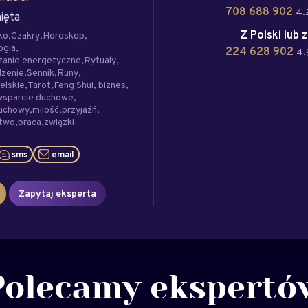
708 688 902
4.
nięta
Z Polski lub 
ko
Czakry
Horoskop
ogia
224 628 902
4.
zanie energetyczne
Rytuały
dzenie
Sennik
Runy
elskie
Tarot
Feng Shui
biznes
wsparcie duchowe
duchowy
milość
przyjaźń
stwo
praca
związki
sms
email
Zapytaj eksperta
Polecamy ekspertó