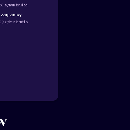
26 zł/min brutto
z zagranicy
99 zł/min brutto
w