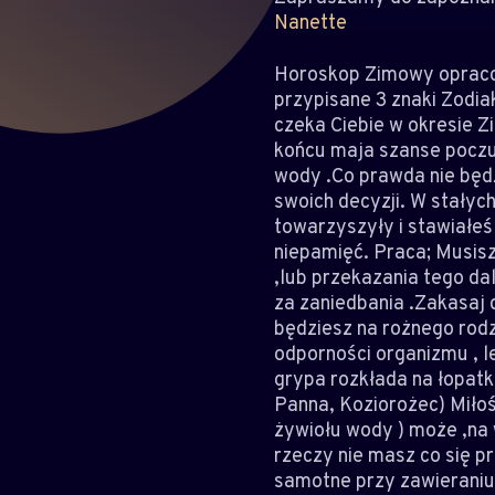
Nanette
Horoskop Zimowy opracow
przypisane 3 znaki Zodia
czeka Ciebie w okresie Z
końcu maja szanse poczuć
wody .Co prawda nie będz
swoich decyzji. W stałyc
towarzyszyły i stawiałe
niepamięć. Praca; Musisz
,lub przekazania tego da
za zaniedbania .Zakasaj d
będziesz na rożnego rodz
odporności organizmu , l
grypa rozkłada na łopatk
Panna, Koziorożec) Miłoś
żywiołu wody ) może ,na 
rzeczy nie masz co się pr
samotne przy zawieraniu