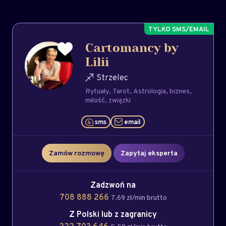
Cartomancy by
Lilii
Strzelec
Rytuały
Tarot
Astrologia
biznes
milość
związki
sms
email
Zamów rozmowę
Zapytaj eksperta
Zadzwoń na
708 888 266
7.69 zł/min brutto
Z Polski lub z zagranicy