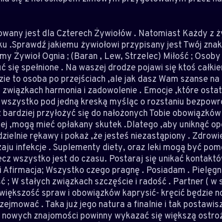
any jest dla Czterech Żywiołów . Natomiast Każdy z ż
ku .Sprawdź jakiemu żywiołowi przypisany jest Twój znak
imy Żywioł Ognia ; (Baran , Lew, Strzelec) Miłość ; Osob
 się spełnione . Na waszej drodze pojawi się ktoś całk
ie to osoba po przejściach ,ale jak dasz Wam szanse na
h związkach harmonia i zadowolenie . Emocje ,które ostat
ś wszystko pod jedną kreską myśląc o rozstaniu bezpowr
 bardziej przyłożyć się do nałożonych Tobie obowiązków
lej ,mogą mieć opłakany skutek .Dlatego ,aby uniknąć o
zielnie rękawy i pokaż ,że jesteś niezastąpiony . Zdrowi
aju infekcje . Suplementy diety, oraz leki mogą być po
ecz wszystko jest do czasu. Postaraj się unikać kontaktó
i Afirmacja; Wszystko czego pragnę . Posiadam . Pielęgnu
ć ; W stałych związkach szczęście i radość . Partner ( w
większość spraw i obowiązków kaprysić- kręcić będzie n
zejmować . Taka już jego natura a finalnie i tak postawi
 nowych znajomości powinny wykazać się większą ostroż