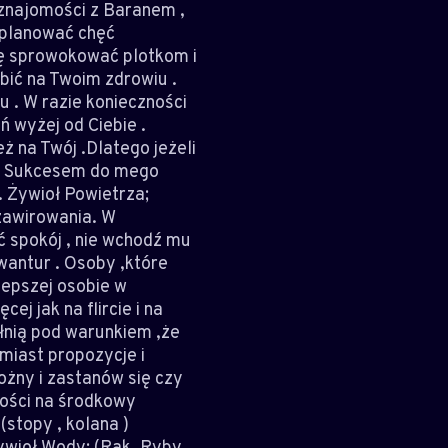
 znajomości z Baranem ,
 planować chęć
się sprowokować plotkom i
bić na Twoim zdrowiu .
 . W razie konieczności
 wyżej od Ciebie .
ż na Twój .Dlatego jeżeli
ja; Sukcesem do mego
. Żywioł Powietrza;
 zawirowania. W
ć spokój , nie wchodź mu
wantur . Osoby ,które
lepszej osobie w
j jak na flircie i na
ełnią pod warunkiem ,że
miast propozycje i
żny i zastanów się czy
ności na środkowy
(stopy , kolana )
Żywioł Wody; (Rak, Ryby,