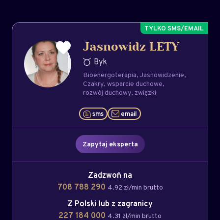
Jasnowidz LETY
Byk
Bioenergoterapia
Jasnowidzenie
Czakry
wsparcie duchowe
rozwój duchowy
związki
sms
email
Zapytaj eksperta
Zadzwoń na
708 788 290
4.92 zł/min brutto
Z Polski lub z zagranicy
227 184 000
4.31 zł/min brutto