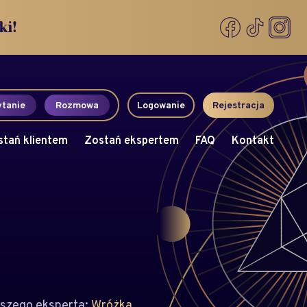
ki!
tanie
Rozmowa
Logowanie
Rejestracja
stań klientem
Zostań ekspertem
FAQ
Kontakt
szego eksperta:
Wróżka