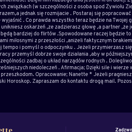
łych związkach (w szczególności z osoba spod Żywiołu Zi
azem,a jednak się rozmijacie . Postaraj się popracować 
 wyjaśnić . Co prawda wszystko teraz będzie na Twojej gł
unikniesz oskarżeń ,ze zadzierasz głowę ,a partner ,że j
będą bardziej do flirtów .Spowodowane raczej będzie to
i miłosnymi z przeszłości ,aniżeli faktycznym brakiem
ij tempo i pomyśl o odpoczynku . Jeżeli przymierzasz si
racy przemyśl dobrze swoje działania ,aby w późniejszy
czególności zadbaj o układ narządów rodnych . Dolegliw
śniejszych niedoleczeń . Afirmacja; Dzięki sile i wierze
 przeszkodom. Opracowanie; Nanette * Jeżeli pragnies
ski Horoskop. Zapraszam do kontaktu drogą mail. Pozosta
Zadzwo
ette