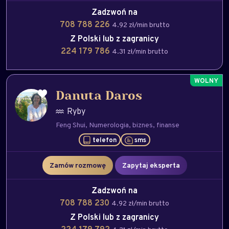
Zadzwoń na
708 788 226
4.92 zł/min brutto
Z Polski lub z zagranicy
224 179 786
4.31 zł/min brutto
Danuta Daros
Ryby
Feng Shui
Numerologia
biznes
finanse
telefon
sms
Zamów rozmowę
Zapytaj eksperta
Zadzwoń na
708 788 230
4.92 zł/min brutto
Z Polski lub z zagranicy