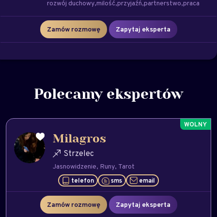
rozwój duchowy
milość
przyjaźń
partnerstwo
praca
Zamów rozmowę
Zapytaj eksperta
Polecamy ekspertów
Milagros
Strzelec
Jasnowidzenie
Runy
Tarot
telefon
sms
email
Zamów rozmowę
Zapytaj eksperta