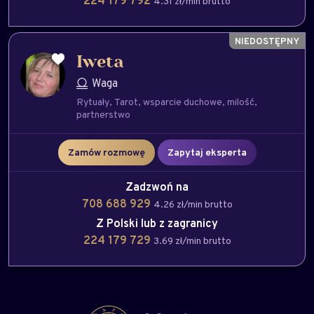
224 179 792
4.31 zł/min brutto
Iweta
Waga
Rytuały
Tarot
wsparcie duchowe
milość
partnerstwo
Zamów rozmowę
Zapytaj eksperta
Zadzwoń na
708 688 929
4.26 zł/min brutto
Z Polski lub z zagranicy
224 179 729
3.69 zł/min brutto