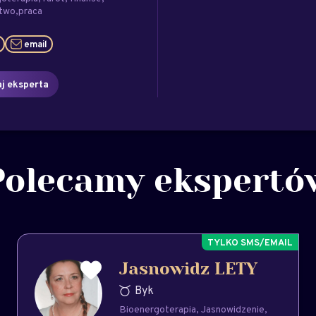
stwo
praca
email
j eksperta
Polecamy ekspertó
Jasnowidz LETY
Byk
Bioenergoterapia
Jasnowidzenie