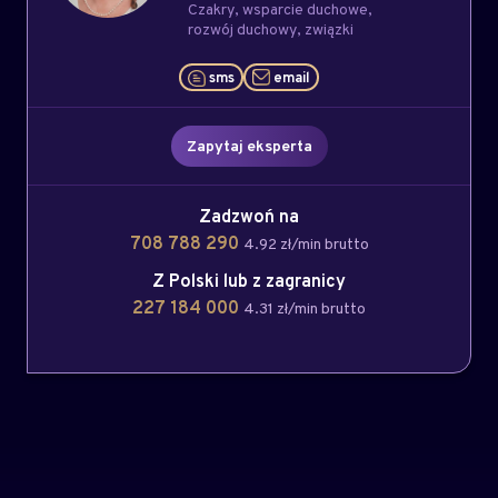
Czakry
wsparcie duchowe
rozwój duchowy
związki
sms
email
Zapytaj eksperta
Zadzwoń na
708 788 290
4.92 zł/min brutto
Z Polski lub z zagranicy
227 184 000
4.31 zł/min brutto