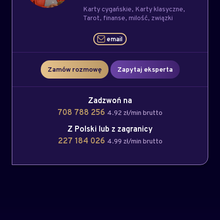
Karty cygańskie
Karty klasyczne
Tarot
finanse
milość
związki
email
Zamów rozmowę
Zapytaj eksperta
Zadzwoń na
708 788 256
4.92 zł/min brutto
Z Polski lub z zagranicy
227 184 026
4.99 zł/min brutto