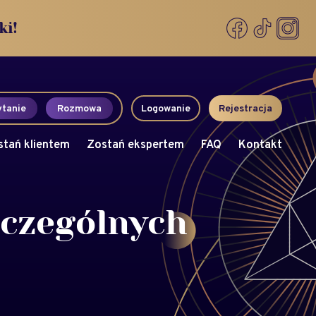
ki!
tanie
Rozmowa
Logowanie
Rejestracja
stań klientem
Zostań ekspertem
FAQ
Kontakt
zczególnych