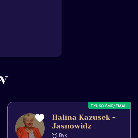
w
Halina Kazusek -
Jasnowidz
Byk