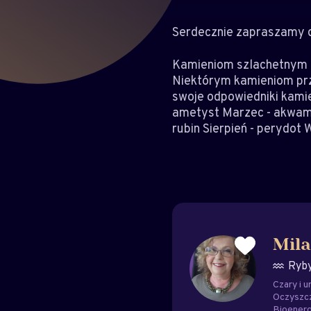
Serdecznie zapraszamy d
Kamieniom szlachetnym pr
Niektórym kamieniom prz
swoje odpowiedniki kamie
ametyst Marzec - akwama
rubin Sierpień - perydot 
Mila
Ryb
Czary i u
Oczyszc
Bioenerg