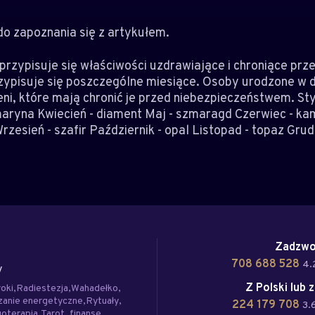
o zapoznania się z artykułem.
zypisuje się właściwości uzdrawiające i chroniące prze
ypisuje się poszczególne miesiące. Osoby urodzone w
ni, które mają chronić je przed niebezpieczeństwem. Sty
ryna Kwiecień - diament Maj - szmaragd Czerwiec - kam
Wrzesień - szafir Październik - opal Listopad - topaz Grud
Zadzwo
708 688 528
4.
y
Z Polski lub 
roki
Radiestezja
Wahadełko
zanie energetyczne
Rytuały
224 179 708
3.
oterapia
Tarot
finanse