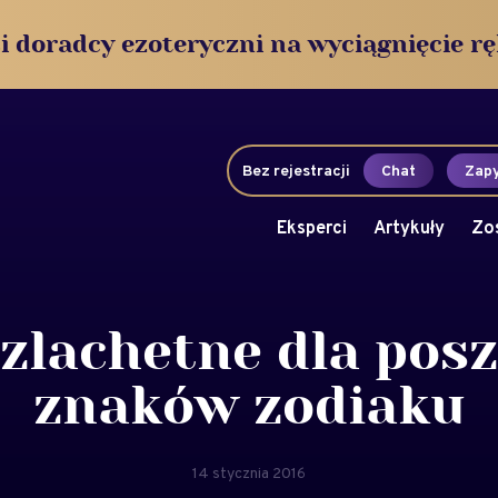
i doradcy ezoteryczni na wyciągnięcie rę
Bez rejestracji
Chat
Zapy
Eksperci
Artykuły
Zo
zlachetne dla pos
znaków zodiaku
14 stycznia 2016