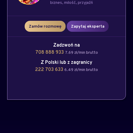
biznes
milość
przyjaźń
Zamów rozmowę
Zapytaj eksperta
Zadzwoń na
708 888 933
7.69 zł/min brutto
Z Polski lub z zagranicy
222 703 633
6.49 zł/min brutto