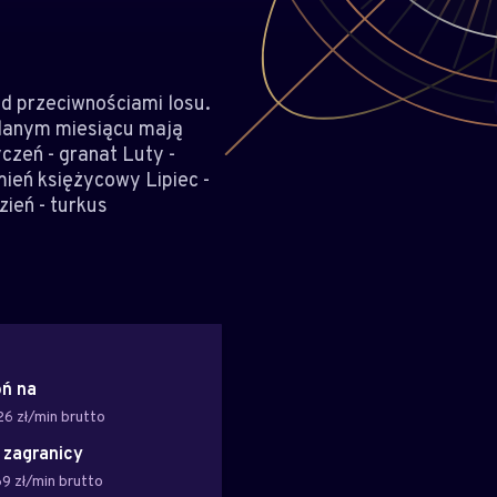
d przeciwnościami losu.
 danym miesiącu mają
czeń - granat Luty -
ień księżycowy Lipiec -
zień - turkus
ń na
26 zł/min brutto
z zagranicy
69 zł/min brutto