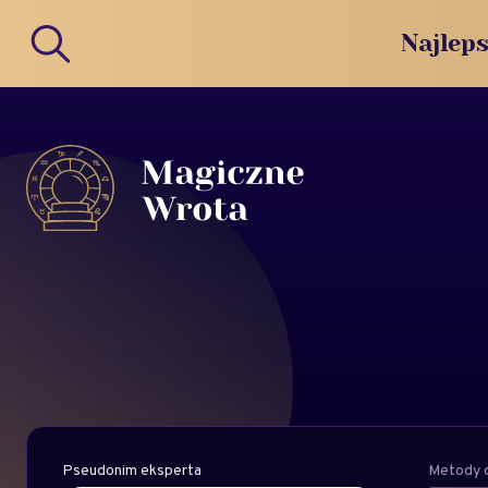
Najleps
Pseudonim eksperta
Metody d