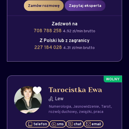
Zamów rozmowę
Zapytaj eksperta
Zadzwoń na
708 788 258
4.92 zł/min brutto
Z Polski lub z zagranicy
227 184 028
4.31 zł/min brutto
Tarocistka Ewa
Lew
Numerologia
Jasnowidzenie
Tarot
rozwój duchowy
związki
praca
telefon
sms
chat
email