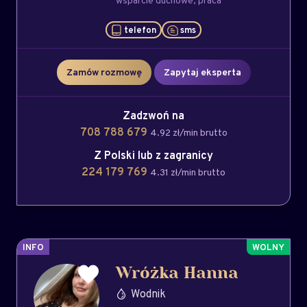
wsparcie duchowe
praca
telefon
sms
Zamów rozmowę
Zapytaj eksperta
Zadzwoń na
708 788 679
4.92 zł/min brutto
Z Polski lub z zagranicy
224 179 769
4.31 zł/min brutto
INFO
Wróżka Hanna
Wodnik