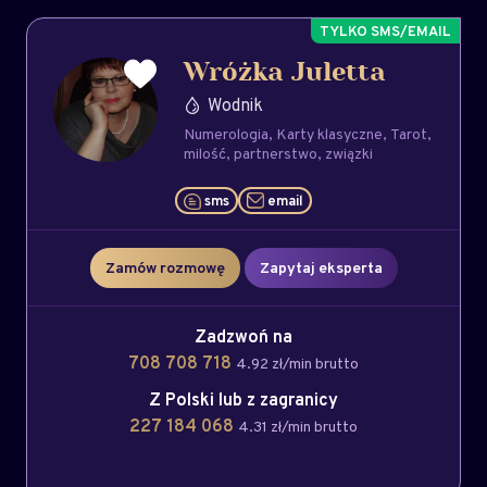
Wróżka Juletta
Wodnik
Numerologia
Karty klasyczne
Tarot
milość
partnerstwo
związki
sms
email
Zamów rozmowę
Zapytaj eksperta
Zadzwoń na
708 708 718
4.92 zł/min brutto
Z Polski lub z zagranicy
227 184 068
4.31 zł/min brutto