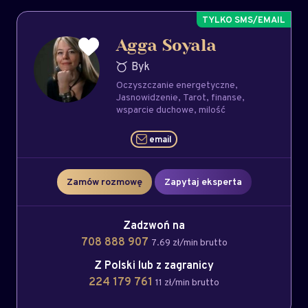
Agga Soyala
Byk
Oczyszczanie energetyczne
Jasnowidzenie
Tarot
finanse
wsparcie duchowe
milość
email
Zamów rozmowę
Zapytaj eksperta
Zadzwoń na
708 888 907
7.69 zł/min brutto
Z Polski lub z zagranicy
224 179 761
11 zł/min brutto