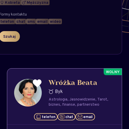
Kobieta
Mężczyzna
Formy kontaktu
telefon
chat
sms
email
wideo
Wróżka Beata
Byk
Astrologia
Jasnowidzenie
Tarot
biznes
finanse
partnerstwo
telefon
chat
email