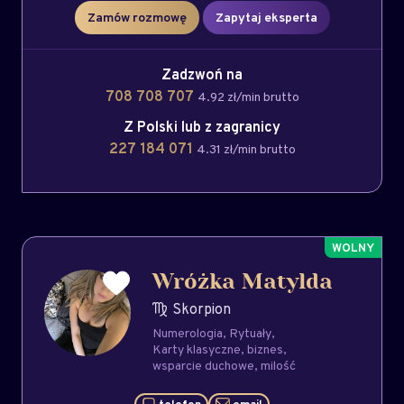
Zamów rozmowę
Zapytaj eksperta
Zadzwoń na
708 708 707
4.92 zł/min brutto
Z Polski lub z zagranicy
227 184 071
4.31 zł/min brutto
Wróżka Matylda
Skorpion
Numerologia
Rytuały
Karty klasyczne
biznes
wsparcie duchowe
milość