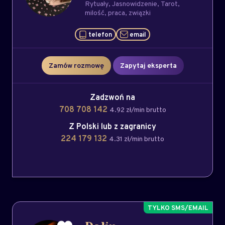
Rytuały
Jasnowidzenie
Tarot
milość
praca
związki
telefon
email
Zamów rozmowę
Zapytaj eksperta
Zadzwoń na
708 708 142
4.92 zł/min brutto
Z Polski lub z zagranicy
224 179 132
4.31 zł/min brutto