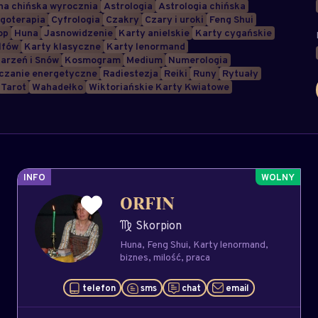
a chińska wyrocznia
Astrologia
Astrologia chińska
goterapia
Cyfrologia
Czakry
Czary i uroki
Feng Shui
op
Huna
Jasnowidzenie
Karty anielskie
Karty cygańskie
lfów
Karty klasyczne
Karty lenormand
arzeń i Snów
Kosmogram
Medium
Numerologia
czanie energetyczne
Radiestezja
Reiki
Runy
Rytuały
Tarot
Wahadełko
Wiktoriańskie Karty Kwiatowe
INFO
ORFIN
Skorpion
Huna
Feng Shui
Karty lenormand
biznes
milość
praca
telefon
sms
chat
email