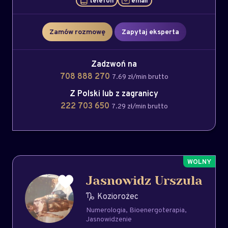
telefon
email
Zamów rozmowę
Zapytaj eksperta
Zadzwoń na
708 888 270
7.69 zł/min brutto
Z Polski lub z zagranicy
222 703 650
7.29 zł/min brutto
Jasnowidz Urszula
Koziorożec
Numerologia
Bioenergoterapia
Jasnowidzenie