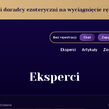
i doradcy ezoteryczni na wyciągnięcie rę
Bez rejestracji
Chat
Zapy
Eksperci
Artykuły
Zo
Eksperci
ziałania