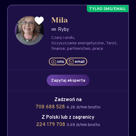
Mila
Ryby
Czary i uroki
Oczyszczanie energetyczne
Tarot
finanse
partnerstwo
praca
sms
email
Zapytaj eksperta
Zadzwoń na
708 688 528
4.26 zł/min brutto
Z Polski lub z zagranicy
224 179 708
3.69 zł/min brutto