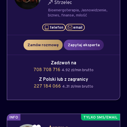
Strzelec
Bioenergoterapia
Jasnowidzenie
biznes
finanse
milość
telefon
email
Zamów rozmowę
Zapytaj eksperta
Zadzwoń na
708 708 716
4.92 zł/min brutto
Z Polski lub z zagranicy
227 184 066
4.31 zł/min brutto
INFO