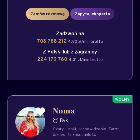
Zamów rozmowę
Zapytaj eksperta
Zadzwoń na
708 788 212
4.92 zł/min brutto
Z Polski lub z zagranicy
224 179 760
4.31 zł/min brutto
Noma
Byk
Czary i uroki
Jasnowidzenie
Tarot
biznes
finanse
milość