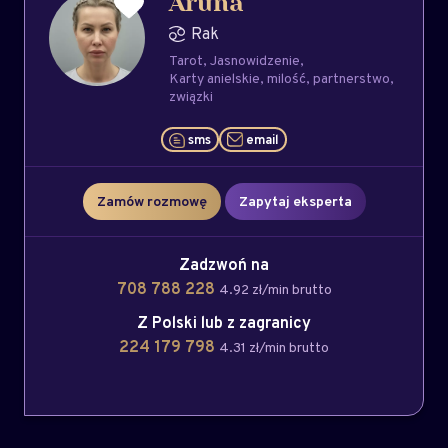
Aruna
Rak
Tarot
Jasnowidzenie
Karty anielskie
milość
partnerstwo
związki
sms
email
Zamów rozmowę
Zapytaj eksperta
Zadzwoń na
708 788 228
4.92 zł/min brutto
Z Polski lub z zagranicy
224 179 798
4.31 zł/min brutto