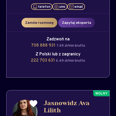
telefon
sms
email
Zamów rozmowę
Zapytaj eksperta
Zadzwoń na
708 888 931
7.69 zł/min brutto
Z Polski lub z zagranicy
222 703 631
6.49 zł/min brutto
Jasnowidz Ava
Lilith