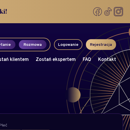
ki!
tanie
Rozmowa
Logowanie
Rejestracja
stań klientem
Zostań ekspertem
FAQ
Kontakt
Płeć