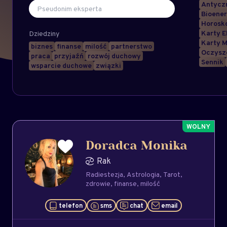
Antyczn
Bioener
Horosk
Karty E
Dziedziny
Karty M
biznes
finanse
milość
partnerstwo
Oczysz
praca
przyjaźń
rozwój duchowy
Sennik
wsparcie duchowe
związki
Doradca Monika
Rak
Radiestezja
Astrologia
Tarot
zdrowie
finanse
milość
telefon
sms
chat
email