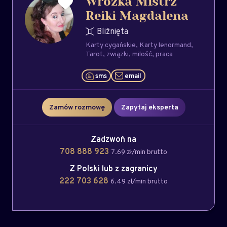
Wróżka Mistrz
Reiki Magdalena
Bliźnięta
Karty cygańskie
Karty lenormand
Tarot
związki
milość
praca
sms
email
Zamów rozmowę
Zapytaj eksperta
Zadzwoń na
708 888 923
7.69 zł/min brutto
Z Polski lub z zagranicy
222 703 628
6.49 zł/min brutto