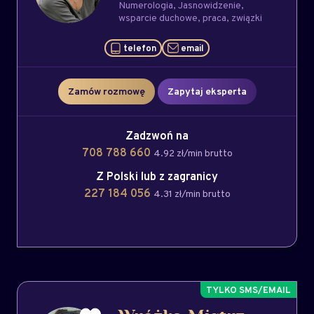
Numerologia
Jasnowidzenie
wsparcie duchowe
praca
związki
telefon
email
Zamów rozmowę
Zapytaj eksperta
Zadzwoń na
708 788 660
4.92 zł/min brutto
Z Polski lub z zagranicy
227 184 056
4.31 zł/min brutto