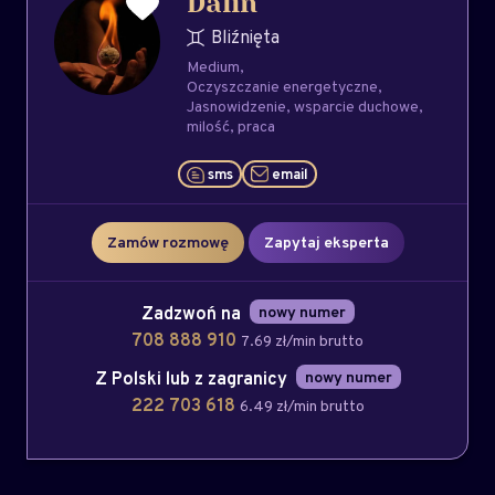
Dalin
Bliźnięta
Medium
Oczyszczanie energetyczne
Jasnowidzenie
wsparcie duchowe
milość
praca
sms
email
Zamów rozmowę
Zapytaj eksperta
Zadzwoń na
nowy numer
708 888 910
7.69 zł/min brutto
Z Polski lub z zagranicy
nowy numer
222 703 618
6.49 zł/min brutto