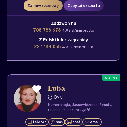
Zamów rozmowę
Zapytaj eksperta
Zadzwoń na
708 788 678
4.92 zł/min brutto
Z Polski lub z zagranicy
227 184 058
4.31 zł/min brutto
Luba
Byk
Numerologia
Jasnowidzenie
Sennik
finanse
milość
przyjaźń
telefon
sms
chat
email