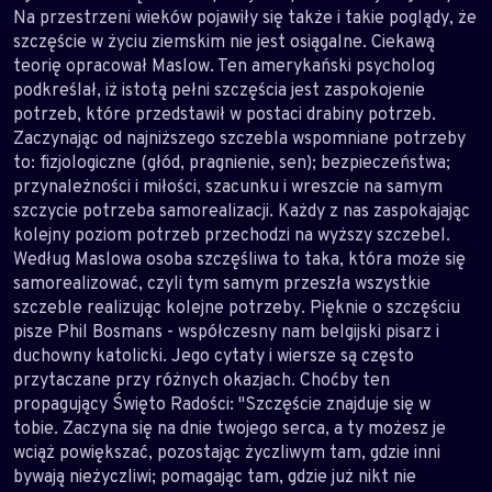
Na przestrzeni wieków pojawiły się także i takie poglądy, że
szczęście w życiu ziemskim nie jest osiągalne. Ciekawą
teorię opracował Maslow. Ten amerykański psycholog
podkreślał, iż istotą pełni szczęścia jest zaspokojenie
potrzeb, które przedstawił w postaci drabiny potrzeb.
Zaczynając od najniższego szczebla wspomniane potrzeby
to: fizjologiczne (głód, pragnienie, sen); bezpieczeństwa;
przynależności i miłości, szacunku i wreszcie na samym
szczycie potrzeba samorealizacji. Każdy z nas zaspokajając
kolejny poziom potrzeb przechodzi na wyższy szczebel.
Według Maslowa osoba szczęśliwa to taka, która może się
samorealizować, czyli tym samym przeszła wszystkie
szczeble realizując kolejne potrzeby. Pięknie o szczęściu
pisze Phil Bosmans - współczesny nam belgijski pisarz i
duchowny katolicki. Jego cytaty i wiersze są często
przytaczane przy różnych okazjach. Choćby ten
propagujący Święto Radości: "Szczęście znajduje się w
tobie. Zaczyna się na dnie twojego serca, a ty możesz je
wciąż powiększać, pozostając życzliwym tam, gdzie inni
bywają nieżyczliwi; pomagając tam, gdzie już nikt nie