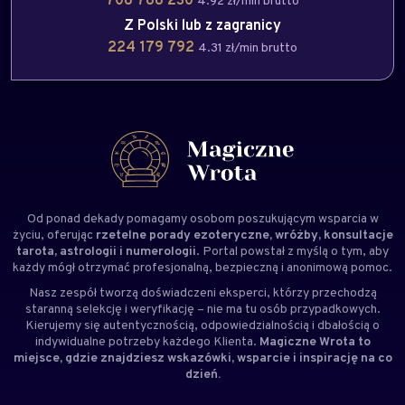
4.92 zł/min brutto
Z Polski lub z zagranicy
224 179 792
4.31 zł/min brutto
Od ponad dekady pomagamy osobom poszukującym wsparcia w
życiu, oferując
rzetelne porady ezoteryczne, wróżby, konsultacje
tarota, astrologii i numerologii
. Portal powstał z myślą o tym, aby
każdy mógł otrzymać profesjonalną, bezpieczną i anonimową pomoc.
Nasz zespół tworzą doświadczeni
eksperci
, którzy przechodzą
staranną selekcję i weryfikację – nie ma tu osób przypadkowych.
Kierujemy się autentycznością, odpowiedzialnością i dbałością o
indywidualne potrzeby każdego Klienta.
Magiczne Wrota to
miejsce, gdzie znajdziesz wskazówki, wsparcie i inspirację na co
dzień.