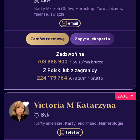
Lew
Karty Marzeń i Snów
Horoskop
Tarot
biznes
finanse
związki
email
Zamów rozmowę
Zapytaj eksperta
Zadzwoń na
708 888 900
7.69 zł/min brutto
Z Polski lub z zagranicy
224 179 764
9.78 zł/min brutto
Victoria M Katarzyna
Byk
Karty anielskie
Karty lenormand
Numerologia
telefon