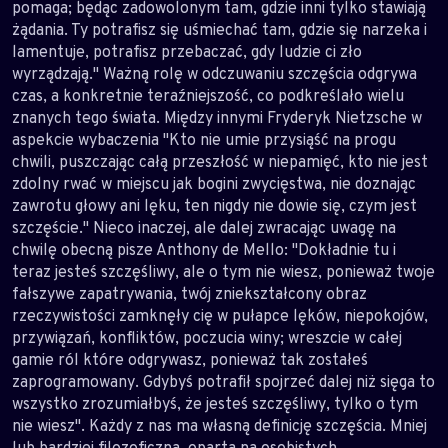
pomaga; będąc zadowolonym tam, gdzie inni tylko stawiają
żądania. Ty potrafisz się uśmiechać tam, gdzie się narzeka i
lamentuje, potrafisz przebaczać, gdy ludzie ci zło
wyrządzają." Ważną rolę w odczuwaniu szczęścia odgrywa
czas, a konkretnie teraźniejszość, co podkreślało wielu
znanych tego świata. Między innymi Fryderyk Nietzsche w
aspekcie wybaczenia "Kto nie umie przysiąść na progu
chwili, puszczając całą przeszłość w niepamięć, kto nie jest
zdolny rwać w miejscu jak bogini zwycięstwa, nie doznając
zawrotu głowy ani lęku, ten nigdy nie dowie się, czym jest
szczęście." Nieco inaczej, ale dalej zwracając uwagę na
chwilę obecną pisze Anthony de Mello: "Dokładnie tu i
teraz jesteś szczęśliwy, ale o tym nie wiesz, ponieważ twoje
fałszywe zapatrywania, twój zniekształcony obraz
rzeczywistości zamknęły cię w pułapce lęków, niepokojów,
przywiązań, konfliktów, poczucia winy; wreszcie w całej
gamie ról które odgrywasz, ponieważ tak zostałeś
zaprogramowany. Gdybyś potrafił spojrzeć dalej niż sięga to
wszystko zrozumiałbyś, że jesteś szczęśliwy, tylko o tym
nie wiesz". Każdy z nas ma własną definicję szczęścia. Mniej
lub bardziej filozoficzną, opartą na osobistych