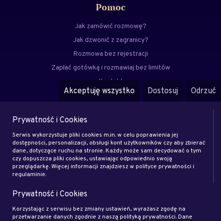
Pomoc
Jak zamówić rozmowę?
Jak dzwonić z zagranicy?
Rozmowa bez rejestracji
Zapłać gotówką i rozmawiaj bez limitów
Kontakt
Akceptuję wszystko
Dostosuj
Odrzuć
FAQ
Prywatność i Cookies
Menu
Serwis wykorzystuje pliki cookies m.in. w celu poprawienia jej
Eksperci
dostępności, personalizacji, obsługi kont użytkowników czy aby zbierać
dane, dotyczące ruchu na stronie. Każdy może sam decydować o tym
Zostań klientem
czy dopuszcza pliki cookies, ustawiając odpowiednio swoją
Zostań ekspertem
przeglądarkę. Więcej informacji znajdziesz w polityce prywatności i
regulaminie.
Artykuły
Prywatność i Cookies
Rodo
Regulamin
Korzystając z serwisu bez zmiany ustawień, wyrażasz zgodę na
przetwarzanie danych zgodnie z naszą polityką prywatności. Dane
Blog