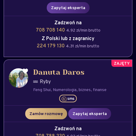
Zapytaj eksperta
Zadzwoń na
708 708 140
4.92 zł/min brutto
Z Polski lub z zagranicy
224 179 130
4.31 zł/min brutto
Danuta Daros
Ryby
Feng Shui
Numerologia
biznes
finanse
sms
Zamów rozmowę
Zapytaj eksperta
Zadzwoń na
708 788 230