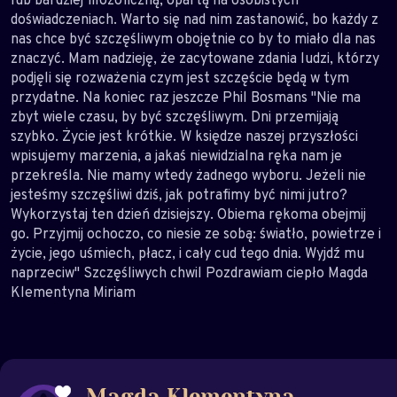
doświadczeniach. Warto się nad nim zastanowić, bo każdy z
nas chce być szczęśliwym obojętnie co by to miało dla nas
znaczyć. Mam nadzieję, że zacytowane zdania ludzi, którzy
podjęli się rozważenia czym jest szczęście będą w tym
przydatne. Na koniec raz jeszcze Phil Bosmans "Nie ma
zbyt wiele czasu, by być szczęśliwym. Dni przemijają
szybko. Życie jest krótkie. W księdze naszej przyszłości
wpisujemy marzenia, a jakaś niewidzialna ręka nam je
przekreśla. Nie mamy wtedy żadnego wyboru. Jeżeli nie
jesteśmy szczęśliwi dziś, jak potrafimy być nimi jutro?
Wykorzystaj ten dzień dzisiejszy. Obiema rękoma obejmij
go. Przyjmij ochoczo, co niesie ze sobą: światło, powietrze i
życie, jego uśmiech, płacz, i cały cud tego dnia. Wyjdź mu
naprzeciw" Szczęśliwych chwil Pozdrawiam ciepło Magda
Klementyna Miriam