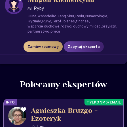
Magda Klementyna
Ryby
Huna
Wahadełko
Feng Shui
Reiki
Numerologia
Rytuały
Runy
Tarot
biznes
finanse
wsparcie duchowe
rozwój duchowy
milość
przyjaźń
partnerstwo
praca
Zamów rozmowę
Zapytaj eksperta
Polecamy ekspertów
INFO
Agnieszka Bruzgo -
Ezoteryk