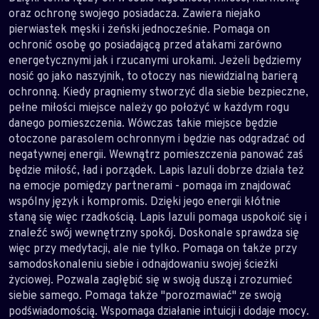
oraz ochronę swojego posiadacza. Zawiera niejako
pierwiastek męski i żeński jednocześnie. Pomaga on
ochronić osobę go posiadającą przed atakami zarówno
energetycznymi jak i rzucanymi urokami. Jeżeli będziemy
nosić go jako naszyjnik, to otoczy nas niewidzialną barierą
ochronną. Kiedy pragniemy stworzyć dla siebie bezpieczne,
pełne miłości miejsce należy go położyć w każdym rogu
danego pomieszczenia. Wówczas takie miejsce będzie
otoczone parasolem ochronnym i będzie nas odgradzać od
negatywnej energii. Wewnątrz pomieszczenia panować zaś
będzie miłość, ład i porządek. Lapis lazuli dobrze działa też
na emocje pomiędzy partnerami - pomaga im znajdować
wspólny język i kompromis. Dzięki jego energii kłótnie
staną się więc rzadkością. Lapis lazuli pomaga uspokoić się i
znaleźć swój wewnętrzny spokój. Doskonale sprawdza się
więc przy medytacji, ale nie tylko. Pomaga on także przy
samodoskonaleniu siebie i odnajdowaniu swojej ścieżki
życiowej. Pozwala zagłębić się w swoją duszą i zrozumieć
siebie samego. Pomaga także "porozmawiać" ze swoją
podświadomością. Wspomaga działanie intuicji i dodaje mocy.