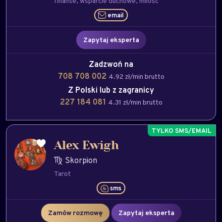
finanse
wsparcie duchowe
milość
email
Zapytaj eksperta
Zadzwoń na
708 708 002
4.92 zł/min brutto
Z Polski lub z zagranicy
227 184 081
4.31 zł/min brutto
Alex Ewigh
Skorpion
Tarot
sms
Zamów rozmowę
Zapytaj eksperta