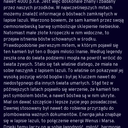
nawet 4000 p.n.e. Jest więc doskonale znany i zbadany
przez naszych przodków. W najwcześniejszych mitach
możemy znaleźć informacje o bóstwach zamkniętych w
lapisie lazuli. Wierzono bowiem, że sam kamień przez swoją
ciemnoniebieską barwę symbolizuje sklepienie niebieskie.
Natomiast małe złote kropeczki w nim widoczne, to
przejaw istnienia bóstw schowanych w środku.
Prawdopodobnie pierwszym mitem, w którym pojawił się
ten kamień był ten o Bogini miłości Inanie. Według legendy
zeszła ona do świata podziemi i mogła na powrót wrócić do
świata żywych. Stało się tak właśnie dlatego, że miała na
sobie naszyjnik z lapisem lazuli. To właśnie on pokazywał jej
wysoką pozycję wśród bogów i był jej kluczem nawet do
niedostępnego dla innych świata umarłych. Stąd też w
późniejszych latach pojawiło się wierzenie, że kamień ten
jest symbolem bóstw, a nawet bóstwa są w nim ukryte.
Miał on dawać szczęście i lepsze życie jego posiadaczowi.
Dawniej stosowany był nawet do robienia przyrządu do
plombowania ważnych dokumentów. Energia jaka znajduje
się w lapisie lazuli, to połączenie energii Wenus i Marsa.
Dzięki temu łączy on w sobie łagodność, miłość, harmonię