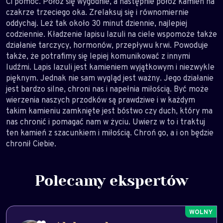
Ci pomóc. Połóż się wygodnie, a następnie połóż kamień na
czakrze trzeciego oka. Zrelaksuj się i równomiernie
oddychaj. Leż tak około 30 minut dziennie, najlepiej
codziennie. Kładzenie lapisu lazuli na ciele wspomoże także
działanie tarczycy, hormonów, przepływu krwi. Powoduje
także, że potrafimy się lepiej komunikować z innymi
ludźmi. Lapis lazuli jest kamieniem wyjątkowym i niezwykle
pięknym. Jednak nie sam wygląd jest ważny. Jego działanie
jest bardzo silne, chroni nas i napełnia miłością. Być może
wierzenia naszych przodków są prawdziwe i w każdym
takim kamieniu zamknięte jest bóstwo czy duch, który ma
nas chronić i pomagać nam w życiu. Uwierz w to i traktuj
ten kamień z szacunkiem i miłością. Chroń go, a i on będzie
chronił Ciebie.
Polecamy ekspertów