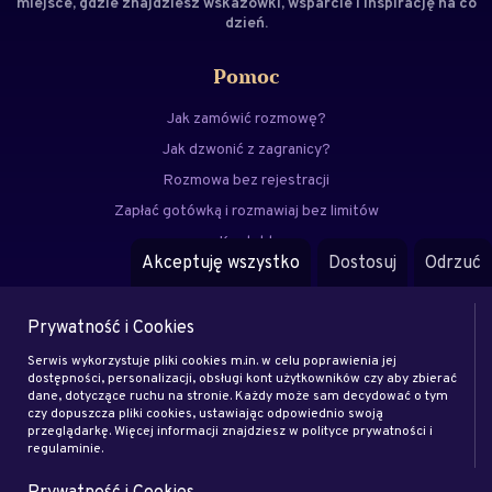
miejsce, gdzie znajdziesz wskazówki, wsparcie i inspirację na co
dzień.
Pomoc
Jak zamówić rozmowę?
Jak dzwonić z zagranicy?
Rozmowa bez rejestracji
Zapłać gotówką i rozmawiaj bez limitów
Kontakt
Akceptuję wszystko
Dostosuj
Odrzuć
FAQ
Prywatność i Cookies
Menu
Serwis wykorzystuje pliki cookies m.in. w celu poprawienia jej
Eksperci
dostępności, personalizacji, obsługi kont użytkowników czy aby zbierać
dane, dotyczące ruchu na stronie. Każdy może sam decydować o tym
Zostań klientem
czy dopuszcza pliki cookies, ustawiając odpowiednio swoją
Zostań ekspertem
przeglądarkę. Więcej informacji znajdziesz w polityce prywatności i
regulaminie.
Artykuły
Prywatność i Cookies
Rodo