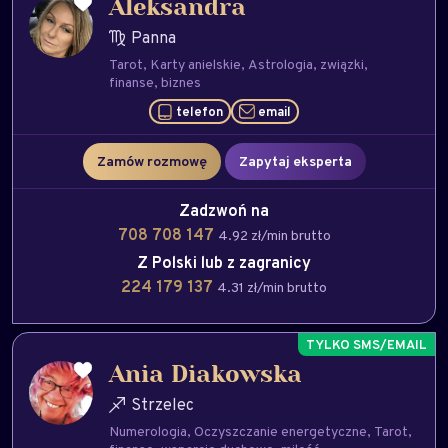
Aleksandra
Panna
Tarot
Karty anielskie
Astrologia
związki
finanse
biznes
telefon
email
Zamów rozmowę
Zapytaj eksperta
Zadzwoń na
708 708 147
4.92 zł/min brutto
Z Polski lub z zagranicy
224 179 137
4.31 zł/min brutto
Ania Diakowska
Strzelec
Numerologia
Oczyszczanie energetyczne
Tarot