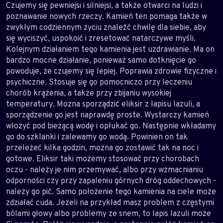
Czujemy się pewniejsi i silniejsi, a także otwarci na ludzi i
poznawanie nowych rzeczy. Kamień ten pomaga także w
zwykłym codziennym życiu znaleźć chwilę dla siebie, aby
się wyciszyć, uspokoić i zresetować natarczywe myśli.
Kolejnym działaniem tego kamienia jest uzdrawianie. Ma on
bardzo mocne działanie, ponieważ samo dotknięcie go
powoduje, że czujemy się lepiej. Poprawia zdrowie fizyczne i
psychiczne. Stosuje się go pomocniczo przy leczeniu
chorób krążenia, a także przy zbijaniu wysokiej
temperatury. Można sporządzić eliksir z lapisu lazuli, a
sporządzenie go jest naprawdę proste. Wystarczy kamień
włożyć pod bieżącą wodę i opłukać go. Następnie wkładamy
go do szklanki i zalewamy go wodą. Powinien on tak
przeleżeć kilka godzin, można go zostawić tak na noc i
gotowe. Eliksir taki możemy stosować przy chorobach
oczu - należy je nim przemywać, albo przy wzmacnianiu
odporności czy przy zapaleniu górnych dróg oddechowych -
należy go pić. Samo położenie tego kamienia na ciele może
zdziałać cuda. Jeżeli na przykład masz problem z częstymi
bólami głowy albo problemy ze snem, to lapis lazuli może