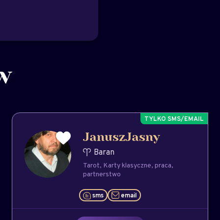
w
JanuszJasny
Baran
Tarot
Karty klasyczne
praca
partnerstwo
sms
email