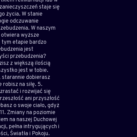
anieczyszczeń staje się
o życia. W stanie
łogie odczuwanie
przebudzenia. W naszym
z otwiera wyższe
 tym etapie bardzo
ebudzenia jest
yści przebudzenia?
zisz z większą ilością
zystko jest w tobie.
, starannie dobierasz
 robisz na siłę. 5.
rastać i rozwijać się
Przeszłość ani przyszłość
Dbasz o swoje ciało, gdyż
 11. Zmiany na poziomie
iem na naszej Duchowej
i, pełna intrygujących i
i, Światła i Pokoju.