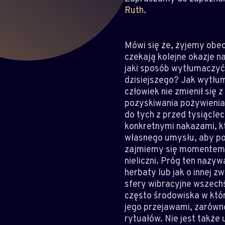
Ruth
.
Mówi się że, żyjemy obec
czekają kolejne okazje n
jaki sposób wytłumaczyć
dzisiejszego? Jak wytłum
człowiek nie zmienił się z
pozyskiwania pożywienia
do tych z przed tysiącle
konkretnymi nakazami, k
własnego umysłu, aby pos
zajmiemy się momentem pr
nieliczni. Próg ten nazy
herbaty lub jak o innej z
sfery wibracyjne wszech
często środowiska w któr
jego przejawami, zarówno
rytuałów. Nie jest także 