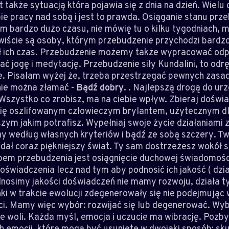
t także sytuacją która pojawia się z dnia na dzień. Wiel
ie pracy nad sobą i jest to prawda. Osiąganie stanu pr
m bardzo dużo czasu, nie mówię tu o kilku tygodniach, m
ywiście są osoby, którym przebudzenie przychodzi bardz
ł ich czas. Przebudzenie możemy także wypracować odp
iać jogę i medytację. Przebudzenie siły Kundalini, to odr
. Pisałam wyżej że, trzeba przestrzegać pewnych zasad.
nie można złamać -
Bądź dobry.
. Najlepszą drogą do ur
Wszystko co zrobisz, ma na ciebie wpływ. Zbieraj doświad
 się oszlifowanym człowieczym brylantem, użytecznym dl
szym jakim potrafisz. Wypełniaj swoje życie działaniami
ny według własnych kryteriów i bądź ze sobą szczery. T
dał coraz piękniejszy świat. Ty sam dostrzeżesz wokół s
apem przebudzenia jest osiągnięcie duchowej świadomośc
oświadczenia lecz nad tym aby podnosić ich jakość ( dzia
odnosimy jakości doświadczeń nie mamy rozwoju, działa t
ki w trakcie ewolucji zdegenerowały się nie podejmując 
i. Mamy więc wybór: rozwijać się lub degenerować. W
le woli. Każda myśl, emocja i uczucie ma wibrację. Pozb
h emocji, które mogą być usunięte w dwojaki sposób; sku