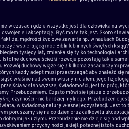
nie w czasach gdzie wszystko jest dla człowieka na wycią
a oswojenie i akceptację. Być może tak jest. Skoro stawi
 fakt że, mądrości życiowe zawarte np. w naukach Buddy
aczyć wspierającą moc Biblii lub innych świętych ksiąg?
 biegiem tysięcy lat, zmieniła się tylko technologia i arc
. Istotne duchowe ścieżki rozwoju pozostają takie same
ci. Rozwój duchowy wiąże się z kilkoma zasadniczymi pr
tórych każdy adept musi przestrzegać aby znaleźć się
iąść właśnie nad swoim własnym ciałem, jego fizjologią 
zejścia w stan wyższej świadomości, jest to próg, któr
wamy Przebudzeniem. Często mówi się i pisze o przebudze
wykłej czynności - nic bardziej mylnego. Przebudzenie je
świata, w świadomą naturę własnej egzystencji. Jest to
ym poruszamy się na co dzień oraz całkowita akceptacj
 dobrymi jak i złymi. Przebudzenie nie dzieje się pod wp
uzyskiwaniem przychylności jakiejś potężnej istoty duchow