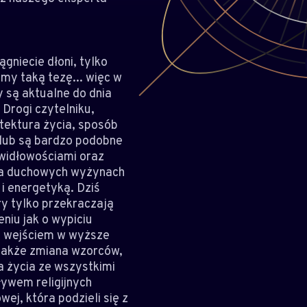
gniecie dłoni, tylko
amy taką tezę... więc w
 są aktualne do dnia
 Drogi czytelniku,
hitektura życia, sposób
 lub są bardzo podobne
awidłowościami oraz
 na duchowych wyżynach
i energetyką. Dziś
y tylko przekraczają
niu jak o wypiciu
st wejściem w wyższe
 także zmiana wzorców,
a życia ze wszystkimi
ływem religijnych
ej, która podzieli się z