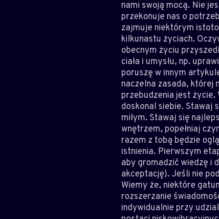
nami swoją mocą. Nie jes
przekonuje nas o potrzeb
zajmuje niektórym istoto
kilkunastu życiach. Ocz
obecnym życiu przyszed
ciała i umysłu, np. upraw
poruszę w innym artykule
naczelna zasada, której 
przebudzenia jest życie. 
doskonal siebie. Stawaj
miłym. Stawaj się najlep
wnętrzem, popełniaj czy
razem z tobą będzie oglą
istnienia. Pierwszym et
aby gromadzić wiedzę i d
akceptację). Jeśli nie p
Wiemy że, niektóre gatun
rozszerzanie świadomośc
indywidualnie przy udzia
postaci niskowibracyjnyc