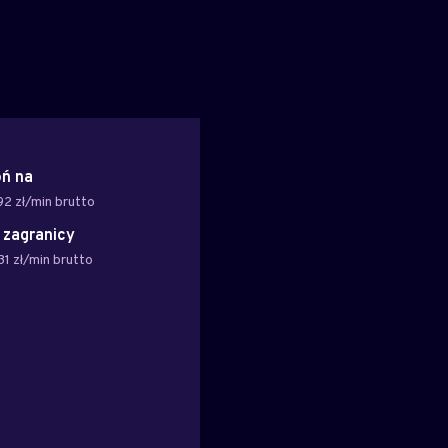
ń na
92 zł/min brutto
z zagranicy
31 zł/min brutto