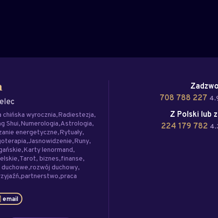
Zadzwo
h
708 788 227
4.
elec
Z Polski lub 
 chińska wyrocznia
Radiestezja
g Shui
Numerologia
Astrologia
224 179 782
4.
zanie energetyczne
Rytuały
oterapia
Jasnowidzenie
Runy
gańskie
Karty lenormand
elskie
Tarot
biznes
finanse
e duchowe
rozwój duchowy
rzyjaźń
partnerstwo
praca
email