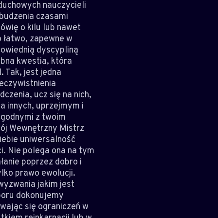
u duchowych nauczycieli
zebudzenia czasami
ówię o kilu lub nawet
o łatwo, zapewne w
owiednią dyscypliną
ębna kwestia, która
 Tak, jest jedna
zeczywistnienia
czenia, ucz się na nich,
a innych, uprzejmym i
 zgodnymi z twoim
wój Wewnętrzny Mistrz
iebie uniwersalność
i. Nie polega ona na tym
łanie poprzez dobro i
ylko prawo ewolucji.
wyzwania jakim jest
yboru dokonujemy
ywając się ograniczeń w
tkiem reinkarnacji lub w