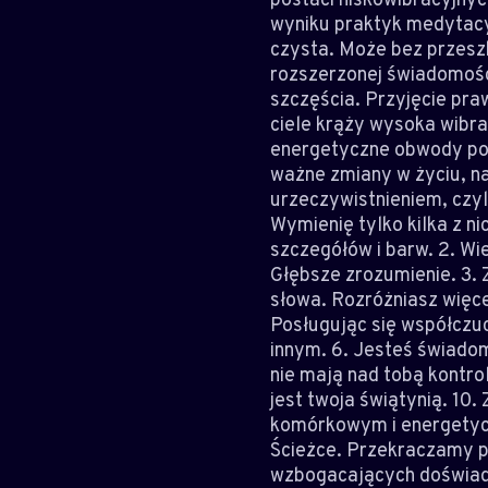
wyniku praktyk medytacy
czysta. Może bez przesz
rozszerzonej świadomości
szczęścia. Przyjęcie pra
ciele krąży wysoka wibr
energetyczne obwody po
ważne zmiany w życiu, na
urzeczywistnieniem, czy
Wymienię tylko kilka z ni
szczegółów i barw. 2. Wi
Głębsze zrozumienie. 3. Z
słowa. Rozróżniasz więcej
Posługując się współczuc
innym. 6. Jesteś świadom
nie mają nad tobą kontro
jest twoja świątynią. 10
komórkowym i energetyc
Ścieżce. Przekraczamy pe
wzbogacających doświadc