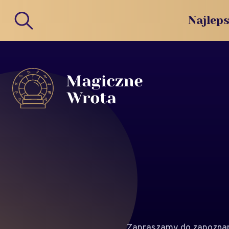
Najleps
Zapraszamy do zapoznani