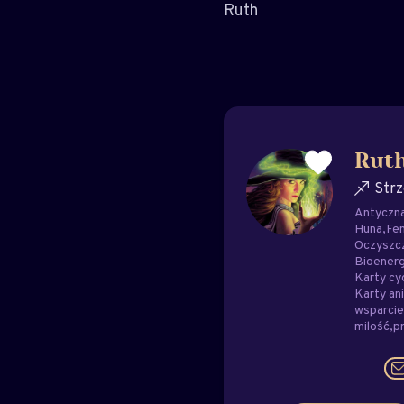
Ruth
Rut
Strz
Antyczna
Huna
Fen
Oczyszc
Bioenerg
Karty cy
Karty ani
wsparci
milość
p