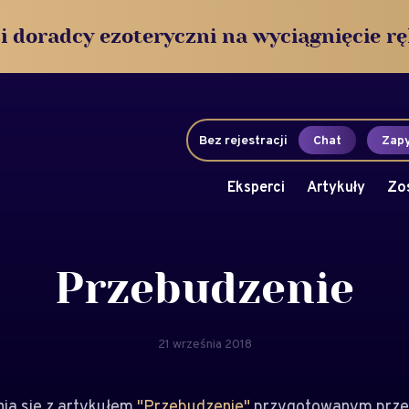
i doradcy ezoteryczni na wyciągnięcie rę
Bez rejestracji
Chat
Zapy
Eksperci
Artykuły
Zo
Przebudzenie
21 września 2018
a się z artykułem
"Przebudzenie"
przygotowanym prze