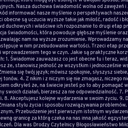
jnych. Nasza duchowa świadomość wolna od zawężeń i z
kód informować nasze myślenie o perspektywach naszeg
 obecne są uczucia wyższe takie jak miłość, radość i b
wd duchowych i właściwe ich rozpoznanie to drugi etap 
acja świadomości, która powoduje głębsze myślenie ora
zwalając nam na wyższe zrozumienie. Wprowadzamy na
stępuje w nim przebudowanie wartości. Trzeci etap prz
li wprowadzeniem tego w czyn. Jakie są praktyczne korz
ch: 1. Świadomie zauważasz co jest obecne tu i teraz, wid
esz że, stanowisz jedność ze wszystkim i jednocześnie ws
mienia się twój język; mówisz spokojnie, słyszysz siebie
 tonów. 4. Z nikim i z niczym się nie zmagasz, niczego nie
iem odkryłeś że, na świecie jesteś po to aby pomagać wz
y swoich działań, bierzesz za nie odpowiedzialność. 7. 
li. 8. Akceptujesz kolejne wydarzenia w swoim życiu. 9. 
. Zmiana stylu życia i sposobu rozwiązywania problemów.
znym. Przebudzenie jest pierwszym istotnym wydarzen
wną granicę za którą czeka na nas inna jakość egzystencj
zeń. Dla was Drodzy Czytelnicy Błogosławieństwo Miłośc