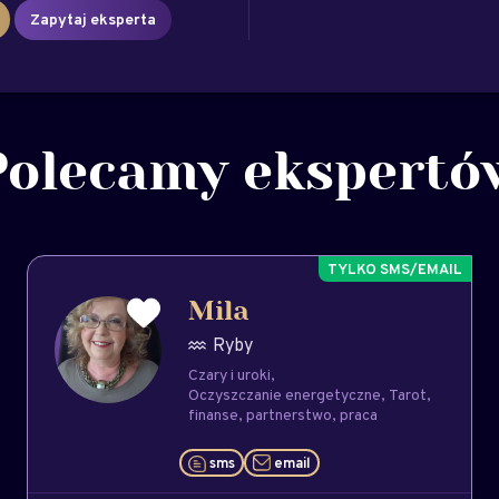
Zapytaj eksperta
Polecamy ekspertó
Mila
Ryby
Czary i uroki
Oczyszczanie energetyczne
Tarot
finanse
partnerstwo
praca
sms
email