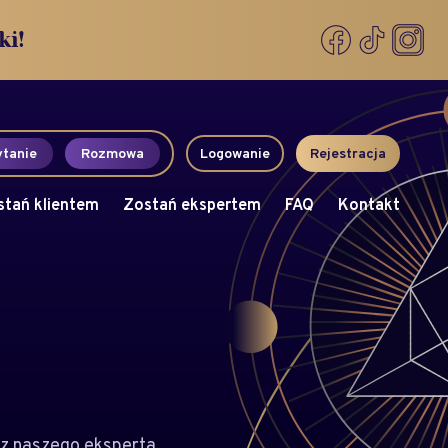
ki!
tanie
Rozmowa
Logowanie
Rejestracja
stań klientem
Zostań ekspertem
FAQ
Kontakt
z naszego eksperta