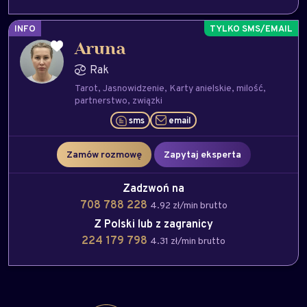
INFO
Aruna
Rak
Tarot
Jasnowidzenie
Karty anielskie
milość
partnerstwo
związki
sms
email
Zamów rozmowę
Zapytaj eksperta
Zadzwoń na
708 788 228
4.92 zł/min brutto
Z Polski lub z zagranicy
224 179 798
4.31 zł/min brutto