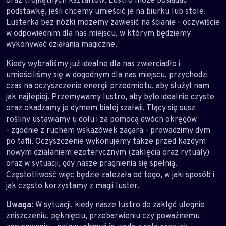
podstawkę, jeśli chcemy umieścić je na biurku lub stole.
Lusterka bez nóżki możemy zawiesić na ścianie - oczywiście
w odpowiednim dla nas miejscu, w którym będziemy
wykonywać działania magiczne.
Kiedy wybraliśmy już idealne dla nas zwierciadło i
umieściliśmy się w dogodnym dla nas miejscu, przychodzi
czas na oczyszczenie energii przedmiotu, aby służył nam
jak najlepiej. Przemywamy lustro, aby było idealnie czyste
oraz okadzamy je dymem białej szałwii. Tlący się susz
rośliny ustawiamy u dołu i za pomocą dwóch okręgów
- zgodnie z ruchem wskazówek zagara - prowadzimy dym
po tafli. Oczyszczenie wykonujemy także przed każdym
nowym działaniem ezoterycznym (zaklęcia oraz rytuały)
oraz w sytuacji, gdy nasze pragnienia się spełnią.
Częstotliwość więc będzie zależała od tego, w jaki sposób i
jak często korzystamy z magii luster.
Uwaga:
W sytuacji, kiedy nasze lustro do zaklęć ulegnie
zniszczeniu, pęknięciu, przebarwieniu czy poważnemu