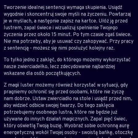
Tworzenie idealnej sentencji wymaga skupienia. Usiądź
wygodnie i skoncentruj swoje myśli na życzeniu. Powtarzaj
je w myślach, a następnie zapisz na kartce. Ułóż ją przed
lustrem, zapal świece i wizualizuj spełnienie Twojego
życzenia przez około 15 minut. Po tym czasie zgaś świece.
Nie ma potrzeby, aby je usuwać czy zakopywać. Przy pracy
z sentencją - możesz się nimi posłużyć kolejny raz.
To tylko jedno z zaklęć, do którego możemy wykorzystać
nasze zwierciadełko, lecz zdecydowanie najbardziej
wskazane dla osób początkujących.
Z magii luster możemy również korzystać w sytuacji, gdy
pragniemy ochronić się przed osobami, które nie życzę
nam dobrze. Ustaw zwierciadło na stole i usiądź przed nim,
aby widzieć odbicie swojej twarzy. Do tego zaklęcia
potrzebujemy osobnego lustra, które nie będzie już
używane do innych działań magicznych. Zapal pięć świec,
który oświetlą Twoją buzię. Wyobraź sobie ochronną aurę
energetyczną wokół Twojej osoby - swoistą bańkę, otoczkę