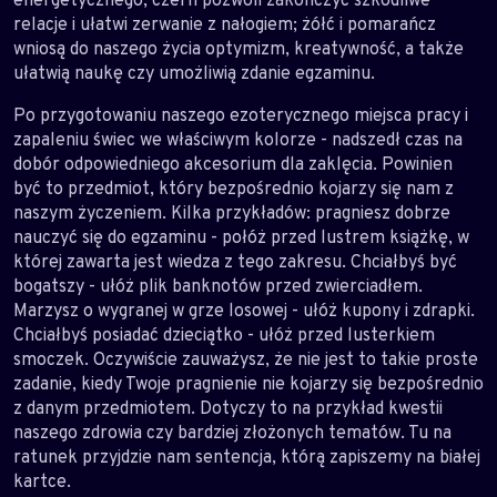
relacje i ułatwi zerwanie z nałogiem; żółć i pomarańcz
wniosą do naszego życia optymizm, kreatywność, a także
ułatwią naukę czy umożliwią zdanie egzaminu.
Po przygotowaniu naszego ezoterycznego miejsca pracy i
zapaleniu świec we właściwym kolorze - nadszedł czas na
dobór odpowiedniego akcesorium dla zaklęcia. Powinien
być to przedmiot, który bezpośrednio kojarzy się nam z
naszym życzeniem. Kilka przykładów: pragniesz dobrze
nauczyć się do egzaminu - połóż przed lustrem książkę, w
której zawarta jest wiedza z tego zakresu. Chciałbyś być
bogatszy - ułóż plik banknotów przed zwierciadłem.
Marzysz o wygranej w grze losowej - ułóż kupony i zdrapki.
Chciałbyś posiadać dzieciątko - ułóż przed lusterkiem
smoczek. Oczywiście zauważysz, że nie jest to takie proste
zadanie, kiedy Twoje pragnienie nie kojarzy się bezpośrednio
z danym przedmiotem. Dotyczy to na przykład kwestii
naszego zdrowia czy bardziej złożonych tematów. Tu na
ratunek przyjdzie nam sentencja, którą zapiszemy na białej
kartce.