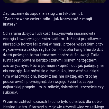
Zapraszamy do zapoznania się z artykułem pt.
"
Zaczarowane zwierciadło - jak korzystać z magii
luster?
"
Od zarania dziejów ludzkość fascynowała niesamowita
energia towarzysząca zwierciadłom. Już nasi przodkowie
nierzadko korzystali z niej w magii, przede wszystkim przy
wykonywaniu zaklęć i rytuałów. Filozofia Feng Shui do dziś
dzień poświęca temu tematowi bardzo dużo uwagi. Tafla
lustra jest bowiem bardzo czułym i silnym narzędziem
ezoterycznym, które pomaga skupiać i odbijać padającą na
nią energię. Nie mówi się o tym dużo, lecz właśnie dzięki
tym właściwościom, każdy z nas ma okazję, aby trochę
poczarować i przyciągnąć do swojego życia to, czego
najbardziej pragnie - m.in. miłość, dobrobryt, szczęście czy
sukcesy.
W zamierzchłych czasach trudno było odnaleźć dla siebie
idealne lustro. Starożytni Majowie używali więc wszelkiego