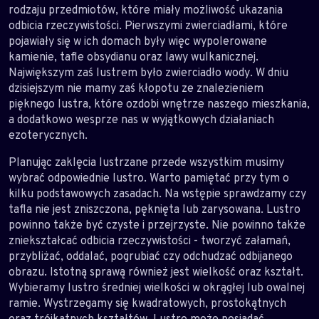
rodzaju przedmiotów, które miały możliwość ukazania
odbicia rzeczywistości. Pierwszymi zwierciadłami, które
pojawiały się w ich domach były więc wypolerowane
kamienie, tafle obsydianu oraz lawy wulkanicznej.
Największym zaś lustrem było zwierciadło wody. W dniu
dzisiejszym nie mamy zaś kłopotu ze znalezieniem
pięknego lustra, które ozdobi wnętrze naszego mieszkania,
a dodatkowo wesprze nas w wyjątkowych działaniach
ezoterycznych.
Planując zaklęcia lustrzane przede wszystkim musimy
wybrać odpowiednie lustro. Warto pamiętać przy tym o
kilku podstawowych zasadach. Na wstępie sprawdzamy czy
tafla nie jest zniszczona, pęknięta lub zarysowana. Lustro
powinno także być czyste i przejrzyste. Nie powinno także
zniekształcać odbicia rzeczywistości - tworzyć załamań,
przybliżać, oddalać, pogrubiać czy odchudzać odbijanego
obrazu. Istotną sprawą również jest wielkość oraz kształt.
Wybieramy lustro średniej wielkości w okrągłej lub owalnej
ramie. Wystrzegamy się kwadratowych, prostokątnych
oraz trójkątnych kształtów. Lustro może posiadać