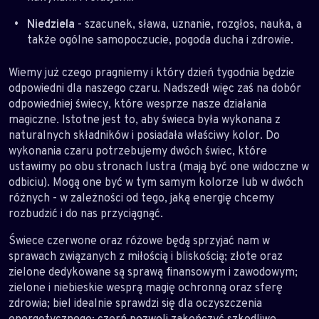
Niedziela
- szacunek, sława, uznanie, rozgłos, nauka, a
także ogólne samopoczucie, pogoda ducha i zdrowie.
Wiemy już czego pragniemy i który dzień tygodnia będzie
odpowiedni dla naszego czaru. Nadszedł więc zaś na dobór
odpowiedniej świecy, które wesprze nasze działania
magiczne. Istotne jest to, aby świeca była wykonana z
naturalnych składników i posiadała właściwy kolor. Do
wykonania czaru potrzebujemy dwóch świec, które
ustawimy po obu stronach lustra (mają być one widoczne w
odbiciu). Mogą one być w tym samym kolorze lub w dwóch
różnych - w zależności od tego, jaką energię chcemy
rozbudzić i do nas przyciągnąć.
Świece czerwone oraz różowe będą sprzyjać nam w
sprawach związanych z miłością i bliskością; złote oraz
zielone dedykowane są sprawą finansowym i zawodowym;
zielone i niebieskie wesprą magię ochronną oraz sferę
zdrowia; biel idealnie sprawdzi się dla oczyszczenia
energetycznego; czerń pozwoli zakończyć szkodliwe