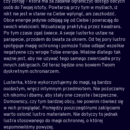
czy zbroję - która ma za zadanie ograniczyć dostęp obcych
osób do Twojej istoty. Powtarzaj przy tym w myślach, iż
nikt nie jest w stanie na Ciebie wpłynąć, ani zaszkodzić.
Obce energie jedynie odbijają się od Ciebie i powracają do
swoich właścicieli. Wizualizację praktykuj przez kwadrans.
Po tym czasie zgaś świece. A swoje lusterko ustaw na
parapecie, przodem do świata za oknem. Od tej pory lustro
spotęguje magię ochronną i pomoże Tobie odbijać wszelkie
negatywne czy wrogie Tobie energia. Właśnie dlatego tak
ważne jest, aby nie używać tego samego zwierciadła przy
innych zaklęciach. Od teraz będzie ono bowiem Twoim
dyskretnym ochroniarzem.
Lusterka, które wykorzystujemy do magii, są bardzo
osobistym, wręcz intymnym przedmiotem. Nie pożyczamy
ich nikomu i dbamy, aby stały one czeyste i bezpieczne.
Domownicy, czy tym bardziej obcy, nie powinni również się
w nich przeglądać. Pomiędzy poszczególnymi zaklęciami
warto osłonić lustro materiałem. Nie dotyczy to jednak
lustra stosowanego do magii ochronnej, o której
wspomnieliśmy powyżej.