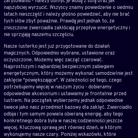
zarysowaniu - należy obmyć je wodą z solą oraz jak
najszybciej wyrzucić. Wszyscy znamy powiedzenie o siedmiu
latach nieszczęść i należy głośno powiedzieć, aby nie brać
tych słów zbyt poważnie. Prawdą jest jednak to, że
zniszczone zwierciadła zakłócają przepływ energetyczny i
nie sprzyjają naszemu szczęściu.
Nasze lusterko jest już przygotowane do działań
magicznych. Odpowiednio wybrane, ustawione oraz
oczyszczone. Możemy więc zacząć czarować.
Najprostszym i najbardziej bezpiecznym zabiegiem
energetycznym, który możemy wykonać samodzielnie jest
zaklęcie "powiększające". W zależności od tego, czego
potrzebujemy więcej w naszym życiu - dobieramy
odpowiednie akcesorium i ustawiamy je frontalnie przed
lustrem. Na początek wybierzemy jednak odpowiednie
świece jako nasz przedmiot bazowy dla zaklęć. Zwierciadło
odbija i tym samym powiela obieraną energię, aby tego
konkretnego dobra była w naszej codzienności jeszcze
więcej. Kluczową sprawą jest również dzień, w którym
wykonujemy nasze czary. Poniżej wskazówki, które