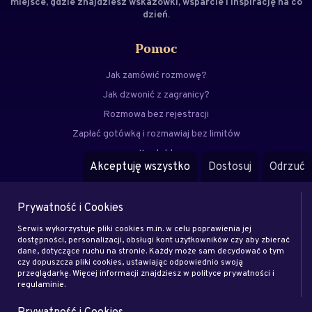
miejsce, gdzie znajdziesz wskazówki, wsparcie i inspirację na co
dzień.
Pomoc
Jak zamówić rozmowę?
Jak dzwonić z zagranicy?
Rozmowa bez rejestracji
Zapłać gotówką i rozmawiaj bez limitów
Kontakt
Akceptuję wszystko
Dostosuj
Odrzuć
FAQ
Prywatność i Cookies
Menu
Serwis wykorzystuje pliki cookies m.in. w celu poprawienia jej
Eksperci
dostępności, personalizacji, obsługi kont użytkowników czy aby zbierać
dane, dotyczące ruchu na stronie. Każdy może sam decydować o tym
Zostań klientem
czy dopuszcza pliki cookies, ustawiając odpowiednio swoją
Zostań ekspertem
przeglądarkę. Więcej informacji znajdziesz w polityce prywatności i
regulaminie.
Artykuły
Prywatność i Cookies
Rodo