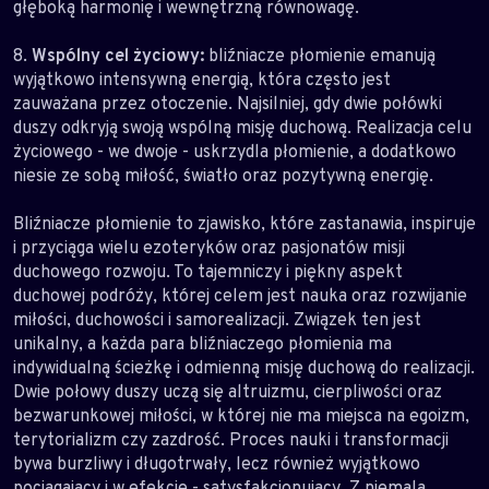
głęboką harmonię i wewnętrzną równowagę.
8.
Wspólny cel życiowy:
bliźniacze płomienie emanują
wyjątkowo intensywną energią, która często jest
zauważana przez otoczenie. Najsilniej, gdy dwie połówki
duszy odkryją swoją wspólną misję duchową. Realizacja celu
życiowego - we dwoje - uskrzydla płomienie, a dodatkowo
niesie ze sobą miłość, światło oraz pozytywną energię.
Bliźniacze płomienie to zjawisko, które zastanawia, inspiruje
i przyciąga wielu ezoteryków oraz pasjonatów misji
duchowego rozwoju. To tajemniczy i piękny aspekt
duchowej podróży, której celem jest nauka oraz rozwijanie
miłości, duchowości i samorealizacji. Związek ten jest
unikalny, a każda para bliźniaczego płomienia ma
indywidualną ścieżkę i odmienną misję duchową do realizacji.
Dwie połowy duszy uczą się altruizmu, cierpliwości oraz
bezwarunkowej miłości, w której nie ma miejsca na egoizm,
terytorializm czy zazdrość. Proces nauki i transformacji
bywa burzliwy i długotrwały, lecz również wyjątkowo
pociągający i w efekcie - satysfakcjonujący. Z niemalą