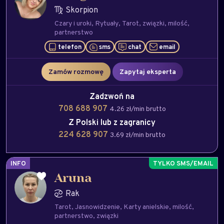
Skorpion
Czary i uroki
Rytuały
Tarot
związki
milość
partnerstwo
telefon
sms
chat
email
Zamów rozmowę
Zapytaj eksperta
Zadzwoń na
708 688 907
4.26 zł/min brutto
Z Polski lub z zagranicy
224 628 907
3.69 zł/min brutto
INFO
Aruna
Rak
Tarot
Jasnowidzenie
Karty anielskie
milość
partnerstwo
związki