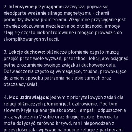
2.
Intensywne przyciąganie:
zazwyczaj pojawia się
nieodparte wrażenie silnego magnetyzmu - chemii
pomiędzy dwoma płomieniami. Wzajemne przyciąganie jest
również odczuwane niezależnie od okoliczności, emocje
stają się często niekontrolowalne i mogące prowadzić do
skomplikowanych sytuacji.
3.
Lekcje duchowe:
bliźniacze płomienie często muszą
przejść przez wiele wyzwań, przeszkód i lekcji, aby osiągnąć
pełne zrozumienie swojego związku i duchowego celu.
Doświadczenia często są wymagające, trudne, prowokujące
do zmiany sposobu patrzenia na siebie samych oraz
otaczający świat.
4.
Moc uzdrawiająca:
jednym z priorytetowych zadań dla
relacji bliźniaczych płomieni jest uzdrowienie. Pod tym
słowem kryje się energia akceptacji, empatii, odpuszczenia
oraz wybaczenia ? sobie oraz drugiej osobie. Energia ta
może dotyczyć zarówno krzywd, ran i niepowodzeń z
przeszłości, jak i wpływać na obecne relacje z partnerami,