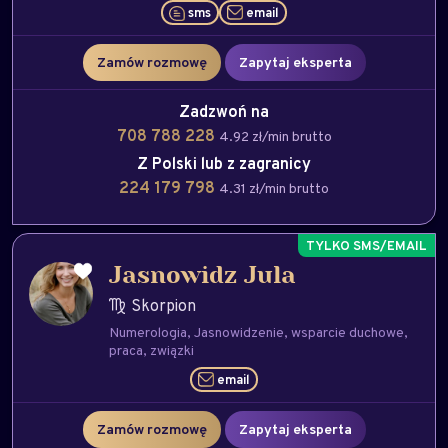
sms
email
Zamów rozmowę
Zapytaj eksperta
Zadzwoń na
708 788 228
4.92 zł/min brutto
Z Polski lub z zagranicy
224 179 798
4.31 zł/min brutto
Jasnowidz Jula
Skorpion
Numerologia
Jasnowidzenie
wsparcie duchowe
praca
związki
email
Zamów rozmowę
Zapytaj eksperta