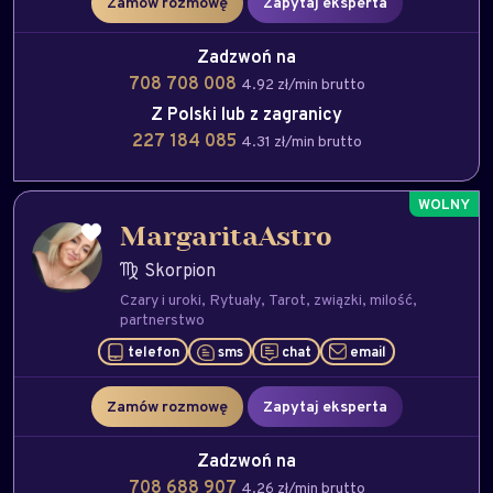
Zamów rozmowę
Zapytaj eksperta
Zadzwoń na
708 708 008
4.92 zł/min brutto
Z Polski lub z zagranicy
227 184 085
4.31 zł/min brutto
MargaritaAstro
Skorpion
Czary i uroki
Rytuały
Tarot
związki
milość
partnerstwo
telefon
sms
chat
email
Zamów rozmowę
Zapytaj eksperta
Zadzwoń na
708 688 907
4.26 zł/min brutto