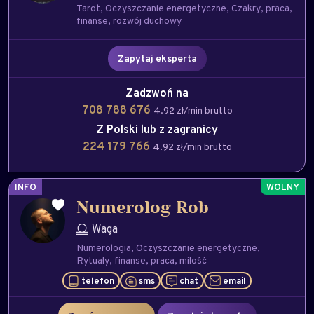
Tarot
Oczyszczanie energetyczne
Czakry
praca
finanse
rozwój duchowy
Zapytaj eksperta
Zadzwoń na
708 788 676
4.92 zł/min brutto
Z Polski lub z zagranicy
224 179 766
4.92 zł/min brutto
INFO
Numerolog Rob
Waga
Numerologia
Oczyszczanie energetyczne
Rytuały
finanse
praca
milość
telefon
sms
chat
email