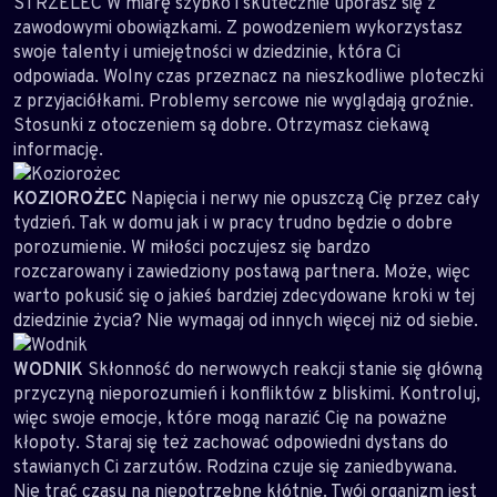
STRZELEC W miarę szybko i skutecznie uporasz się z
zawodowymi obowiązkami. Z powodzeniem wykorzystasz
swoje talenty i umiejętności w dziedzinie, która Ci
odpowiada. Wolny czas przeznacz na nieszkodliwe ploteczki
z przyjaciółkami. Problemy sercowe nie wyglądają groźnie.
Stosunki z otoczeniem są dobre. Otrzymasz ciekawą
informację.
KOZIOROŻEC
Napięcia i nerwy nie opuszczą Cię przez cały
tydzień. Tak w domu jak i w pracy trudno będzie o dobre
porozumienie. W miłości poczujesz się bardzo
rozczarowany i zawiedziony postawą partnera. Może, więc
warto pokusić się o jakieś bardziej zdecydowane kroki w tej
dziedzinie życia? Nie wymagaj od innych więcej niż od siebie.
WODNIK
Skłonność do nerwowych reakcji stanie się główną
przyczyną nieporozumień i konfliktów z bliskimi. Kontroluj,
więc swoje emocje, które mogą narazić Cię na poważne
kłopoty. Staraj się też zachować odpowiedni dystans do
stawianych Ci zarzutów. Rodzina czuje się zaniedbywana.
Nie trać czasu na niepotrzebne kłótnie. Twój organizm jest