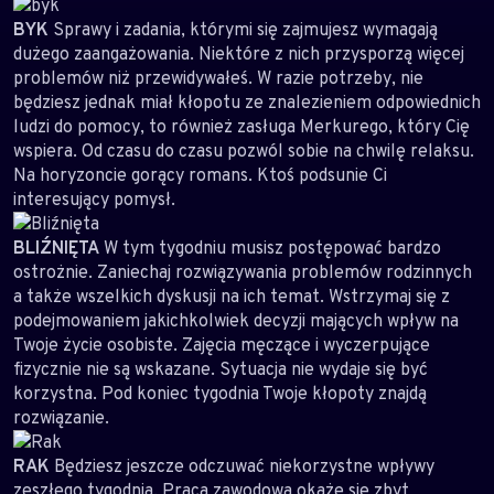
BYK
Sprawy i zadania, którymi się zajmujesz wymagają
dużego zaangażowania. Niektóre z nich przysporzą więcej
problemów niż przewidywałeś. W razie potrzeby, nie
będziesz jednak miał kłopotu ze znalezieniem odpowiednich
ludzi do pomocy, to również zasługa Merkurego, który Cię
wspiera. Od czasu do czasu pozwól sobie na chwilę relaksu.
Na horyzoncie gorący romans. Ktoś podsunie Ci
interesujący pomysł.
BLIŹNIĘTA
W tym tygodniu musisz postępować bardzo
ostrożnie. Zaniechaj rozwiązywania problemów rodzinnych
a także wszelkich dyskusji na ich temat. Wstrzymaj się z
podejmowaniem jakichkolwiek decyzji mających wpływ na
Twoje życie osobiste. Zajęcia męczące i wyczerpujące
fizycznie nie są wskazane. Sytuacja nie wydaje się być
korzystna. Pod koniec tygodnia Twoje kłopoty znajdą
rozwiązanie.
RAK
Będziesz jeszcze odczuwać niekorzystne wpływy
zeszłego tygodnia. Praca zawodowa okaże się zbyt