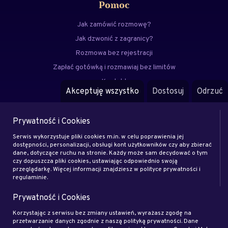
Pomoc
Jak zamówić rozmowę?
Jak dzwonić z zagranicy?
Rozmowa bez rejestracji
Zapłać gotówką i rozmawiaj bez limitów
Kontakt
Akceptuję wszystko
Dostosuj
Odrzuć
FAQ
Prywatność i Cookies
Menu
Serwis wykorzystuje pliki cookies m.in. w celu poprawienia jej
Eksperci
dostępności, personalizacji, obsługi kont użytkowników czy aby zbierać
dane, dotyczące ruchu na stronie. Każdy może sam decydować o tym
Zostań klientem
czy dopuszcza pliki cookies, ustawiając odpowiednio swoją
Zostań ekspertem
przeglądarkę. Więcej informacji znajdziesz w polityce prywatności i
regulaminie.
Artykuły
Prywatność i Cookies
Rodo
Regulamin
Korzystając z serwisu bez zmiany ustawień, wyrażasz zgodę na
przetwarzanie danych zgodnie z naszą polityką prywatności. Dane
Blog