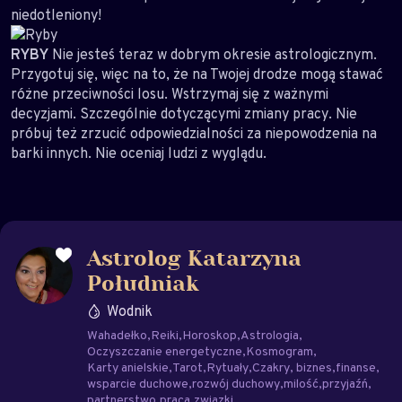
niedotleniony!
RYBY
Nie jesteś teraz w dobrym okresie astrologicznym.
Przygotuj się, więc na to, że na Twojej drodze mogą stawać
różne przeciwności losu. Wstrzymaj się z ważnymi
decyzjami. Szczególnie dotyczącymi zmiany pracy. Nie
próbuj też zrzucić odpowiedzialności za niepowodzenia na
barki innych. Nie oceniaj ludzi z wyglądu.
Astrolog Katarzyna
Południak
Wodnik
Wahadełko
Reiki
Horoskop
Astrologia
Oczyszczanie energetyczne
Kosmogram
Karty anielskie
Tarot
Rytuały
Czakry
biznes
finanse
wsparcie duchowe
rozwój duchowy
milość
przyjaźń
partnerstwo
praca
związki