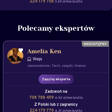
224 179 708
3.69 zł/min brutto
Polecamy ekspertów
Amelia Ken
Waga
Jasnowidzenie
Tarot
związki
finanse
Zapytaj eksperta
Zadzwoń na
708 788 459
4.92 zł/min brutto
Z Polski lub z zagranicy
224 179 779
4.31 zł/min brutto