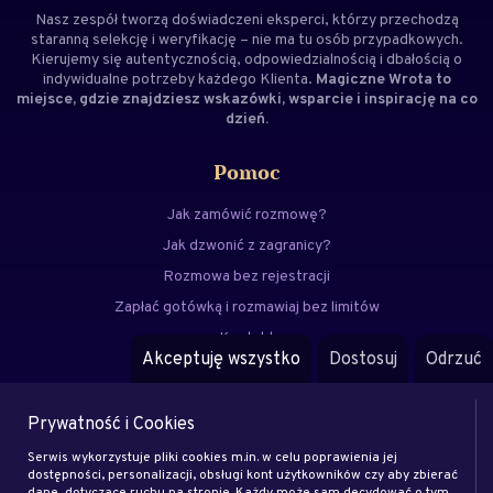
Nasz zespół tworzą doświadczeni
eksperci
, którzy przechodzą
staranną selekcję i weryfikację – nie ma tu osób przypadkowych.
Kierujemy się autentycznością, odpowiedzialnością i dbałością o
indywidualne potrzeby każdego Klienta.
Magiczne Wrota to
miejsce, gdzie znajdziesz wskazówki, wsparcie i inspirację na co
dzień.
Pomoc
Jak zamówić rozmowę?
Jak dzwonić z zagranicy?
Rozmowa bez rejestracji
Zapłać gotówką i rozmawiaj bez limitów
Kontakt
Akceptuję wszystko
Dostosuj
Odrzuć
FAQ
Prywatność i Cookies
Menu
Serwis wykorzystuje pliki cookies m.in. w celu poprawienia jej
Eksperci
dostępności, personalizacji, obsługi kont użytkowników czy aby zbierać
dane, dotyczące ruchu na stronie. Każdy może sam decydować o tym