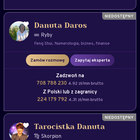
Danuta Daros
Ryby
Feng Shui
Numerologia
biznes
finanse
Zamów rozmowę
Zapytaj eksperta
Zadzwoń na
708 788 230
4.92 zł/min brutto
Z Polski lub z zagranicy
224 179 792
4.31 zł/min brutto
Tarocistka Danuta
Skorpion