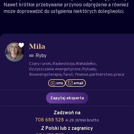
Nawet krótkie przebywanie przynosi odprężenie a również
może doprowadzić do ustąpienia niektórych dolegliwości.
Mila
Ryby
Czary i uroki
Radiestezja
Wahadełko
Oczyszczanie energetyczne
Rytuały
Bioenergoterapia
Tarot
finanse
partnerstwo
praca
sms
email
Zapytaj eksperta
Zadzwoń na
708 688 528
4.26 zł/min brutto
Z Polski lub z zagranicy